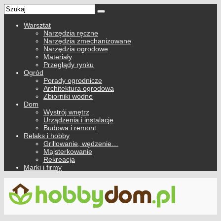
Warsztat
Narzędzia ręczne
Narzędzia zmechanizowane
Narzędzia ogrodowe
Materiały
Przeglądy rynku
Ogród
Porady ogrodnicze
Architektura ogrodowa
Zbiorniki wodne
Dom
Wystrój wnętrz
Urządzenia i instalacje
Budowa i remont
Relaks i hobby
Grillowanie, wędzenie…
Majsterkowanie
Rekreacja
Marki i firmy