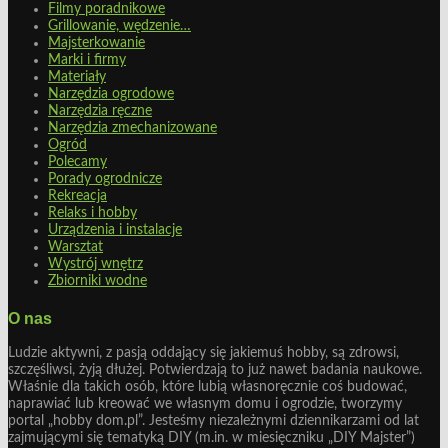
Filmy poradnikowe
Grillowanie, wędzenie…
Majsterkowanie
Marki i firmy
Materiały
Narzędzia ogrodowe
Narzędzia ręczne
Narzędzia zmechanizowane
Ogród
Polecamy
Porady ogrodnicze
Rekreacja
Relaks i hobby
Urządzenia i instalacje
Warsztat
Wystrój wnętrz
Zbiorniki wodne
O nas
Ludzie aktywni, z pasją oddający się jakiemuś hobby, są zdrowsi,
szczęśliwsi, żyją dłużej. Potwierdzają to już nawet badania naukowe.
Właśnie dla takich osób, które lubią własnoręcznie coś budować,
naprawiać lub kreować we własnym domu i ogrodzie, tworzymy
portal „hobby dom.pl”. Jesteśmy niezależnymi dziennikarzami od lat
zajmującymi się tematyką DIY (m.in. w miesięczniku „DIY Majster”)