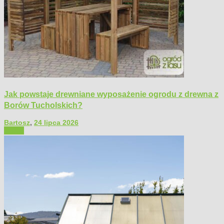
Jak powstaje drewniane wyposażenie ogrodu z drewna z
Borów Tucholskich?
Bartosz
,
24 lipca 2026
Ogród