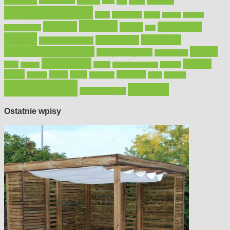
akcesoria
dom
drewno
DIY
Black&Decker
dach
elektronarzędzia
farby
fototapety
garaż
jadalnia
kominek
kuchnia
kosiarki
malowanie
lampy
konserwacja
LED
meble
narzędzia
mieszkanie
meble ogrodowe
narzędzia ogrodowe
Ogród
narzędzia ręczne
ogrzewanie
oświetlenie
porady
okna
pilarki
podłogi
osprzęt
pilarki łańcuchowe
płytki
sypialnia
rolety
salon
remont
snycerka
taras
traktorki
urządzamy
łazienka
wystrój wnętrz
Ostatnie wpisy