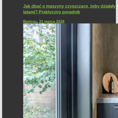
Jak dbać o maszyny czyszczące, żeby działały
latami? Praktyczny poradnik
Bartosz
,
31 marca 2026