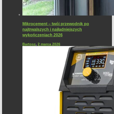
Mikrocement – twój przewodnik po
najtrwalszych i najładniejszych
wykończeniach 2026
Bartosz
,
2 marca 2026