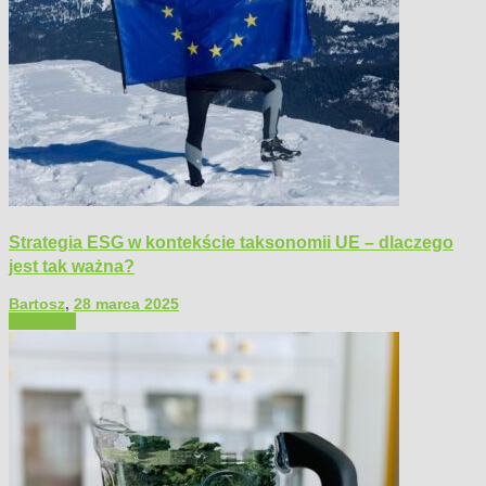
Strategia ESG w kontekście taksonomii UE – dlaczego
jest tak ważna?
Bartosz
,
28 marca 2025
Polecamy