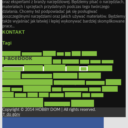
oraz ekspertami z branży narzędziowej. Będziemy pisać o narzędziach,
materiałach i sprzętach przydatnych podczas tego twórczego
działania. Chcemy też podpowiadać jak się posługiwać
poszczególnymi narzędziami oraz jakich używać materiałów. Będziemy
także wyjaśniać jak łatwiej i lepiej wykonywać bardziej skomplikowane
prace...
KONTAKT
Tagi
Bosch
akcesoria
dom
drewno
DIY
Black&Decker
dach
Facebook
elektronarzędzia
farby
fototapety
garaż
jadalnia
kominek
kuchnia
kosiarki
malowanie
lampy
konserwacja
LED
Get the Facebook Likebox Slider Pro for WordPress
meble
narzędzia
mieszkanie
meble ogrodowe
narzędzia ogrodowe
Ogród
narzędzia ręczne
ogrzewanie
oświetlenie
porady
okna
pilarki
podłogi
osprzęt
pilarki łańcuchowe
płytki
sypialnia
rolety
salon
remont
snycerka
taras
traktorki
urządzamy
łazienka
wystrój wnętrz
Copyright © 2014 HOBBY DOM | All rights reserved.
↑ do góry