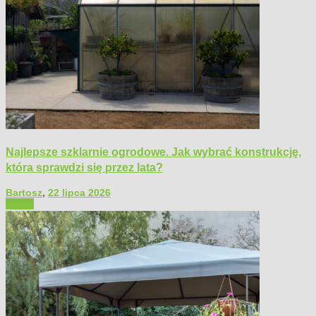
Najlepsze szklarnie ogrodowe. Jak wybrać konstrukcję,
która sprawdzi się przez lata?
Bartosz
,
22 lipca 2026
Ogród