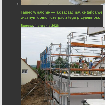
Taniec w salonie — jak zacząć naukę tańca we
własnym domu i czerpać z tego przyjemność
Bartosz
,
4 sierpnia 2026