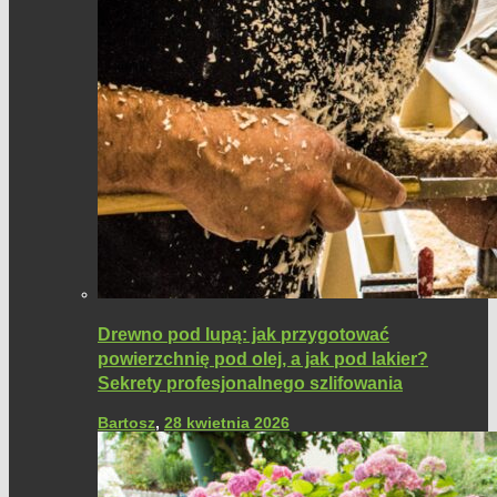
Drewno pod lupą: jak przygotować
powierzchnię pod olej, a jak pod lakier?
Sekrety profesjonalnego szlifowania
Bartosz
,
28 kwietnia 2026