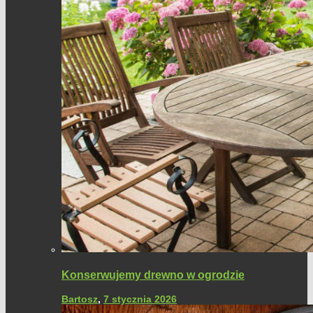
Konserwujemy drewno w ogrodzie
Bartosz
,
7 stycznia 2026