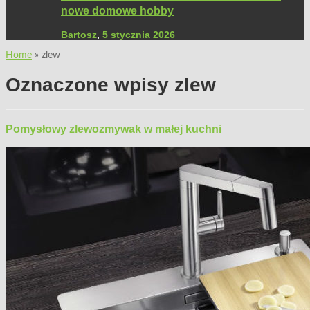
nowe domowe hobby
Bartosz
,
5 stycznia 2026
Home
»
zlew
Oznaczone wpisy
zlew
Pomysłowy zlewozmywak w małej kuchni