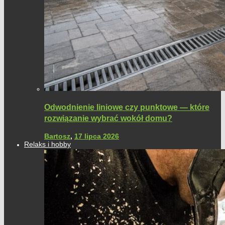
Odwodnienie liniowe czy punktowe — które
rozwiązanie wybrać wokół domu?
Bartosz
,
17 lipca 2026
Relaks i hobby