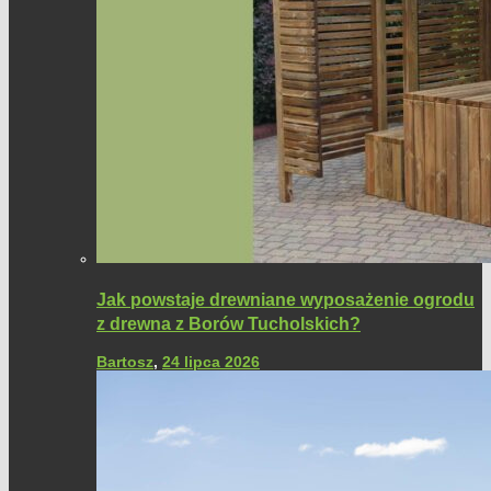
Jak powstaje drewniane wyposażenie ogrodu
z drewna z Borów Tucholskich?
Bartosz
,
24 lipca 2026