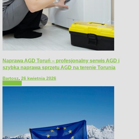
Naprawa AGD Toruń – profesjonalny serwis AGD i
szybka naprawa sprzętu AGD na terenie Torunia
Bartosz
,
26 kwietnia 2026
Polecamy