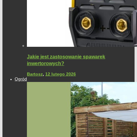
Jakie jest zastosowanie spawarek
inwertorowych?
Bartosz
,
12 lutego 2026
Ogród