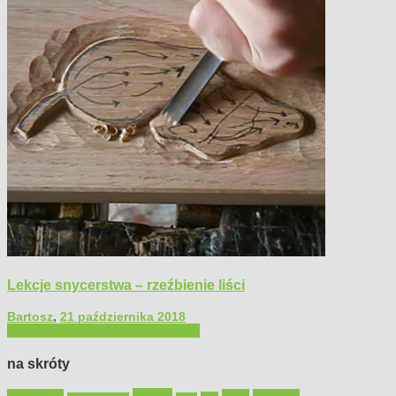
Lekcje snycerstwa – rzeźbienie liści
Bartosz
,
21 października 2018
Filmy poradnikowe
Majsterkowanie
na skróty
Bosch