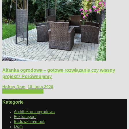
Altanka ogrodowa – gotowe rozwiązanie czy własny
projekt? Porównujemy
Hobby Dom
,
18 lipca 2026
Architektura ogrodowa
Kategorie
Architektura ogrodowa
Bez kategorii
Budowa i remont
Dom