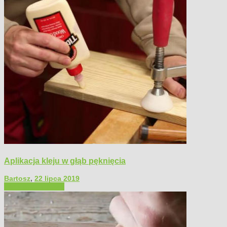
Aplikacja kleju w głąb pęknięcia
Bartosz
,
22 lipca 2019
Filmy poradnikowe