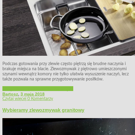
Podczas gotowania przy zlewie często piętrzą się brudne naczynia i
brakuje miejsca na blacie. Zlewozmywak z piętrowo umieszczonymi
szynami wewnątrz komory nie tylko ułatwia wysuszenie naczyń, lecz
także pozwala na sprawne przygotowywanie posiłków.
Urządzenia i instalacje
Wystrój wnętrz
Bartosz
,
3 maja 2018
Czytaj więcej
0 Komentarzy
Wybieramy zlewozmywak granitowy