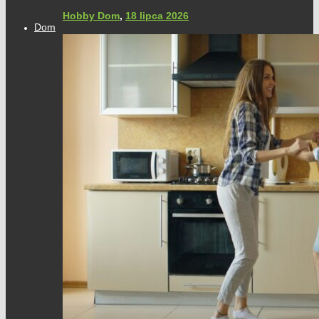
Hobby Dom
,
18 lipca 2026
Dom