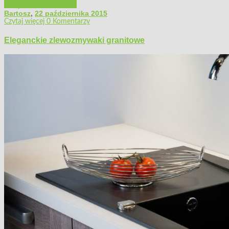
Urządzenia i instalacje
Bartosz
,
22 października 2015
Czytaj więcej
0 Komentarzy
Eleganckie zlewozmywaki granitowe