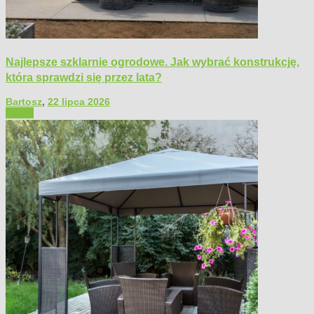
Najlepsze szklarnie ogrodowe. Jak wybrać konstrukcję,
która sprawdzi się przez lata?
Bartosz
,
22 lipca 2026
Ogród