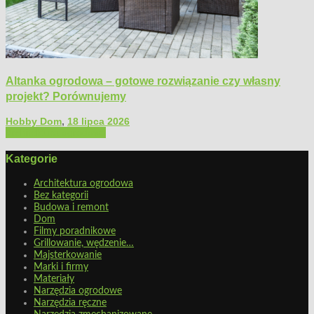
Altanka ogrodowa – gotowe rozwiązanie czy własny
projekt? Porównujemy
Hobby Dom
,
18 lipca 2026
Architektura ogrodowa
Kategorie
Architektura ogrodowa
Bez kategorii
Budowa i remont
Dom
Filmy poradnikowe
Grillowanie, wędzenie…
Majsterkowanie
Marki i firmy
Materiały
Narzędzia ogrodowe
Narzędzia ręczne