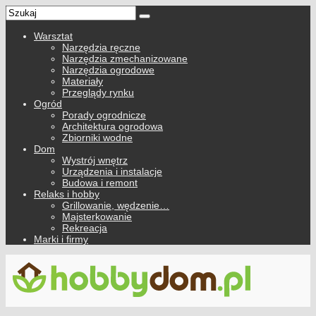
Warsztat
Narzędzia ręczne
Narzędzia zmechanizowane
Narzędzia ogrodowe
Materiały
Przeglądy rynku
Ogród
Porady ogrodnicze
Architektura ogrodowa
Zbiorniki wodne
Dom
Wystrój wnętrz
Urządzenia i instalacje
Budowa i remont
Relaks i hobby
Grillowanie, wędzenie…
Majsterkowanie
Rekreacja
Marki i firmy