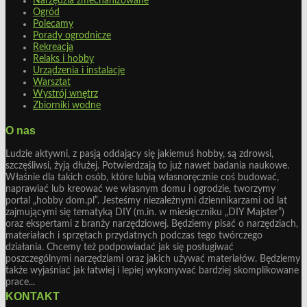
Narzędzia zmechanizowane
Ogród
Polecamy
Porady ogrodnicze
Rekreacja
Relaks i hobby
Urządzenia i instalacje
Warsztat
Wystrój wnętrz
Zbiorniki wodne
O nas
Ludzie aktywni, z pasją oddający się jakiemuś hobby, są zdrowsi,
szczęśliwsi, żyją dłużej. Potwierdzają to już nawet badania naukowe.
Właśnie dla takich osób, które lubią własnoręcznie coś budować,
naprawiać lub kreować we własnym domu i ogrodzie, tworzymy
portal „hobby dom.pl”. Jesteśmy niezależnymi dziennikarzami od lat
zajmującymi się tematyką DIY (m.in. w miesięczniku „DIY Majster”)
oraz ekspertami z branży narzędziowej. Będziemy pisać o narzędziach,
materiałach i sprzętach przydatnych podczas tego twórczego
działania. Chcemy też podpowiadać jak się posługiwać
poszczególnymi narzędziami oraz jakich używać materiałów. Będziemy
także wyjaśniać jak łatwiej i lepiej wykonywać bardziej skomplikowane
prace...
KONTAKT