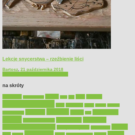
Lekcje snycerstwa – rzeźbienie liści
Bartosz
,
21 października 2018
Filmy poradnikowe
Majsterkowanie
na skróty
Bosch
akcesoria
dom
drewno
DIY
Black&Decker
dach
elektronarzędzia
farby
fototapety
garaż
jadalnia
kominek
kuchnia
kosiarki
malowanie
lampy
konserwacja
LED
meble
narzędzia
mieszkanie
meble ogrodowe
narzędzia ogrodowe
Ogród
narzędzia ręczne
ogrzewanie
oświetlenie
porady
okna
pilarki
podłogi
osprzęt
pilarki łańcuchowe