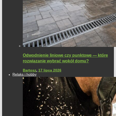
Odwodnienie liniowe czy punktowe — które
rozwiązanie wybrać wokół domu?
Bartosz
,
17 lipca 2026
Relaks i hobby