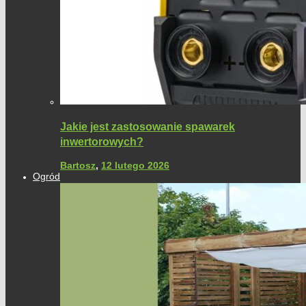
Jakie jest zastosowanie spawarek
inwertorowych?
Bartosz
,
12 lutego 2026
Ogród