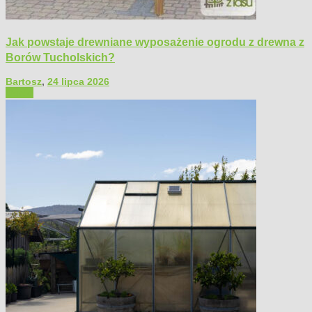
Jak powstaje drewniane wyposażenie ogrodu z drewna z
Borów Tucholskich?
Bartosz
,
24 lipca 2026
Ogród