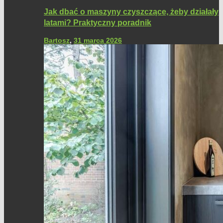
Jak dbać o maszyny czyszczące, żeby działały
latami? Praktyczny poradnik
Bartosz
,
31 marca 2026