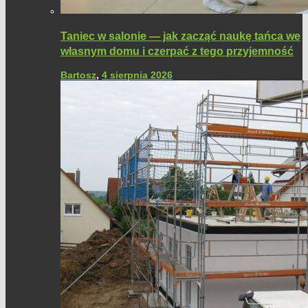
Taniec w salonie — jak zacząć naukę tańca we
własnym domu i czerpać z tego przyjemność
Bartosz
,
4 sierpnia 2026