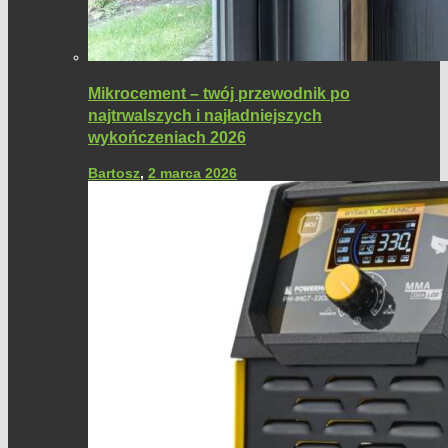
Mikrocement – twój przewodnik po
najtrwalszych i najładniejszych
wykończeniach 2026
Bartosz
,
2 marca 2026