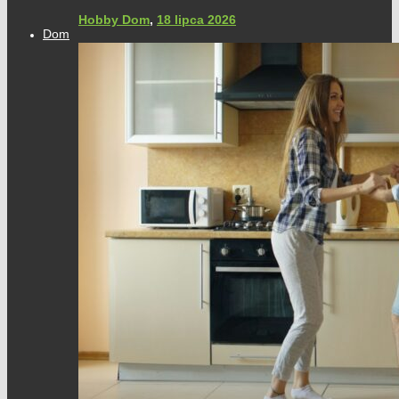
Hobby Dom
,
18 lipca 2026
Dom