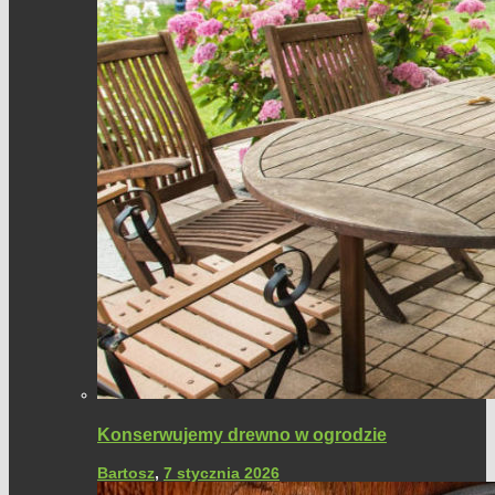
Konserwujemy drewno w ogrodzie
Bartosz
,
7 stycznia 2026