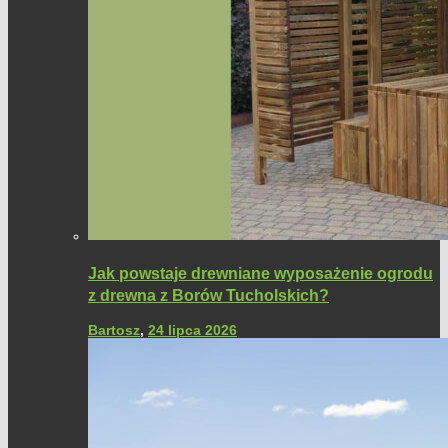
Jak powstaje drewniane wyposażenie ogrodu
z drewna z Borów Tucholskich?
Bartosz
,
24 lipca 2026