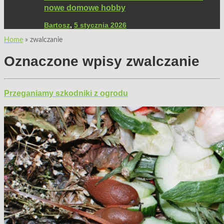
nowe domowe hobby
Bartosz
,
5 stycznia 2026
Home
»
zwalczanie
Oznaczone wpisy
zwalczanie
Przeganiamy szkodniki z ogrodu