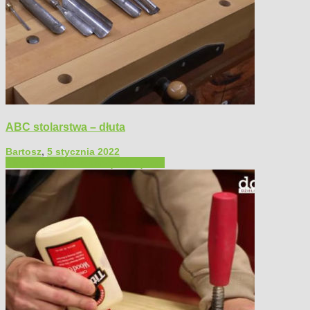
ABC stolarstwa – dłuta
Bartosz
,
5 stycznia 2022
Filmy poradnikowe
Narzędzia ręczne