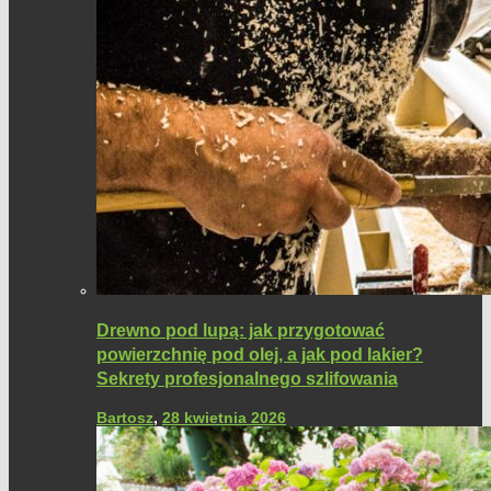
Drewno pod lupą: jak przygotować
powierzchnię pod olej, a jak pod lakier?
Sekrety profesjonalnego szlifowania
Bartosz
,
28 kwietnia 2026