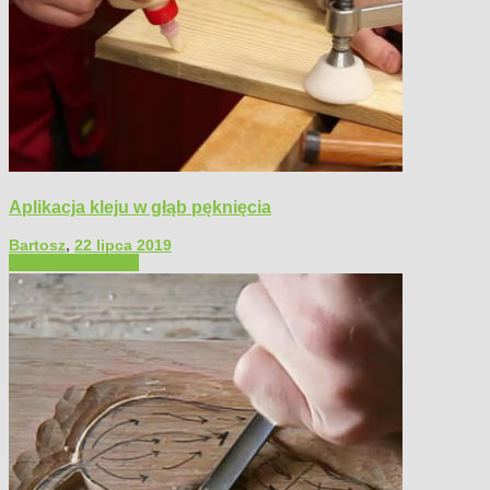
Aplikacja kleju w głąb pęknięcia
Bartosz
,
22 lipca 2019
Filmy poradnikowe