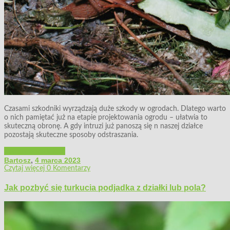
Czasami szkodniki wyrządzają duże szkody w ogrodach. Dlatego warto
o nich pamiętać już na etapie projektowania ogrodu – ułatwia to
skuteczną obronę. A gdy intruzi już panoszą się n naszej działce
pozostają skuteczne sposoby odstraszania.
Porady ogrodnicze
Bartosz
,
4 marca 2023
Czytaj więcej
0 Komentarzy
Jak pozbyć się turkucia podjadka z działki lub pola?