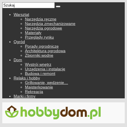
Warsztat
Narzędzia ręczne
Narzędzia zmechanizowane
Narzędzia ogrodowe
Materiały
Przeglądy rynku
Ogród
Porady ogrodnicze
Architektura ogrodowa
Zbiorniki wodne
Dom
Wystrój wnętrz
Urządzenia i instalacje
Budowa i remont
Relaks i hobby
Grillowanie, wędzenie…
Majsterkowanie
Rekreacja
Marki i firmy