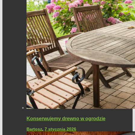
Konserwujemy drewno w ogrodzie
Bartosz
,
7 stycznia 2026