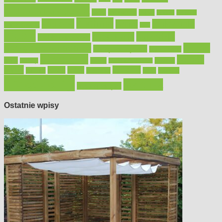
elektronarzędzia
farby
fototapety
garaż
jadalnia
kominek
kuchnia
kosiarki
malowanie
lampy
konserwacja
LED
meble
narzędzia
mieszkanie
meble ogrodowe
narzędzia ogrodowe
Ogród
narzędzia ręczne
ogrzewanie
oświetlenie
porady
okna
pilarki
podłogi
osprzęt
pilarki łańcuchowe
płytki
sypialnia
rolety
salon
remont
snycerka
taras
traktorki
urządzamy
łazienka
wystrój wnętrz
Ostatnie wpisy