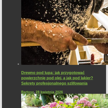
Drewno pod lupą: jak przygotować
powierzchnię pod olej, a jak pod lakier?
Sekrety profesjonalnego szlifowania
Bartosz
,
28 kwietnia 2026