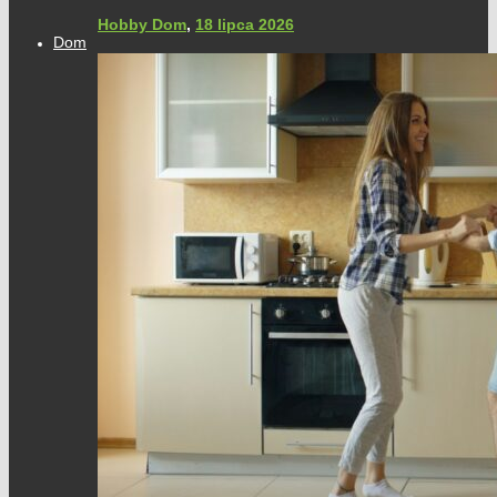
Hobby Dom
,
18 lipca 2026
Dom