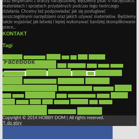
oraz ekspertami z branży narzędziowej. Będziemy pisać o narzędziach,
materiałach i sprzętach przydatnych podczas tego twórczego
działania. Chcemy też podpowiadać jak się posługiwać
poszczególnymi narzędziami oraz jakich używać materiałów. Będziemy
także wyjaśniać jak łatwiej i lepiej wykonywać bardziej skomplikowane
prace...
KONTAKT
Tagi
Bosch
akcesoria
dom
drewno
DIY
Black&Decker
dach
Facebook
elektronarzędzia
farby
fototapety
garaż
jadalnia
kominek
kuchnia
kosiarki
malowanie
lampy
konserwacja
LED
Get the Facebook Likebox Slider Pro for WordPress
meble
narzędzia
mieszkanie
meble ogrodowe
narzędzia ogrodowe
Ogród
narzędzia ręczne
ogrzewanie
oświetlenie
porady
okna
pilarki
podłogi
osprzęt
pilarki łańcuchowe
płytki
sypialnia
rolety
salon
remont
snycerka
taras
traktorki
urządzamy
łazienka
wystrój wnętrz
Copyright © 2014 HOBBY DOM | All rights reserved.
↑ do góry