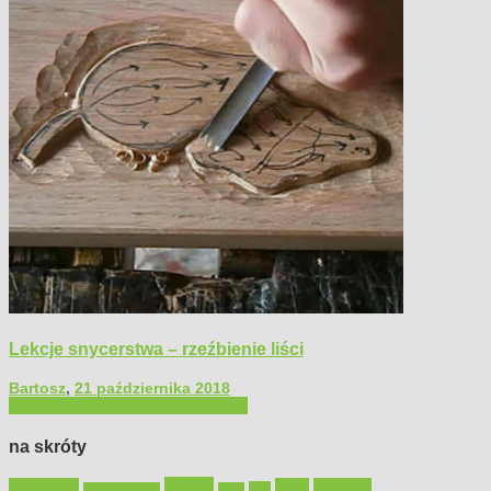
Lekcje snycerstwa – rzeźbienie liści
Bartosz
,
21 października 2018
Filmy poradnikowe
Majsterkowanie
na skróty
Bosch
akcesoria
dom
drewno
DIY
Black&Decker
dach