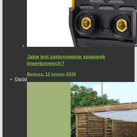
Jakie jest zastosowanie spawarek
inwertorowych?
Bartosz
,
12 lutego 2026
Ogród