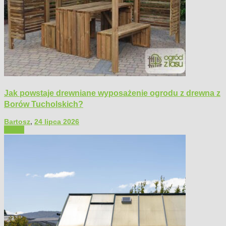
Jak powstaje drewniane wyposażenie ogrodu z drewna z
Borów Tucholskich?
Bartosz
,
24 lipca 2026
Ogród