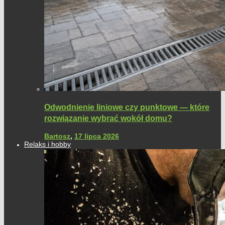
Odwodnienie liniowe czy punktowe — które
rozwiązanie wybrać wokół domu?
Bartosz
,
17 lipca 2026
Relaks i hobby