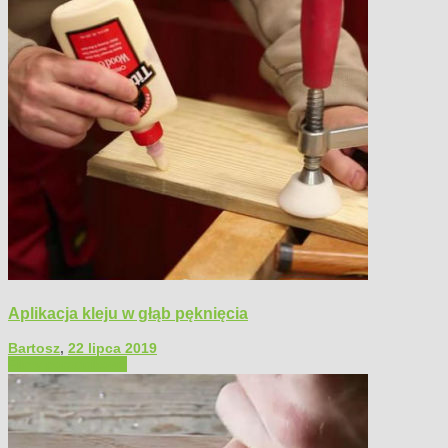
Aplikacja kleju w głąb pęknięcia
Bartosz
,
22 lipca 2019
Filmy poradnikowe