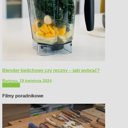
Blender kielichowy czy ręczny – jaki wybrać?
Bartosz
,
19 kwietnia 2024
Polecamy
Filmy poradnikowe