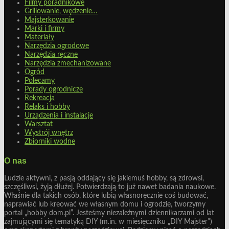
Filmy poradnikowe
Grillowanie, wędzenie…
Majsterkowanie
Marki i firmy
Materiały
Narzędzia ogrodowe
Narzędzia ręczne
Narzędzia zmechanizowane
Ogród
Polecamy
Porady ogrodnicze
Rekreacja
Relaks i hobby
Urządzenia i instalacje
Warsztat
Wystrój wnętrz
Zbiorniki wodne
O nas
Ludzie aktywni, z pasją oddający się jakiemuś hobby, są zdrowsi,
szczęśliwsi, żyją dłużej. Potwierdzają to już nawet badania naukowe.
Właśnie dla takich osób, które lubią własnoręcznie coś budować,
naprawiać lub kreować we własnym domu i ogrodzie, tworzymy
portal „hobby dom.pl”. Jesteśmy niezależnymi dziennikarzami od lat
zajmującymi się tematyką DIY (m.in. w miesięczniku „DIY Majster”)