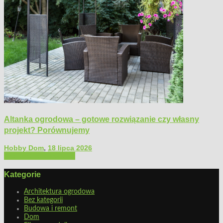
Altanka ogrodowa – gotowe rozwiązanie czy własny
projekt? Porównujemy
Hobby Dom
,
18 lipca 2026
Architektura ogrodowa
Kategorie
Architektura ogrodowa
Bez kategorii
Budowa i remont
Dom