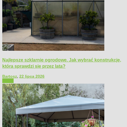
Najlepsze szklarnie ogrodowe. Jak wybrać konstrukcję,
która sprawdzi się przez lata?
Bartosz
,
22 lipca 2026
Ogród