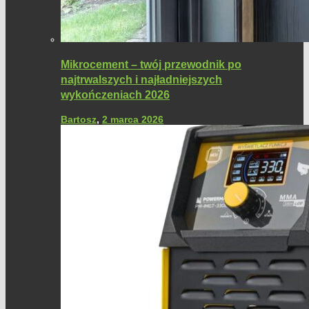
Mikrocement – twój przewodnik po
najtrwalszych i najładniejszych
wykończeniach 2026
Bartosz
,
2 marca 2026