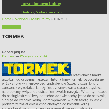
nowe domowe hobby
Bartosz
,
5 stycznia 2026
Home
»
Nowości
»
Marki i firmy
»
TORMEK
Marki i firmy
TORMEK
Udostępnij na:
Bartosz
—
25 stycznia 2014
Profesjonalna marka
urządzeń do ostrzenia narzędzi. Historia firmy Tormek rozpoczęła się
w 1973 roku w miejscowości Lindesberg w Szwecji, gdzie Torgny
Jansson, z wykształcenia inżynier, a z zamiłowania stolarz, utyskiwał
na problemy związane z ostrzeniem swoich narzędzi. W tamtym czasie
do obsługi ostrzarki były potrzebne aż dwie osoby, jedna do ostrzenia,
a druga do kręcenia korbą, która wprawiała w ruch tarczę. Właśnie
problem ze znalezieniem osób chętnych do kręcenia korbą
spowodował, że Torgny Jansson wymyślił pierwszą ostrzarkę