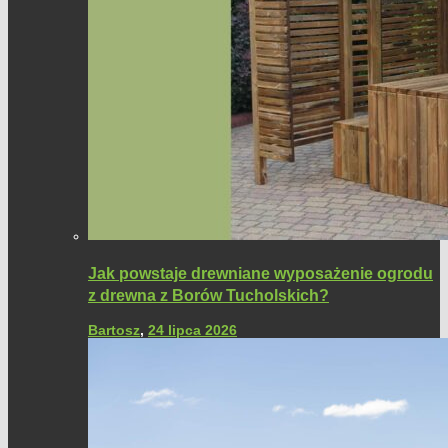
Jak powstaje drewniane wyposażenie ogrodu
z drewna z Borów Tucholskich?
Bartosz
,
24 lipca 2026