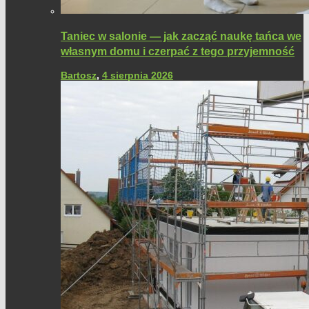
Taniec w salonie — jak zacząć naukę tańca we
własnym domu i czerpać z tego przyjemność
Bartosz
,
4 sierpnia 2026