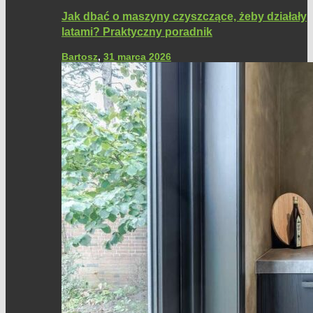
Jak dbać o maszyny czyszczące, żeby działały
latami? Praktyczny poradnik
Bartosz
,
31 marca 2026