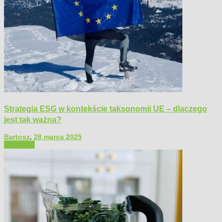
Strategia ESG w kontekście taksonomii UE – dlaczego
jest tak ważna?
Bartosz
,
28 marca 2025
Polecamy