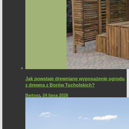
Jak powstaje drewniane wyposażenie ogrodu
z drewna z Borów Tucholskich?
Bartosz
,
24 lipca 2026