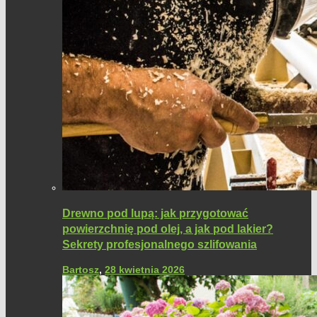
Drewno pod lupą: jak przygotować
powierzchnię pod olej, a jak pod lakier?
Sekrety profesjonalnego szlifowania
Bartosz
,
28 kwietnia 2026