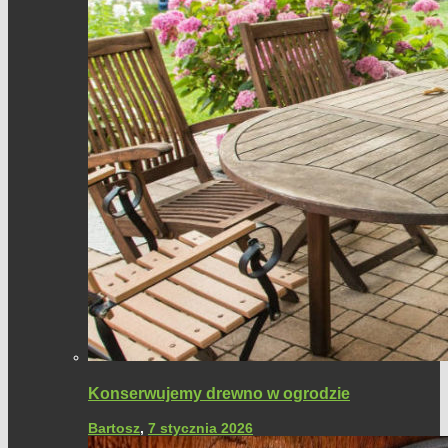
Konserwujemy drewno w ogrodzie
Bartosz
,
7 stycznia 2026