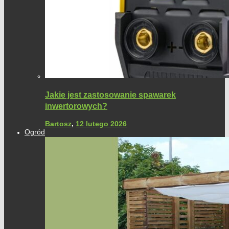
Jakie jest zastosowanie spawarek
inwertorowych?
Bartosz
,
12 lutego 2026
Ogród