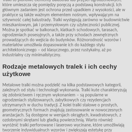
które umieszcza się pomiędzy poręczą a podstawą konstrukcji. Ich
głównym zadaniem jest ochrona przed upadkiem z wysokości, ale w
praktyce są także ważnym elementem nośnym, wpływającym na
sztywność całej balustrady. Tralki występują zarówno w budownictwie
mieszkaniowym, jak i przemysłowym czy użyteczności publicznej.
Można je spotkać w balkonach, klatkach schodowych, tarasach,
ogrodzeniach posesyjnych, a także przy schodach zewnętrznych
prowadzących do wejścia do budynków. Różnorodność wzorów i
materiałów umożliwia dopasowanie ich do każdego stylu
architektonicznego – od klasycznego, przez rustykalny, aż po
industrialny czy minimalistyczny.
Rodzaje metalowych tralek i ich cechy
użytkowe
Metalowe tralki można podzielić na kilka podstawowych kategorii,
zależnych od stylu i technologii wykonania. Tralki kute charakteryzują
się zdobnictwem i ręcznym wykonaniem – są popularne w
ogrodzeniach stylizowanych, zabytkowych czy rezydencjach
utrzymanych w duchu tradycji. Z kolei tralki stalowe o prostych,
geometrycznych formach znajdują zastosowanie w nowoczesnych
aranżacjach. Są dostępne w wersjach okrągłych, kwadratowych, z
ozdobnymi skrętami lub gładką powierzchnią. Warto również
wyróżnić tralki perforowane i laserowo wycinane, które umożliwiają
tworzenie indywidualnych wzorów i zwiększają estetykę przy