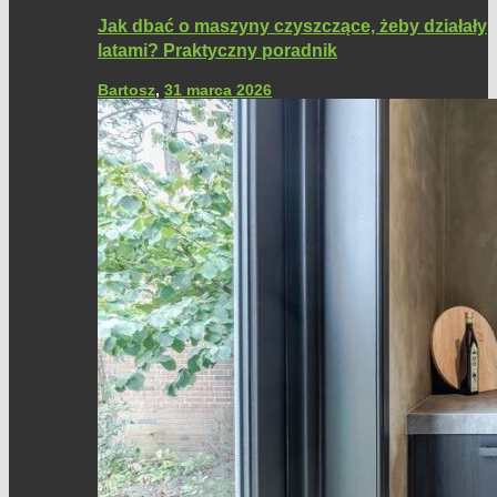
Jak dbać o maszyny czyszczące, żeby działały
latami? Praktyczny poradnik
Bartosz
,
31 marca 2026