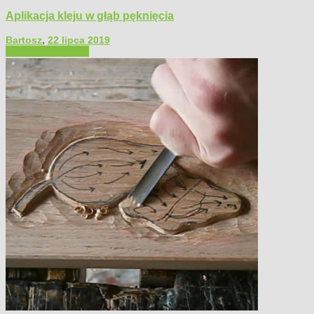
Aplikacja kleju w głąb pęknięcia
Bartosz
,
22 lipca 2019
Filmy poradnikowe