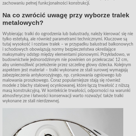
zachowaniu pełnej funkcjonalności konstrukcji.
Na co zwrócić uwagę przy wyborze tralek
metalowych?
Wybierając tralki do ogrodzenia lub balustrady, należy kierować się nie
tylko estetyką, ale również parametrami technicznymi. Kluczowe są
tutaj wysokość i rozstaw tralek – w przypadku balustrad balkonowych
i schodowych obowiązują normy bezpieczeństwa określające
maksymalny odstęp między elementami pionowymi. Przykładowo, w
budownictwie jednorodzinnym nie powinien on przekraczać 12 cm,
aby uniemożliwić przełożenie przez szczelinę głowy dziecka. Kolejnym
aspektem jest materiał – tralki wykonane ze stali surowej wymagają
zabezpieczenia antykorozyjnego, np. cynkowania ogniowego lub
malowania proszkowego. Coraz popularniejsze stają się również
modele z blachy stalowej ocynkowanej, które łączą trwałość z niższą
masą konstrukcyjną. W kontekście trwałości, odporności na warunki
atmosferyczne i łatwości konserwacji warto rozważyć także tralki
wykonane ze stali nierdzewnej.