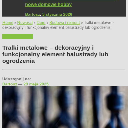
nowe domowe hobby
Bartosz
,
5 stycznia 2026
Home
»
Nowości
»
Dom
»
Budowa i remont
»
Tralki metalowe –
dekoracyjny i funkcjonalny element balustrady lub ogrodzenia
Budowa i remont
Tralki metalowe – dekoracyjny i
funkcjonalny element balustrady lub
ogrodzenia
Udostępnij na:
Bartosz
—
29 maja 2025