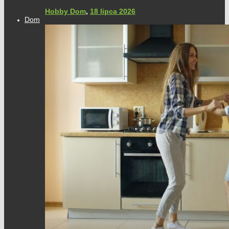
Hobby Dom
,
18 lipca 2026
Dom