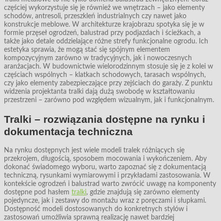
częściej wykorzystuje się je również we wnętrzach – jako elementy
schodów, antresoli, przeszkleń industrialnych czy nawet jako
konstrukcje meblowe. W architekturze krajobrazu spotyka się je w
formie przęseł ogrodzeń, balustrad przy podjazdach i ścieżkach, a
także jako detale oddzielające różne strefy funkcjonalne ogrodu. Ich
estetyka sprawia, że mogą stać się spójnym elementem
kompozycyjnym zarówno w tradycyjnych, jak i nowoczesnych
aranżacjach. W budownictwie wielorodzinnym stosuje się je z kolei w
częściach wspólnych – klatkach schodowych, tarasach wspólnych,
czy jako elementy zabezpieczające przy zejściach do garaży. Z punktu
widzenia projektanta tralki dają dużą swobodę w kształtowaniu
przestrzeni – zarówno pod względem wizualnym, jak i funkcjonalnym.
Tralki – rozwiązania dostępne na rynku i
dokumentacja techniczna
Na rynku dostępnych jest wiele modeli tralek różniących się
przekrojem, długością, sposobem mocowania i wykończeniem. Aby
dokonać świadomego wyboru, warto zapoznać się z dokumentacją
techniczną, rysunkami wymiarowymi i przykładami zastosowania. W
kontekście ogrodzeń i balustrad warto zwrócić uwagę na komponenty
dostępne pod hasłem
tralki
, gdzie znajdują się zarówno elementy
pojedyncze, jak i zestawy do montażu wraz z poręczami i słupkami.
Dostępność modeli dostosowanych do konkretnych stylów i
zastosowań umożliwia sprawną realizację nawet bardziej