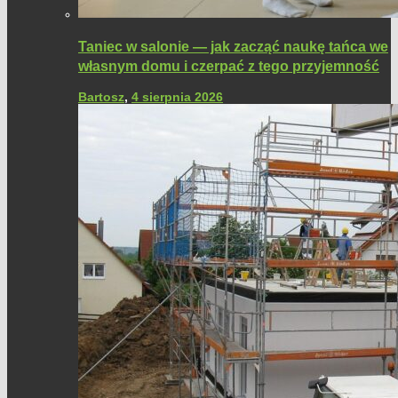
Taniec w salonie — jak zacząć naukę tańca we
własnym domu i czerpać z tego przyjemność
Bartosz
,
4 sierpnia 2026