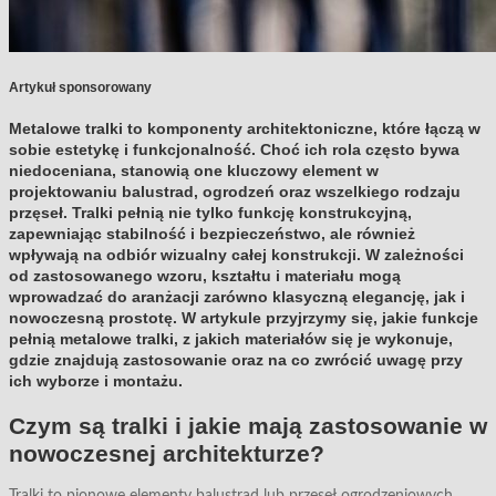
Artykuł sponsorowany
Metalowe tralki to komponenty architektoniczne, które łączą w
sobie estetykę i funkcjonalność. Choć ich rola często bywa
niedoceniana, stanowią one kluczowy element w
projektowaniu balustrad, ogrodzeń oraz wszelkiego rodzaju
przęseł. Tralki pełnią nie tylko funkcję konstrukcyjną,
zapewniając stabilność i bezpieczeństwo, ale również
wpływają na odbiór wizualny całej konstrukcji. W zależności
od zastosowanego wzoru, kształtu i materiału mogą
wprowadzać do aranżacji zarówno klasyczną elegancję, jak i
nowoczesną prostotę. W artykule przyjrzymy się, jakie funkcje
pełnią metalowe tralki, z jakich materiałów się je wykonuje,
gdzie znajdują zastosowanie oraz na co zwrócić uwagę przy
ich wyborze i montażu.
Czym są tralki i jakie mają zastosowanie w
nowoczesnej architekturze?
Tralki to pionowe elementy balustrad lub przęseł ogrodzeniowych,