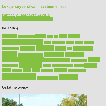
Lekcje snycerstwa – rzeźbienie liści
Bartosz
,
21 października 2018
Filmy poradnikowe
Majsterkowanie
na skróty
Bosch
akcesoria
dom
drewno
DIY
Black&Decker
dach
elektronarzędzia
farby
fototapety
garaż
jadalnia
kominek
kuchnia
kosiarki
malowanie
lampy
konserwacja
LED
meble
narzędzia
mieszkanie
meble ogrodowe
narzędzia ogrodowe
Ogród
narzędzia ręczne
ogrzewanie
oświetlenie
porady
okna
pilarki
podłogi
osprzęt
pilarki łańcuchowe
płytki
sypialnia
rolety
salon
remont
snycerka
taras
traktorki
urządzamy
łazienka
wystrój wnętrz
Ostatnie wpisy