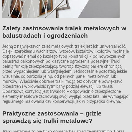
Zalety zastosowania tralek metalowych w
balustradach i ogrodzeniach
Jedną z największych zalet metalowych tralek jest ich uniwersalność.
Dzięki szerokiemu wachlarzowi wzorów, kształtów i kolorów można je
dopasować niemal do każdego typu konstrukcji – od nowoczesnych
balustrad balkonowych po klasyczne ogrodzenia posesyjne. Tralki
pełnią funkcję zabezpieczającą, tworząc fizyczną barierę chroniącą
przed wypadnięciem lub wtargnięciem. Jednocześnie pozostają lekkie
wizualnie, co odróżnia je np. od pełnych paneli metalowych lub
murków. Właściwie dobrane tralki mogą też optycznie powiększyć
przestrzeń i wprowadzić rytmiczny podział elewacji lub tarasu.
Dodatkową korzyścią jest trwałość – odpowiednio zabezpieczone
elementy metalowe zachowują swój wygląd przez lata, nie wymagając
regularnego malowania czy konserwacji, jak w przypadku drewna.
Praktyczne zastosowania – gdzie
sprawdzą się tralki metalowe?
Tralki metalowe to nie tylko domena balustrad zewnętrznych. Coraz