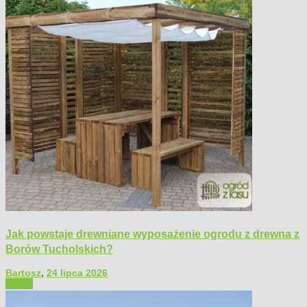
Jak powstaje drewniane wyposażenie ogrodu z drewna z
Borów Tucholskich?
Bartosz
,
24 lipca 2026
Ogród