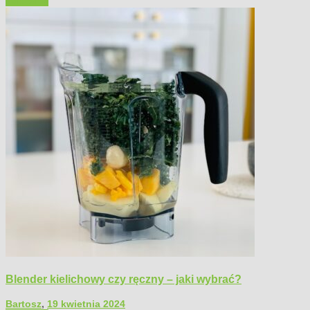
Polecamy
Blender kielichowy czy ręczny – jaki wybrać?
Bartosz
,
19 kwietnia 2024