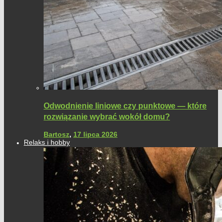
Odwodnienie liniowe czy punktowe — które
rozwiązanie wybrać wokół domu?
Bartosz
,
17 lipca 2026
Relaks i hobby