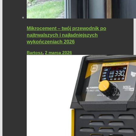
Mikrocement – twój przewodnik po
najtrwalszych i najładniejszych
wykończeniach 2026
Bartosz
,
2 marca 2026