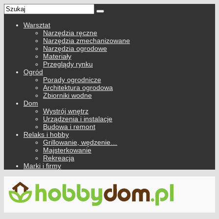
Warsztat
Narzędzia ręczne
Narzędzia zmechanizowane
Narzędzia ogrodowe
Materiały
Przeglądy rynku
Ogród
Porady ogrodnicze
Architektura ogrodowa
Zbiorniki wodne
Dom
Wystrój wnętrz
Urządzenia i instalacje
Budowa i remont
Relaks i hobby
Grillowanie, wędzenie…
Majsterkowanie
Rekreacja
Marki i firmy