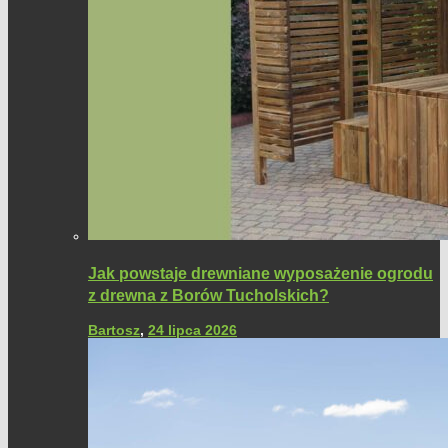
Jak powstaje drewniane wyposażenie ogrodu
z drewna z Borów Tucholskich?
Bartosz
,
24 lipca 2026