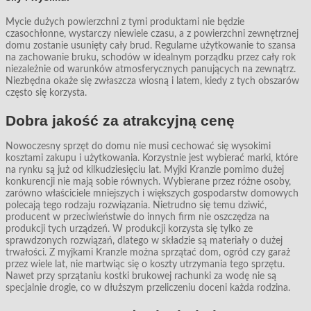
Mycie dużych powierzchni z tymi produktami nie będzie
czasochłonne, wystarczy niewiele czasu, a z powierzchni zewnętrznej
domu zostanie usunięty cały brud. Regularne użytkowanie to szansa
na zachowanie bruku, schodów w idealnym porządku przez cały rok
niezależnie od warunków atmosferycznych panujących na zewnątrz.
Niezbędna okaże się zwłaszcza wiosną i latem, kiedy z tych obszarów
często się korzysta.
Dobra jakość za atrakcyjną cenę
Nowoczesny sprzęt do domu nie musi cechować się wysokimi
kosztami zakupu i użytkowania. Korzystnie jest wybierać marki, które
na rynku są już od kilkudziesięciu lat. Myjki Kranzle pomimo dużej
konkurencji nie mają sobie równych. Wybierane przez różne osoby,
zarówno właściciele mniejszych i większych gospodarstw domowych
polecają tego rodzaju rozwiązania. Nietrudno się temu dziwić,
producent w przeciwieństwie do innych firm nie oszczędza na
produkcji tych urządzeń. W produkcji korzysta się tylko ze
sprawdzonych rozwiązań, dlatego w składzie są materiały o dużej
trwałości. Z myjkami Kranzle można sprzątać dom, ogród czy garaż
przez wiele lat, nie martwiąc się o koszty utrzymania tego sprzętu.
Nawet przy sprzątaniu kostki brukowej rachunki za wodę nie są
specjalnie drogie, co w dłuższym przeliczeniu doceni każda rodzina.