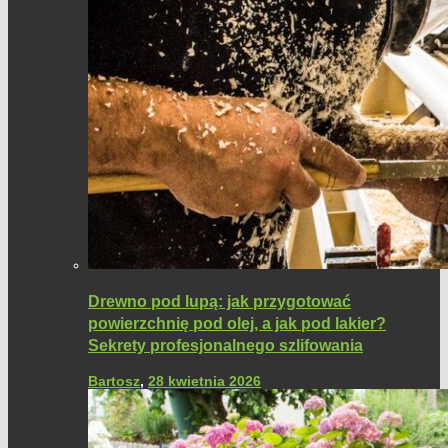
Drewno pod lupą: jak przygotować
powierzchnię pod olej, a jak pod lakier?
Sekrety profesjonalnego szlifowania
Bartosz
,
28 kwietnia 2026