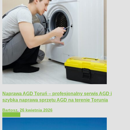
Naprawa AGD Toruń – profesjonalny serwis AGD i
szybka naprawa sprzętu AGD na terenie Torunia
Bartosz
,
26 kwietnia 2026
Polecamy