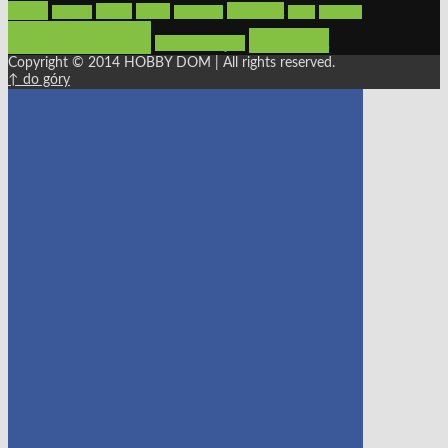
płytki
sypialnia
rolety
salon
remont
snycerka
taras
traktorki
urządzamy
łazienka
wystrój wnętrz
Copyright © 2014 HOBBY DOM | All rights reserved.
↑ do góry