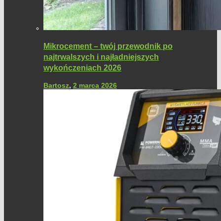
Mikrocement – twój przewodnik po
najtrwalszych i najładniejszych
wykończeniach 2026
Bartosz
,
2 marca 2026