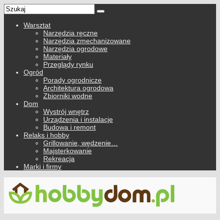
Warsztat
Narzędzia ręczne
Narzędzia zmechanizowane
Narzędzia ogrodowe
Materiały
Przeglądy rynku
Ogród
Porady ogrodnicze
Architektura ogrodowa
Zbiorniki wodne
Dom
Wystrój wnętrz
Urządzenia i instalacje
Budowa i remont
Relaks i hobby
Grillowanie, wędzenie…
Majsterkowanie
Rekreacja
Marki i firmy