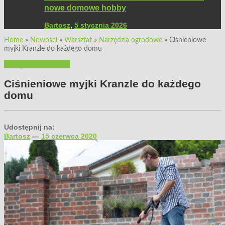
nowe domowe hobby
Bartosz
,
5 stycznia 2026
Home
»
Nowości
»
Warsztat
»
Narzędzia ogrodowe
»
Ciśnieniowe
myjki Kranzle do każdego domu
Narzędzia ogrodowe
Ciśnieniowe myjki Kranzle do każdego
domu
Udostępnij na:
Bartosz
—
15 czerwca 2020