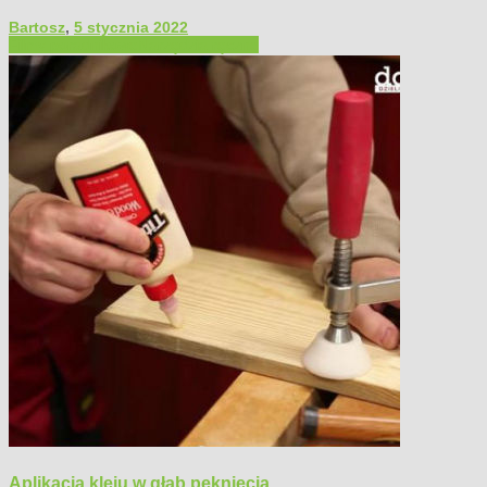
Bartosz
,
5 stycznia 2022
Filmy poradnikowe
Narzędzia ręczne
Aplikacja kleju w głąb pęknięcia