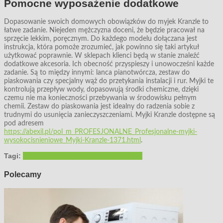
Pomocne wyposażenie dodatkowe
Dopasowanie swoich domowych obowiązków do myjek Kranzle to
łatwe zadanie. Niejeden mężczyzna doceni, że będzie pracował na
sprzęcie lekkim, poręcznym. Do każdego modelu dołączana jest
instrukcja, która pomoże zrozumieć, jak powinno się taki artykuł
użytkować poprawnie. W sklepach klienci będą w stanie znaleźć
dodatkowe akcesoria. Ich obecność przyspieszy i unowocześni każde
zadanie. Są to między innymi: lanca pianotwórcza, zestaw do
piaskowania czy specjalny wąż do przetykania instalacji i rur. Myjki te
kontrolują przepływ wody, dopasowują środki chemiczne, dzięki
czemu nie ma konieczności przebywania w środowisku pełnym
chemii. Zestaw do piaskowania jest idealny do radzenia sobie z
trudnymi do usunięcia zanieczyszczeniami. Myjki Kranzle dostępne są
pod adresem
https://abexil.pl/pol_m_PROFESJONALNE_Profesjonalne-myjki-
wysokocisnieniowe_Myjki-Kranzle-1371.html
.
Tagi:
myjki Kranzle
myjki wysokociśnieniowe
Polecamy