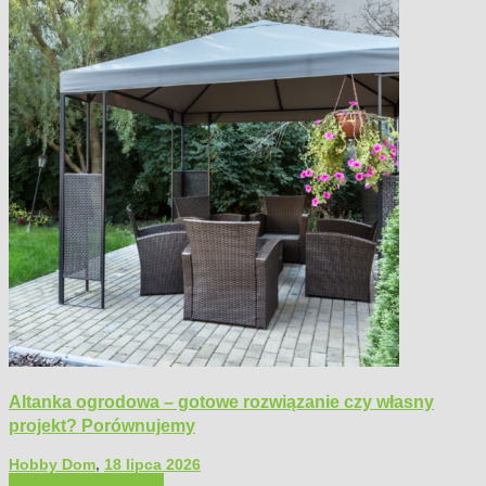
Altanka ogrodowa – gotowe rozwiązanie czy własny
projekt? Porównujemy
Hobby Dom
,
18 lipca 2026
Architektura ogrodowa