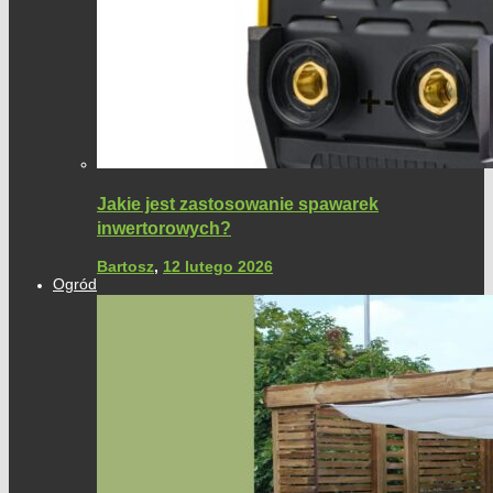
Jakie jest zastosowanie spawarek
inwertorowych?
Bartosz
,
12 lutego 2026
Ogród