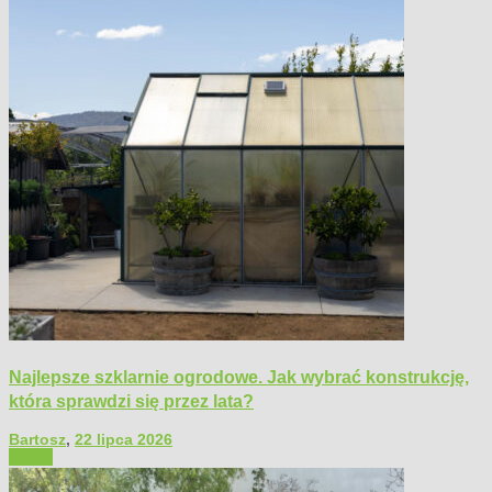
Najlepsze szklarnie ogrodowe. Jak wybrać konstrukcję,
która sprawdzi się przez lata?
Bartosz
,
22 lipca 2026
Ogród