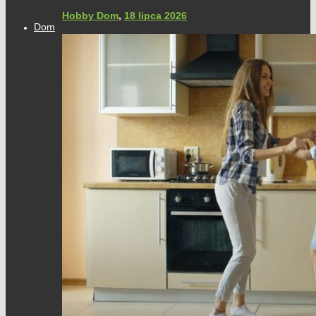
Hobby Dom
,
18 lipca 2026
Dom