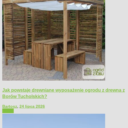
Jak powstaje drewniane wyposażenie ogrodu z drewna z
Borów Tucholskich?
Bartosz
,
24 lipca 2026
Ogród