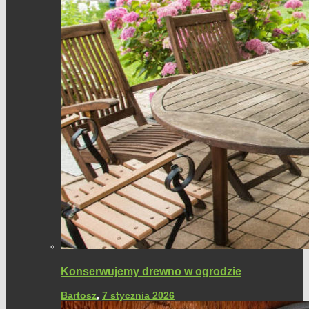
Konserwujemy drewno w ogrodzie
Bartosz
,
7 stycznia 2026