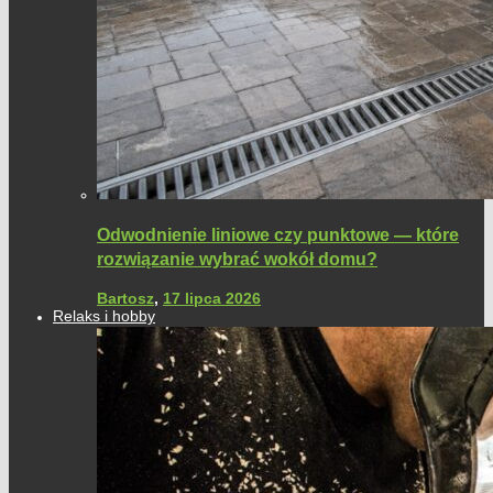
Odwodnienie liniowe czy punktowe — które
rozwiązanie wybrać wokół domu?
Bartosz
,
17 lipca 2026
Relaks i hobby