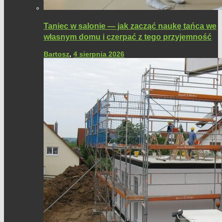
Taniec w salonie — jak zacząć naukę tańca we
własnym domu i czerpać z tego przyjemność
Bartosz
,
4 sierpnia 2026