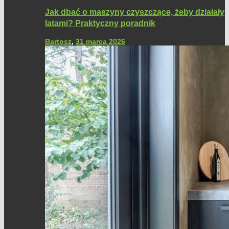
Jak dbać o maszyny czyszczące, żeby działały
latami? Praktyczny poradnik
Bartosz
,
31 marca 2026