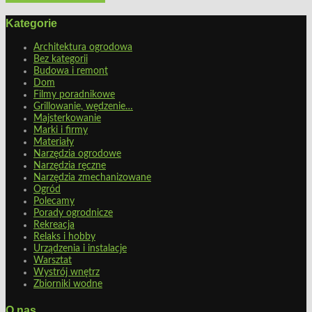
Kategorie
Architektura ogrodowa
Bez kategorii
Budowa i remont
Dom
Filmy poradnikowe
Grillowanie, wędzenie…
Majsterkowanie
Marki i firmy
Materiały
Narzędzia ogrodowe
Narzędzia ręczne
Narzędzia zmechanizowane
Ogród
Polecamy
Porady ogrodnicze
Rekreacja
Relaks i hobby
Urządzenia i instalacje
Warsztat
Wystrój wnętrz
Zbiorniki wodne
O nas