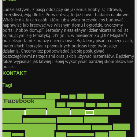
Ludzie aktywni, z pasją oddający się jakiemuś hobby, są zdrowsi,
szczęśliwsi, żyją dłużej. Potwierdzają to już nawet badania naukowe.
Właśnie dla takich osób, które lubią własnoręcznie coś budować,
naprawiać lub kreować we własnym domu i ogrodzie, tworzymy
portal „hobby dom.pl”. Jesteśmy niezależnymi dziennikarzami od lat
zajmującymi się tematyką DIY (m.in. w miesięczniku „DIY Majster”)
oraz ekspertami z branży narzędziowej. Będziemy pisać o narzędziach,
materiałach i sprzętach przydatnych podczas tego twórczego
działania. Chcemy też podpowiadać jak się posługiwać
poszczególnymi narzędziami oraz jakich używać materiałów. Będziemy
także wyjaśniać jak łatwiej i lepiej wykonywać bardziej skomplikowane
prace...
KONTAKT
Tagi
Bosch
akcesoria
dom
drewno
DIY
Black&Decker
dach
Facebook
elektronarzędzia
farby
fototapety
garaż
jadalnia
kominek
kuchnia
kosiarki
malowanie
lampy
konserwacja
LED
Get the Facebook Likebox Slider Pro for WordPress
meble
narzędzia
mieszkanie
meble ogrodowe
narzędzia ogrodowe
Ogród
narzędzia ręczne
ogrzewanie
oświetlenie
porady
okna
pilarki
podłogi
osprzęt
pilarki łańcuchowe