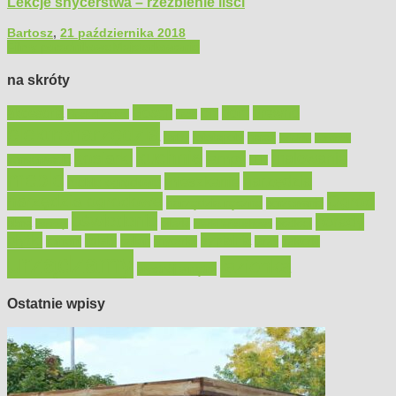
Lekcje snycerstwa – rzeźbienie liści
Bartosz
,
21 października 2018
Filmy poradnikowe
Majsterkowanie
na skróty
Bosch
akcesoria
dom
drewno
DIY
Black&Decker
dach
elektronarzędzia
farby
fototapety
garaż
jadalnia
kominek
kuchnia
kosiarki
malowanie
lampy
konserwacja
LED
meble
narzędzia
mieszkanie
meble ogrodowe
narzędzia ogrodowe
Ogród
narzędzia ręczne
ogrzewanie
oświetlenie
porady
okna
pilarki
podłogi
osprzęt
pilarki łańcuchowe
płytki
sypialnia
rolety
salon
remont
snycerka
taras
traktorki
urządzamy
łazienka
wystrój wnętrz
Ostatnie wpisy