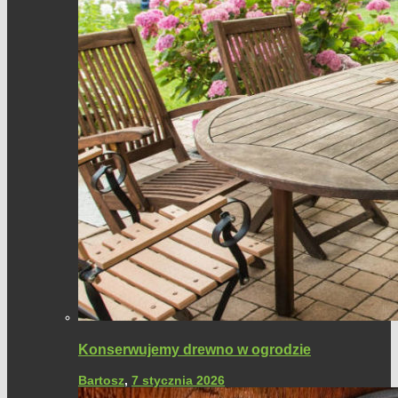
Konserwujemy drewno w ogrodzie
Bartosz
,
7 stycznia 2026