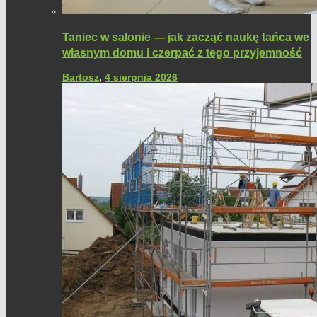
Taniec w salonie — jak zacząć naukę tańca we
własnym domu i czerpać z tego przyjemność
Bartosz
,
4 sierpnia 2026