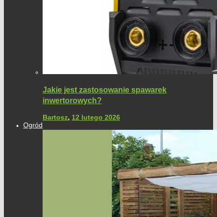
Jakie jest zastosowanie spawarek
inwertorowych?
Bartosz
,
12 lutego 2026
Ogród