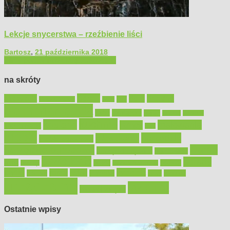
Lekcje snycerstwa – rzeźbienie liści
Bartosz
,
21 października 2018
Filmy poradnikowe
Majsterkowanie
na skróty
Bosch
akcesoria
dom
drewno
DIY
Black&Decker
dach
elektronarzędzia
farby
fototapety
garaż
jadalnia
kominek
kuchnia
kosiarki
malowanie
lampy
konserwacja
LED
meble
narzędzia
mieszkanie
meble ogrodowe
narzędzia ogrodowe
Ogród
narzędzia ręczne
ogrzewanie
oświetlenie
porady
okna
pilarki
podłogi
osprzęt
pilarki łańcuchowe
płytki
sypialnia
rolety
salon
remont
snycerka
taras
traktorki
urządzamy
łazienka
wystrój wnętrz
Ostatnie wpisy