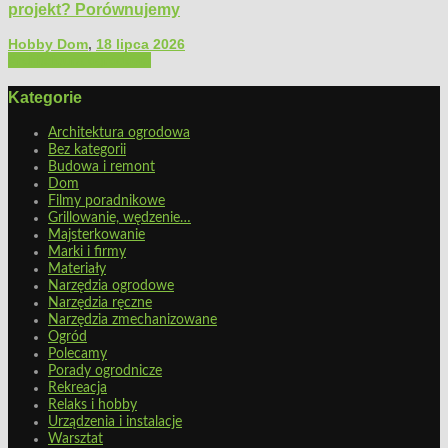
projekt? Porównujemy
Hobby Dom
,
18 lipca 2026
Architektura ogrodowa
Kategorie
Architektura ogrodowa
Bez kategorii
Budowa i remont
Dom
Filmy poradnikowe
Grillowanie, wędzenie…
Majsterkowanie
Marki i firmy
Materiały
Narzędzia ogrodowe
Narzędzia ręczne
Narzędzia zmechanizowane
Ogród
Polecamy
Porady ogrodnicze
Rekreacja
Relaks i hobby
Urządzenia i instalacje
Warsztat