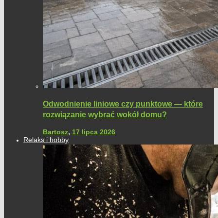
Odwodnienie liniowe czy punktowe — które
rozwiązanie wybrać wokół domu?
Bartosz
,
17 lipca 2026
Relaks i hobby