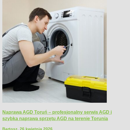
Naprawa AGD Toruń – profesjonalny serwis AGD i
szybka naprawa sprzętu AGD na terenie Torunia
Bartosz
,
26 kwietnia 2026