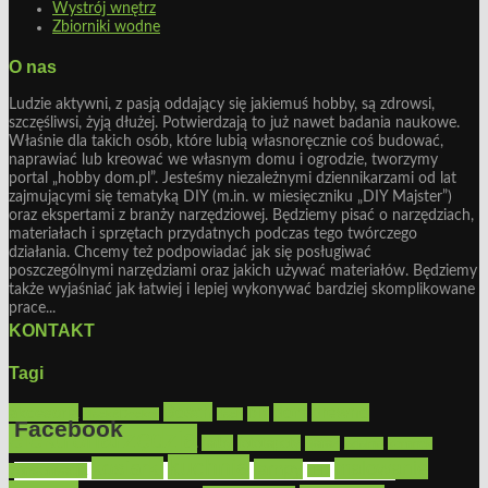
Wystrój wnętrz
Zbiorniki wodne
O nas
Ludzie aktywni, z pasją oddający się jakiemuś hobby, są zdrowsi,
szczęśliwsi, żyją dłużej. Potwierdzają to już nawet badania naukowe.
Właśnie dla takich osób, które lubią własnoręcznie coś budować,
naprawiać lub kreować we własnym domu i ogrodzie, tworzymy
portal „hobby dom.pl”. Jesteśmy niezależnymi dziennikarzami od lat
zajmującymi się tematyką DIY (m.in. w miesięczniku „DIY Majster”)
oraz ekspertami z branży narzędziowej. Będziemy pisać o narzędziach,
materiałach i sprzętach przydatnych podczas tego twórczego
działania. Chcemy też podpowiadać jak się posługiwać
poszczególnymi narzędziami oraz jakich używać materiałów. Będziemy
także wyjaśniać jak łatwiej i lepiej wykonywać bardziej skomplikowane
prace...
KONTAKT
Tagi
Bosch
akcesoria
dom
drewno
DIY
Black&Decker
dach
Facebook
elektronarzędzia
farby
fototapety
garaż
jadalnia
kominek
kuchnia
kosiarki
malowanie
lampy
konserwacja
LED
Get the Facebook Likebox Slider Pro for WordPress