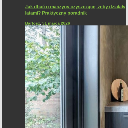
Jak dbać o maszyny czyszczące, żeby działały
latami? Praktyczny poradnik
Bartosz
,
31 marca 2026