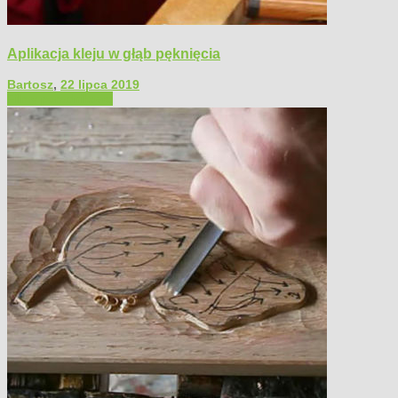
Aplikacja kleju w głąb pęknięcia
Bartosz
,
22 lipca 2019
Filmy poradnikowe