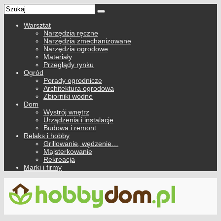
Warsztat
Narzędzia ręczne
Narzędzia zmechanizowane
Narzędzia ogrodowe
Materiały
Przeglądy rynku
Ogród
Porady ogrodnicze
Architektura ogrodowa
Zbiorniki wodne
Dom
Wystrój wnętrz
Urządzenia i instalacje
Budowa i remont
Relaks i hobby
Grillowanie, wędzenie…
Majsterkowanie
Rekreacja
Marki i firmy