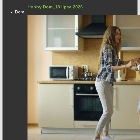
Hobby Dom
,
18 lipca 2026
Dom