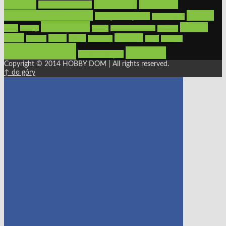
meble
narzędzia
mieszkanie
meble ogrodowe
narzędzia ogrodowe
Ogród
narzędzia ręczne
ogrzewanie
oświetlenie
porady
okna
pilarki
podłogi
osprzęt
pilarki łańcuchowe
płytki
sypialnia
rolety
salon
remont
snycerka
taras
traktorki
urządzamy
łazienka
wystrój wnętrz
Copyright © 2014 HOBBY DOM | All rights reserved.
↑ do góry