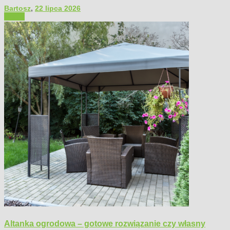
Bartosz
,
22 lipca 2026
Ogród
Altanka ogrodowa – gotowe rozwiązanie czy własny