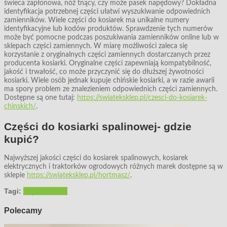
świeca zapłonowa, nóż tnący, czy może pasek napędowy? Dokładna
identyfikacja potrzebnej części ułatwi wyszukiwanie odpowiednich
zamienników. Wiele części do kosiarek ma unikalne numery
identyfikacyjne lub kodów produktów. Sprawdzenie tych numerów
może być pomocne podczas poszukiwania zamienników online lub w
sklepach części zamiennych. W miarę możliwości zaleca się
korzystanie z oryginalnych części zamiennych dostarczanych przez
producenta kosiarki. Oryginalne części zapewniają kompatybilność,
jakość i trwałość, co może przyczynić się do dłuższej żywotności
kosiarki. Wiele osób jednak kupuje chińskie kosiarki, a w razie awarii
ma spory problem ze znalezieniem odpowiednich części zamiennych.
Dostępne są one tutaj:
https://swiateksklep.pl/czesci-do-kosiarek-
chinskich/
.
Części do kosiarki spalinowej- gdzie
kupić?
Najwyższej jakości części do kosiarek spalinowych, kosiarek
elektrycznych i traktorków ogrodowych różnych marek dostępne są w
sklepie
https://swiateksklep.pl/hortmasz/
.
Tagi:
części
kosiarki
Polecamy