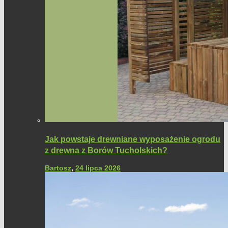
Jak powstaje drewniane wyposażenie ogrodu
z drewna z Borów Tucholskich?
Bartosz
,
24 lipca 2026