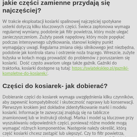
jakie części zamienne przydają się
najczęściej?
W trakcie eksploatacji kosiarki spalinowej najczęściej spotykane
usterki dotyczą kilku kluczowych części. Świeca zapłonowa wymaga
regularnej wymiany, podobnie jak filtr powietrza, który może ulegać
zanieczyszczeniom. Zużyty pasek napędowy, który może popękać
podczas intensywnego użytkowania, stanowi kolejny punkt
wymagający uwagi. Regularna zmiana oleju silnikowego jest niezbędna,
podobnie jak kontrola stanu i ostrzenie noża tnącego. Wreszcie, zużyte
łożyska w kołach mogą prowadzić do problemów z poruszaniem się
kosiarki. Dość często awariom ulega także gaźnik. Gaźniki do
traktorka, kosiarki dostępne są tutaj:
https://swiateksklep.pl/gazniki-
kompletne-do-kosiarek/
.
Części do kosiarek- jak dobierać?
Dobieranie części do kosiarek wymaga uwzględnienia kilku czynników,
aby zapewnić kompatybilność i skuteczność naprawy lub konserwacji.
Pierwszym krokiem jest dokładne zidentyfikowanie marki i modelu
kosiarki. Informacje te zazwyczaj znajdują się na tabliczce
znamionowej lub w instrukcji obsługi. Marka i model są kluczowe przy
wyszukiwaniu odpowiednich części, ponieważ różne modele mogą
wymagać różnych komponentów. Następnie należy określić, którą
część kosiarki chcesz zastąpić lub ulepszyć. Czy to filtr powietrza,