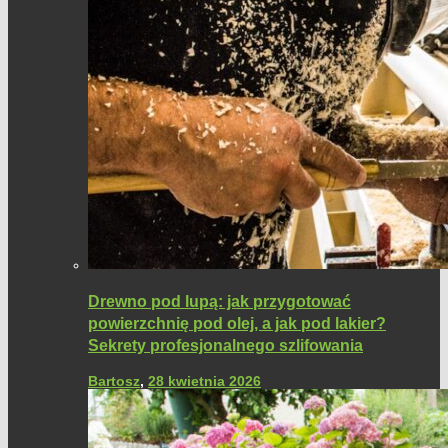
Drewno pod lupą: jak przygotować
powierzchnię pod olej, a jak pod lakier?
Sekrety profesjonalnego szlifowania
Bartosz
,
28 kwietnia 2026