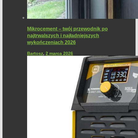
Mikrocement – twój przewodnik po
najtrwalszych i najładniejszych
wykończeniach 2026
Bartosz
,
2 marca 2026