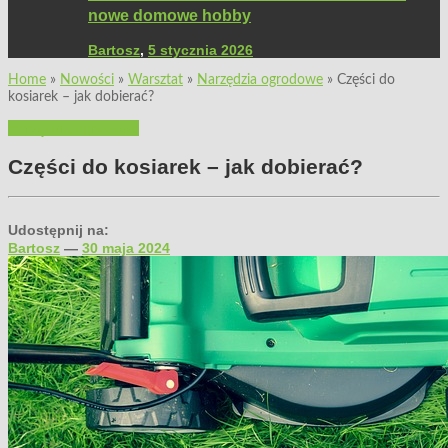
nowe domowe hobby
Bartosz
,
5 stycznia 2026
Home
»
Nowości
»
Warsztat
»
Narzędzia ogrodowe
»
Części do
kosiarek – jak dobierać?
Narzędzia ogrodowe
Części do kosiarek – jak dobierać?
Udostępnij na:
Bartosz
—
30 maja 2024