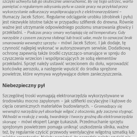
szczęki uchwytu lub go skutecznie unieruchomić. By się tego ustrzec, warto
pamiętać o regularnym odsysaniu pyłu w czasie pracy na przykład przez
wykorzystanie odkurzaczy współpracujących z elektronarzędziami
–
tłumaczy Jacek Sztorc. Regularne odciąganie urobku (drobinek i pyłu)
jest niezwykle istotne także w przypadku szlifierek do drewna. Równie
ważne jest utrzymanie odpowiedniego poziomu smarowania głowicy i
przekładni.
– Podczas pracy smary wytapiają się od temperatury. Gdy
narzędzie z czasem zaczyna słabnąć lub tracić udar, może to oznaczać brak
smarowania wewnątrz sprzętu
– mówi Jacek Sztorc. I jak dodaje, tę
czynność najlepiej wykonać w autoryzowanym serwisie. Dodatkową
ochronę zapewnią także środki czyszcząco-smarujące w spreju do
czyszczenia wrzecion i współpracujących ze sobą elementów
przekładni. Sprzęt należy ustawić wrzecionem do dołu, wprowadzić
końcówkę aerozolu, a następnie wpuścić do środka sprężone
powietrze, które wymywa wypływające dołem zanieczyszczenia.
Niebezpieczny pył
Szczególnej troski wymagają elektronarzędzia wykorzystywane w
środowisku mocno zapylonym – jak szlifierki oscylacyjne i kątowe do
cięcia ceramicznych materiałów budowlanych.
– Gromadzący się
wewnątrz narzędzia pył absorbuje wilgoć z otoczenia, gdy zaczyna stygnąć.
Wchodzi w reakcję z wodą, twardnieje i tworzy groźną dla elektronarzędzia
skorupę
– mówi ekspert Lange Łukaszuk. Przedmuchanie sprzętu
sprężonym powietrzem pomaga uniknąć uszkodzenia silnika, ważne
też, by regularnie czyścić przewody wentylacyjne wilgotną szmatką lub