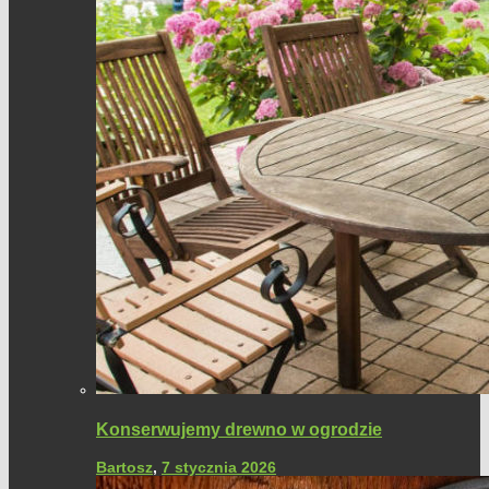
Konserwujemy drewno w ogrodzie
Bartosz
,
7 stycznia 2026