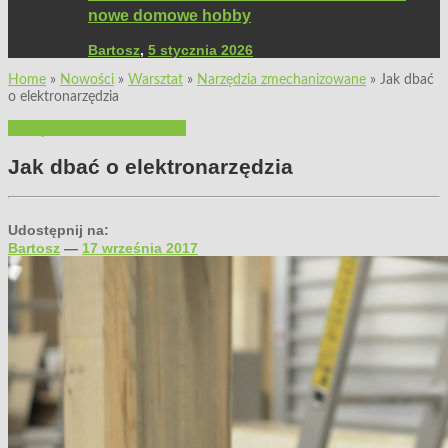
nowe domowe hobby
Bartosz
,
5 stycznia 2026
Home
»
Nowości
»
Warsztat
»
Narzędzia zmechanizowane
»
Jak dbać
o elektronarzędzia
Narzędzia zmechanizowane
Jak dbać o elektronarzędzia
Udostępnij na:
Bartosz
—
17 września 2017