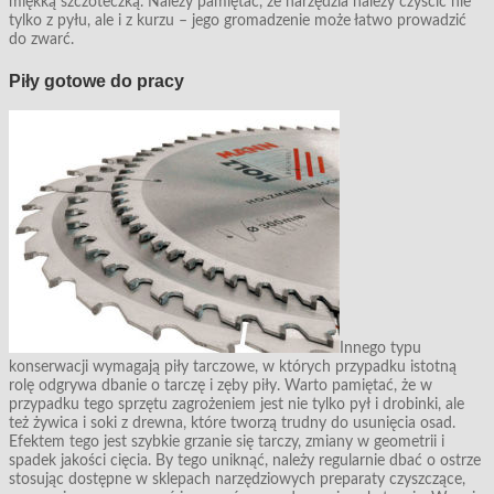
miękką szczoteczką. Należy pamiętać, że narzędzia należy czyścić nie
tylko z pyłu, ale i z kurzu – jego gromadzenie może łatwo prowadzić
do zwarć.
Piły gotowe do pracy
Innego typu
konserwacji wymagają piły tarczowe, w których przypadku istotną
rolę odgrywa dbanie o tarczę i zęby piły. Warto pamiętać, że w
przypadku tego sprzętu zagrożeniem jest nie tylko pył i drobinki, ale
też żywica i soki z drewna, które tworzą trudny do usunięcia osad.
Efektem tego jest szybkie grzanie się tarczy, zmiany w geometrii i
spadek jakości cięcia. By tego uniknąć, należy regularnie dbać o ostrze
stosując dostępne w sklepach narzędziowych preparaty czyszczące,