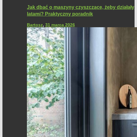
Jak dbać o maszyny czyszczące, żeby działały
latami? Praktyczny poradnik
Bartosz
,
31 marca 2026