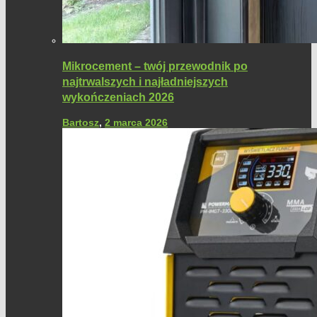
Mikrocement – twój przewodnik po
najtrwalszych i najładniejszych
wykończeniach 2026
Bartosz
,
2 marca 2026