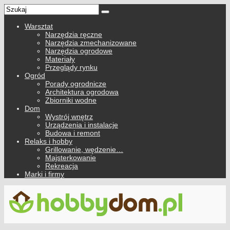
Warsztat
Narzędzia ręczne
Narzędzia zmechanizowane
Narzędzia ogrodowe
Materiały
Przeglądy rynku
Ogród
Porady ogrodnicze
Architektura ogrodowa
Zbiorniki wodne
Dom
Wystrój wnętrz
Urządzenia i instalacje
Budowa i remont
Relaks i hobby
Grillowanie, wędzenie…
Majsterkowanie
Rekreacja
Marki i firmy