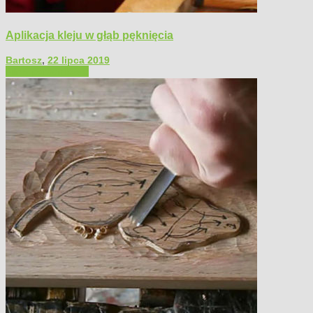
Aplikacja kleju w głąb pęknięcia
Bartosz
,
22 lipca 2019
Filmy poradnikowe