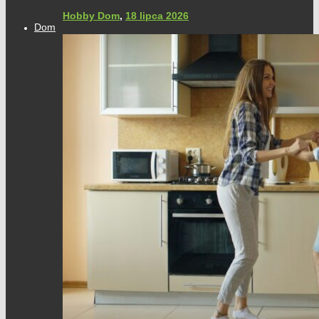
Hobby Dom
,
18 lipca 2026
Dom