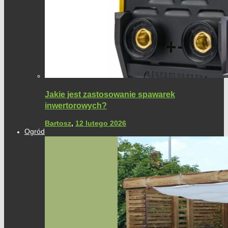
Jakie jest zastosowanie spawarek
inwertorowych?
Bartosz
,
12 lutego 2026
Ogród