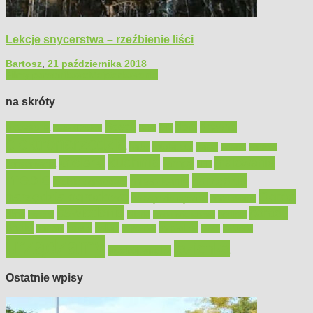
Lekcje snycerstwa – rzeźbienie liści
Bartosz
,
21 października 2018
Filmy poradnikowe
Majsterkowanie
na skróty
Bosch
akcesoria
dom
drewno
DIY
Black&Decker
dach
elektronarzędzia
farby
fototapety
garaż
jadalnia
kominek
kuchnia
kosiarki
malowanie
lampy
konserwacja
LED
meble
narzędzia
mieszkanie
meble ogrodowe
narzędzia ogrodowe
Ogród
narzędzia ręczne
ogrzewanie
oświetlenie
porady
okna
pilarki
podłogi
osprzęt
pilarki łańcuchowe
płytki
sypialnia
rolety
salon
remont
snycerka
taras
traktorki
urządzamy
łazienka
wystrój wnętrz
Ostatnie wpisy