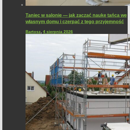
Taniec w salonie — jak zacząć naukę tańca we
własnym domu i czerpać z tego przyjemność
Bartosz
,
4 sierpnia 2026