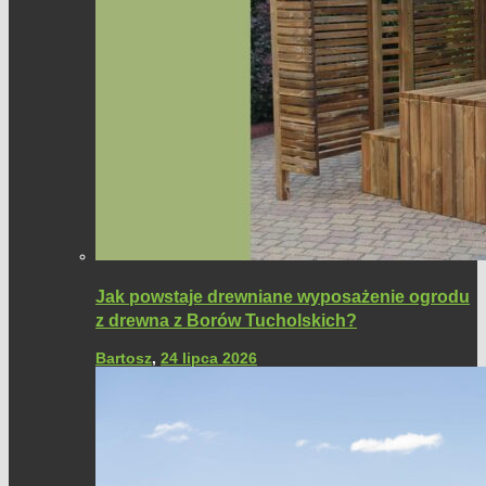
Jak powstaje drewniane wyposażenie ogrodu
z drewna z Borów Tucholskich?
Bartosz
,
24 lipca 2026