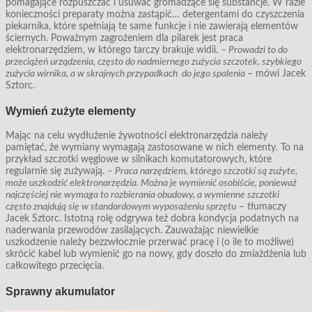
pomagające rozpuszczać i usuwać gromadzące się substancje. W razie
konieczności preparaty można zastąpić… detergentami do czyszczenia
piekarnika, które spełniają te same funkcje i nie zawierają elementów
ściernych. Poważnym zagrożeniem dla pilarek jest praca
elektronarzędziem, w którego tarczy brakuje widii.
– Prowadzi to do
przeciążeń urządzenia, często do nadmiernego zużycia szczotek, szybkiego
zużycia wirnika, a w skrajnych przypadkach do jego spalenia
– mówi Jacek
Sztorc.
Wymień zużyte elementy
Mając na celu wydłużenie żywotności elektronarzędzia należy
pamiętać, że wymiany wymagają zastosowane w nich elementy. To na
przykład szczotki węglowe w silnikach komutatorowych, które
regularnie się zużywają.
– Praca narzędziem, którego szczotki są zużyte,
może uszkodzić elektronarzędzia. Można je wymienić osobiście, ponieważ
najczęściej nie wymaga to rozbierania obudowy, a wymienne szczotki
często znajdują się w standardowym wyposażeniu sprzętu
– tłumaczy
Jacek Sztorc. Istotną rolę odgrywa też dobra kondycja podatnych na
naderwania przewodów zasilających. Zauważając niewielkie
uszkodzenie należy bezzwłocznie przerwać pracę i (o ile to możliwe)
skrócić kabel lub wymienić go na nowy, gdy doszło do zmiażdżenia lub
całkowitego przecięcia.
Sprawny akumulator