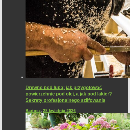
Drewno pod lupą: jak przygotować
powierzchnię pod olej, a jak pod lakier?
Sekrety profesjonalnego szlifowania
Bartosz
,
28 kwietnia 2026