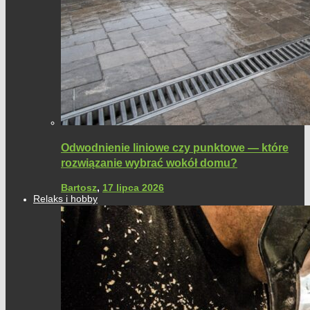
Odwodnienie liniowe czy punktowe — które
rozwiązanie wybrać wokół domu?
Bartosz
,
17 lipca 2026
Relaks i hobby