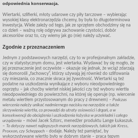
odpowiednia konserwacja.
Wiertarki, szlifierki, młoty udarowe czy piły tarczowe – wybierając
wysokiej klasy elektronarzędzia chcemy, by była to długoterminowa
inwestycja. Wiele zależy od tego, jak ze sprzętem obchodzimy się na
co dzień – ważną rolę odgrywa zachowanie czystości, dobór
akcesoriów oraz to, czy wiemy jak go (nie) należy używać.
Zgodnie z przeznaczeniem
Jednym z podstawowych narzędzi, czy to w profesjonalnym zakładzie,
czy w statystycznym domu, jest wiertarka. Wydawać by się mogło, że
jej przeznaczenie jest oczywiste – okazuje się jednak, że wciąż zdarzają
się domorośli „fachowcy”, którzy używają jej również do szlifowania
czy mieszania, co znacznie skraca jej żywotność. Wiertarki są też
podatne na uszkodzenia wynikające z wyboru nieodpowiedniego
osprzętu – jak choćby wierteł niskiej jakości czy też wyboru wiertła
nieodpowiedniego do powierzchni, na której się operuje (np. wiercenie
metalu wiertłem przystosowanym do pracy z drewnem)
– Podczas
wiercenia należy unikać nadmiernego nacisku na narzędzie a także
skrzywienia wiertła, co prowadzi do utraty osiowości i drgań, a w
konsekwencji do obciążenia i uszkodzenia łożyska w przekładni i całego
urządzenia
– mówi Jacek Sztorc, menedżer produktu Lange Łukaszuk.
–
To dotyczy nawet najlepszych marek narzędziowych, takich jak Kress,
Proxxon, czy Scheppach –
dodaje. Należy też pamiętać, by
wykorzystywane wiertło było w dobrym stanie – praca tępym