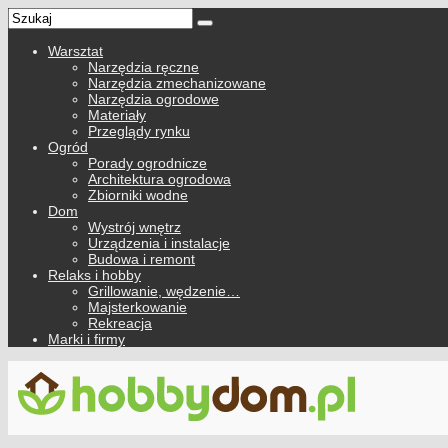
Warsztat
Narzędzia ręczne
Narzędzia zmechanizowane
Narzędzia ogrodowe
Materiały
Przeglądy rynku
Ogród
Porady ogrodnicze
Architektura ogrodowa
Zbiorniki wodne
Dom
Wystrój wnętrz
Urządzenia i instalacje
Budowa i remont
Relaks i hobby
Grillowanie, wędzenie…
Majsterkowanie
Rekreacja
Marki i firmy