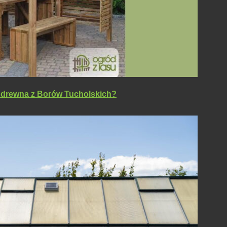
 drewna z Borów Tucholskich?