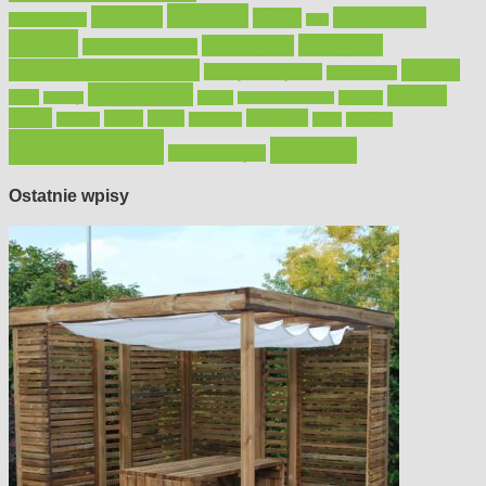
kuchnia
kosiarki
malowanie
lampy
konserwacja
LED
meble
narzędzia
mieszkanie
meble ogrodowe
narzędzia ogrodowe
Ogród
narzędzia ręczne
ogrzewanie
oświetlenie
porady
okna
pilarki
podłogi
osprzęt
pilarki łańcuchowe
płytki
sypialnia
rolety
salon
remont
snycerka
taras
traktorki
urządzamy
łazienka
wystrój wnętrz
Ostatnie wpisy