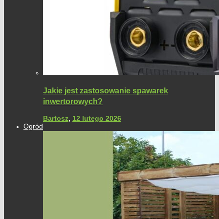
Jakie jest zastosowanie spawarek
inwertorowych?
Bartosz
,
12 lutego 2026
Ogród