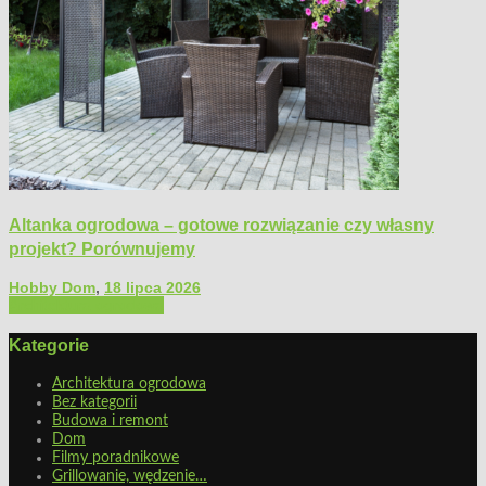
Altanka ogrodowa – gotowe rozwiązanie czy własny
projekt? Porównujemy
Hobby Dom
,
18 lipca 2026
Architektura ogrodowa
Kategorie
Architektura ogrodowa
Bez kategorii
Budowa i remont
Dom
Filmy poradnikowe
Grillowanie, wędzenie…