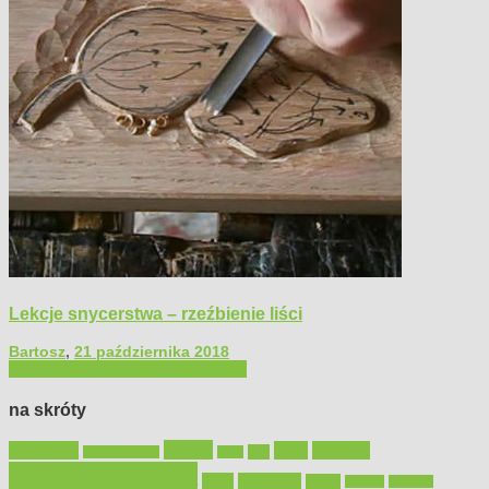
Lekcje snycerstwa – rzeźbienie liści
Bartosz
,
21 października 2018
Filmy poradnikowe
Majsterkowanie
na skróty
Bosch
akcesoria
dom
drewno
DIY
Black&Decker
dach
elektronarzędzia
farby
fototapety
garaż
jadalnia
kominek