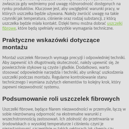
zwłaszcza gdy weźmiemy pod uwagę różnorodność dostępnych na
rynku produktów. Kluczowe jest, aby uwzględnić warunki pracy, w
których uszczelka będzie używana. Należy zwrócić uwagę na takie
czynniki jak temperatura, ciśnienie oraz rodzaj substancji, z którą
uszczelka będzie miała kontakt. Dzięki temu można dobrać
uszczelki
fibrowe
, które będą spełniały wszystkie wymagania techniczne.
Praktyczne wskazówki dotyczące
montażu
Montaż uszczelek fibrowych wymaga precyzji i odpowiedniej techniki.
Aby zapewnić ich długotrwałą skuteczność, należy upewnić się, że
powierzchnie stykowe są czyste i gładkie. Dodatkowo, warto
stosować odpowiednie narzędzia i techniki, aby uniknąć uszkodzenia
uszczelki podczas montażu. Regularne kontrolowanie stanu
technicznego i wymiana zużytych elementów to kolejny krok, który
zapewni niezawodność systemu.
Podsumowanie roli uszczelek fibrowych
Uszczelki fibrowe, będące filarem niezawodności w przemyśle, łączą w
sobie niezrównaną odporność na ekstremalne warunki z
wszechstronnością zastosowań. Ich zdolność do przetrwania w
środowiskach o wysokiej temperaturze i ciśnieniu czyni je