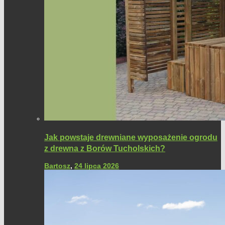
Jak powstaje drewniane wyposażenie ogrodu
z drewna z Borów Tucholskich?
Bartosz
,
24 lipca 2026