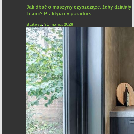
Jak dbać o maszyny czyszczące, żeby działały
latami? Praktyczny poradnik
Bartosz
,
31 marca 2026