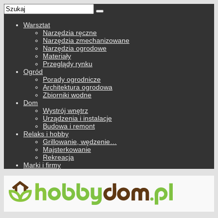
Warsztat
Narzędzia ręczne
Narzędzia zmechanizowane
Narzędzia ogrodowe
Materiały
Przeglądy rynku
Ogród
Porady ogrodnicze
Architektura ogrodowa
Zbiorniki wodne
Dom
Wystrój wnętrz
Urządzenia i instalacje
Budowa i remont
Relaks i hobby
Grillowanie, wędzenie…
Majsterkowanie
Rekreacja
Marki i firmy