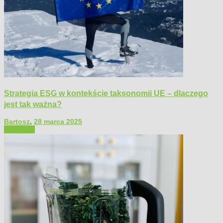
Strategia ESG w kontekście taksonomii UE – dlaczego
jest tak ważna?
Bartosz
,
28 marca 2025
Polecamy