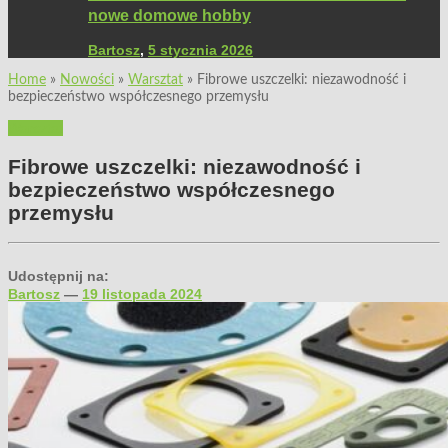
nowe domowe hobby
Bartosz
,
5 stycznia 2026
Home
»
Nowości
»
Warsztat
»
Fibrowe uszczelki: niezawodność i
bezpieczeństwo współczesnego przemysłu
Warsztat
Fibrowe uszczelki: niezawodność i
bezpieczeństwo współczesnego
przemysłu
Udostępnij na:
Bartosz
—
19 listopada 2024