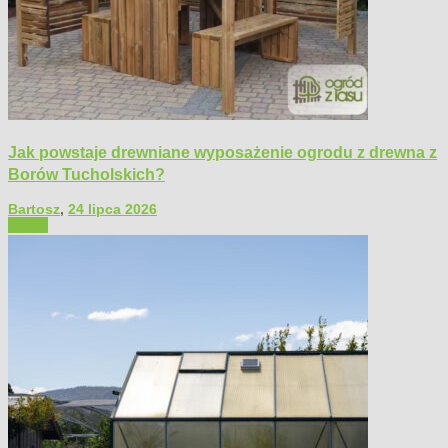
Jak powstaje drewniane wyposażenie ogrodu z drewna z
Borów Tucholskich?
Bartosz
,
24 lipca 2026
Ogród