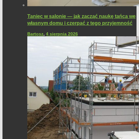
Taniec w salonie — jak zacząć naukę tańca we
własnym domu i czerpać z tego przyjemność
Bartosz
,
4 sierpnia 2026