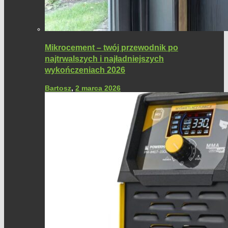
Mikrocement – twój przewodnik po
najtrwalszych i najładniejszych
wykończeniach 2026
Bartosz
,
2 marca 2026