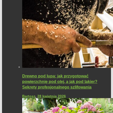
Drewno pod lupą: jak przygotować
powierzchnię pod olej, a jak pod lakier?
Sekrety profesjonalnego szlifowania
Bartosz
,
28 kwietnia 2026