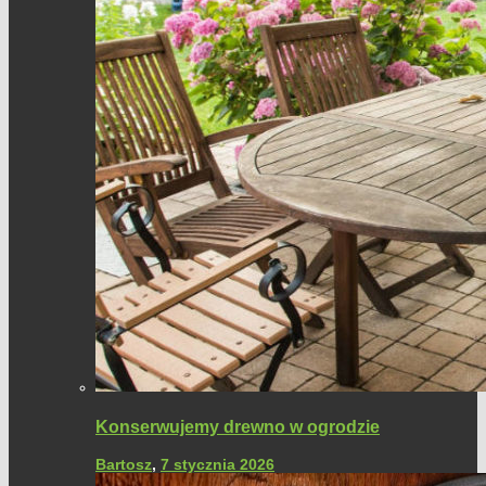
Konserwujemy drewno w ogrodzie
Bartosz
,
7 stycznia 2026