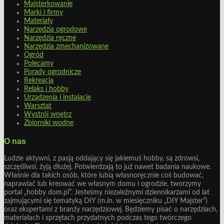
Majsterkowanie
Marki i firmy
Materiały
Narzędzia ogrodowe
Narzędzia ręczne
Narzędzia zmechanizowane
Ogród
Polecamy
Porady ogrodnicze
Rekreacja
Relaks i hobby
Urządzenia i instalacje
Warsztat
Wystrój wnętrz
Zbiorniki wodne
O nas
Ludzie aktywni, z pasją oddający się jakiemuś hobby, są zdrowsi,
szczęśliwsi, żyją dłużej. Potwierdzają to już nawet badania naukowe.
Właśnie dla takich osób, które lubią własnoręcznie coś budować,
naprawiać lub kreować we własnym domu i ogrodzie, tworzymy
portal „hobby dom.pl”. Jesteśmy niezależnymi dziennikarzami od lat
zajmującymi się tematyką DIY (m.in. w miesięczniku „DIY Majster”)
oraz ekspertami z branży narzędziowej. Będziemy pisać o narzędziach,
materiałach i sprzętach przydatnych podczas tego twórczego