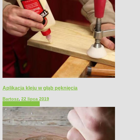
Aplikacja kleju w głąb pęknięcia
Bartosz
,
22 lipca 2019
Filmy poradnikowe