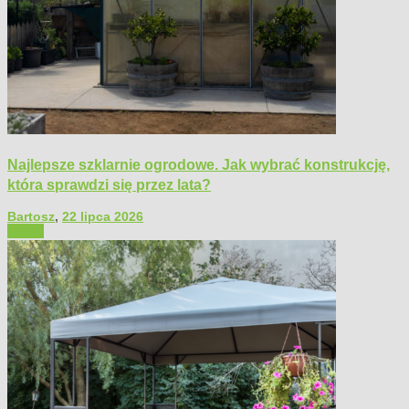
Najlepsze szklarnie ogrodowe. Jak wybrać konstrukcję,
która sprawdzi się przez lata?
Bartosz
,
22 lipca 2026
Ogród