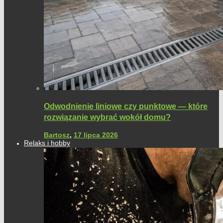
Odwodnienie liniowe czy punktowe — które
rozwiązanie wybrać wokół domu?
Bartosz
,
17 lipca 2026
Relaks i hobby