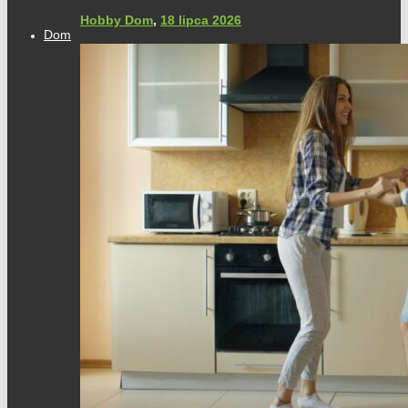
Hobby Dom
,
18 lipca 2026
Dom