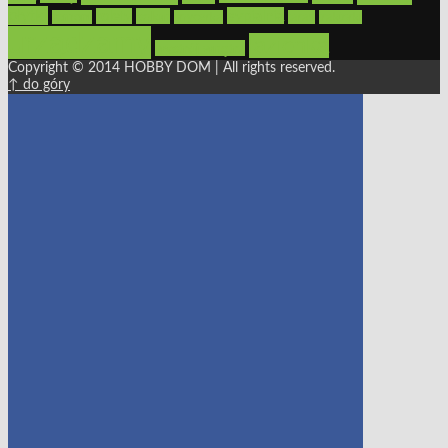
płytki
sypialnia
rolety
salon
remont
snycerka
taras
traktorki
urządzamy
łazienka
wystrój wnętrz
Copyright © 2014 HOBBY DOM | All rights reserved.
↑ do góry