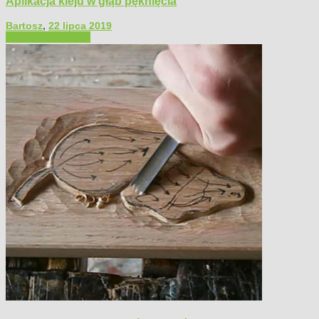
Aplikacja kleju w głąb pęknięcia
Bartosz
,
22 lipca 2019
Filmy poradnikowe