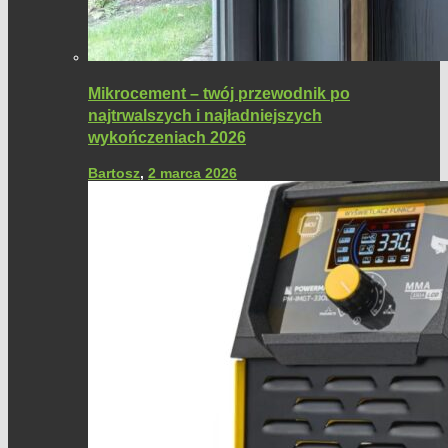
Mikrocement – twój przewodnik po
najtrwalszych i najładniejszych
wykończeniach 2026
Bartosz
,
2 marca 2026