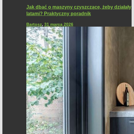
Jak dbać o maszyny czyszczące, żeby działały
latami? Praktyczny poradnik
Bartosz
,
31 marca 2026