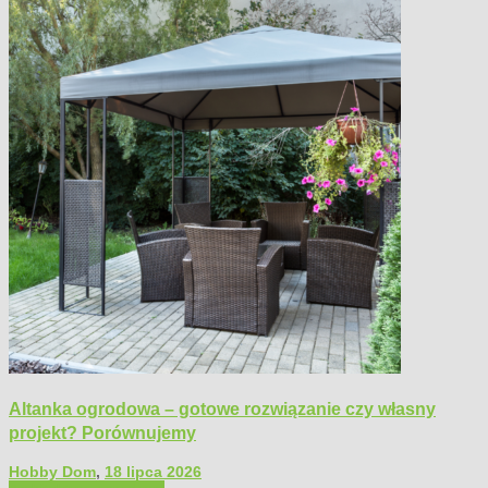
Altanka ogrodowa – gotowe rozwiązanie czy własny
projekt? Porównujemy
Hobby Dom
,
18 lipca 2026