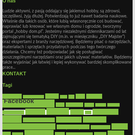
O nas
Ludzie aktywni, z pasją oddający się jakiemuś hobby, są zdrowsi,
szczęśliwsi, żyją dłużej. Potwierdzają to już nawet badania naukowe.
Właśnie dla takich osób, które lubią własnoręcznie coś budować,
naprawiać lub kreować we własnym domu i ogrodzie, tworzymy
portal „hobby dom.pl”. Jesteśmy niezależnymi dziennikarzami od lat
zajmującymi się tematyką DIY (m.in. w miesięczniku „DIY Majster”)
oraz ekspertami z branży narzędziowej. Będziemy pisać o narzędziach,
materiałach i sprzętach przydatnych podczas tego twórczego
działania. Chcemy też podpowiadać jak się posługiwać
poszczególnymi narzędziami oraz jakich używać materiałów. Będziemy
także wyjaśniać jak łatwiej i lepiej wykonywać bardziej skomplikowane
prace...
KONTAKT
Tagi
Bosch
akcesoria
dom
drewno
DIY
Black&Decker
dach
Facebook
elektronarzędzia
farby
fototapety
garaż
jadalnia
kominek
kuchnia
kosiarki
malowanie
lampy
konserwacja
LED
Get the Facebook Likebox Slider Pro for WordPress
meble
narzędzia
mieszkanie
meble ogrodowe
narzędzia ogrodowe
Ogród
narzędzia ręczne
ogrzewanie
oświetlenie
porady
okna
pilarki
podłogi
osprzęt
pilarki łańcuchowe