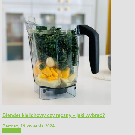
Blender kielichowy czy ręczny – jaki wybrać?
Bartosz
,
19 kwietnia 2024
Polecamy