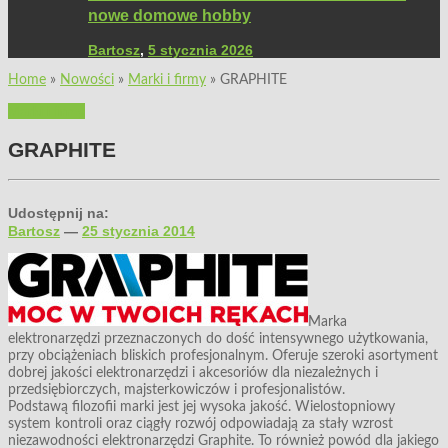
nowe domowe hobby
Bartosz
,
5 stycznia 2026
Home
»
Nowości
»
Marki i firmy
»
GRAPHITE
Marki i firmy
GRAPHITE
Udostępnij na:
Bartosz
—
25 stycznia 2014
Marka
elektronarzędzi przeznaczonych do dość intensywnego użytkowania,
przy obciążeniach bliskich profesjonalnym. Oferuje szeroki asortyment
dobrej jakości elektronarzędzi i akcesoriów dla niezależnych i
przedsiębiorczych, majsterkowiczów i profesjonalistów.
Podstawą filozofii marki jest jej wysoka jakość. Wielostopniowy
system kontroli oraz ciągły rozwój odpowiadają za stały wzrost
niezawodności elektronarzędzi Graphite. To również powód dla jakiego