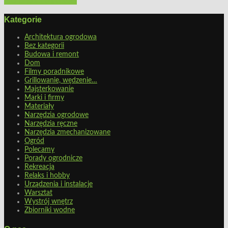
Architektura ogrodowa
Kategorie
Architektura ogrodowa
Bez kategorii
Budowa i remont
Dom
Filmy poradnikowe
Grillowanie, wędzenie…
Majsterkowanie
Marki i firmy
Materiały
Narzędzia ogrodowe
Narzędzia ręczne
Narzędzia zmechanizowane
Ogród
Polecamy
Porady ogrodnicze
Rekreacja
Relaks i hobby
Urządzenia i instalacje
Warsztat
Wystrój wnętrz
Zbiorniki wodne