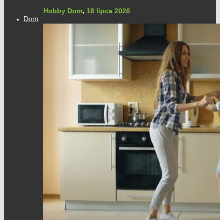
Hobby Dom
,
18 lipca 2026
Dom