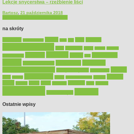
Lekcje snycerstwa – rzeźbienie liści
Bartosz
,
21 października 2018
Filmy poradnikowe
Majsterkowanie
na skróty
Bosch
akcesoria
dom
drewno
DIY
Black&Decker
dach
elektronarzędzia
farby
fototapety
garaż
jadalnia
kominek
kuchnia
kosiarki
malowanie
lampy
konserwacja
LED
meble
narzędzia
mieszkanie
meble ogrodowe
narzędzia ogrodowe
Ogród
narzędzia ręczne
ogrzewanie
oświetlenie
porady
okna
pilarki
podłogi
osprzęt
pilarki łańcuchowe
płytki
sypialnia
rolety
salon
remont
snycerka
taras
traktorki
urządzamy
łazienka
wystrój wnętrz
Ostatnie wpisy