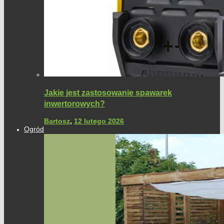
Jakie jest zastosowanie spawarek
inwertorowych?
Bartosz
,
12 lutego 2026
Ogród