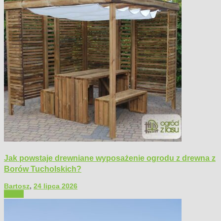
Jak powstaje drewniane wyposażenie ogrodu z drewna z
Borów Tucholskich?
Bartosz
,
24 lipca 2026
Ogród