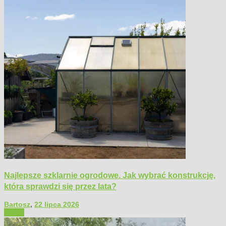
Najlepsze szklarnie ogrodowe. Jak wybrać konstrukcję,
która sprawdzi się przez lata?
Bartosz
,
22 lipca 2026
Ogród