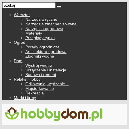
Warsztat
Narzędzia ręczne
Narzędzia zmechanizowane
Narzędzia ogrodowe
Materiały
Przeglądy rynku
Ogród
Porady ogrodnicze
Architektura ogrodowa
Zbiorniki wodne
Dom
Wystrój wnętrz
Urządzenia i instalacje
Budowa i remont
Relaks i hobby
Grillowanie, wędzenie…
Majsterkowanie
Rekreacja
Marki i firmy