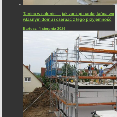
Taniec w salonie — jak zacząć naukę tańca we
własnym domu i czerpać z tego przyjemność
Bartosz
,
4 sierpnia 2026