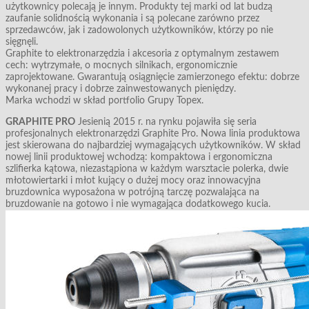
użytkownicy polecają je innym. Produkty tej marki od lat budzą
zaufanie solidnością wykonania i są polecane zarówno przez
sprzedawców, jak i zadowolonych użytkowników, którzy po nie
sięgnęli.
Graphite to elektronarzędzia i akcesoria z optymalnym zestawem
cech: wytrzymałe, o mocnych silnikach, ergonomicznie
zaprojektowane. Gwarantują osiągnięcie zamierzonego efektu: dobrze
wykonanej pracy i dobrze zainwestowanych pieniędzy.
Marka wchodzi w skład portfolio Grupy Topex.
GRAPHITE PRO
Jesienią 2015 r. na rynku pojawiła się seria
profesjonalnych elektronarzędzi Graphite Pro. Nowa linia produktowa
jest skierowana do najbardziej wymagających użytkowników. W skład
nowej linii produktowej wchodzą: kompaktowa i ergonomiczna
szlifierka kątowa, niezastąpiona w każdym warsztacie polerka, dwie
młotowiertarki i młot kujący o dużej mocy oraz innowacyjna
bruzdownica wyposażona w potrójną tarczę pozwalająca na
bruzdowanie na gotowo i nie wymagająca dodatkowego kucia.