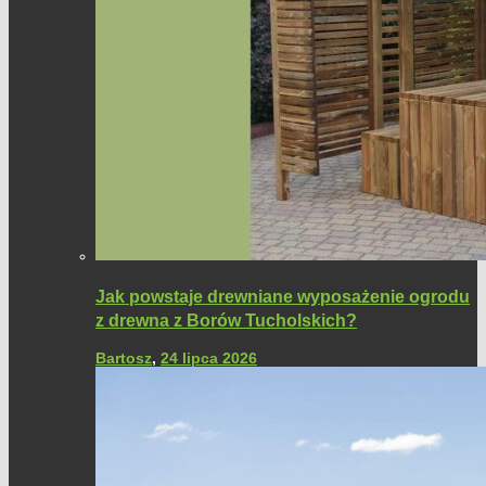
Jak powstaje drewniane wyposażenie ogrodu
z drewna z Borów Tucholskich?
Bartosz
,
24 lipca 2026