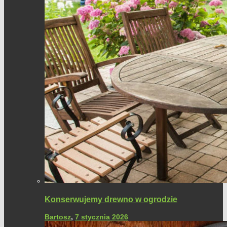
Konserwujemy drewno w ogrodzie
Bartosz
,
7 stycznia 2026