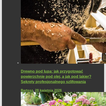
Drewno pod lupą: jak przygotować
powierzchnię pod olej, a jak pod lakier?
Sekrety profesjonalnego szlifowania
Bartosz
,
28 kwietnia 2026