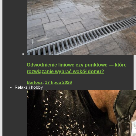
Odwodnienie liniowe czy punktowe — które
rozwiązanie wybrać wokół domu?
Bartosz
,
17 lipca 2026
Relaks i hobby