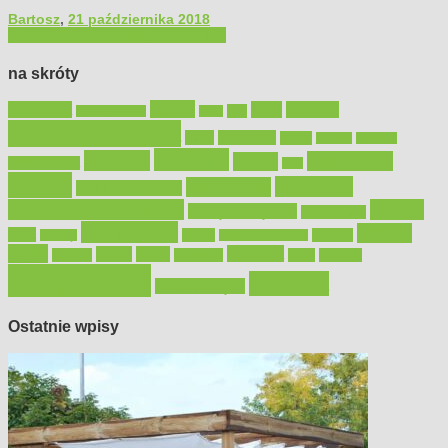
Bartosz
,
21 października 2018
Filmy poradnikowe
Majsterkowanie
na skróty
Bosch
akcesoria
dom
drewno
DIY
Black&Decker
dach
elektronarzędzia
farby
fototapety
garaż
jadalnia
kominek
kuchnia
kosiarki
malowanie
lampy
konserwacja
LED
meble
narzędzia
mieszkanie
meble ogrodowe
narzędzia ogrodowe
Ogród
narzędzia ręczne
ogrzewanie
oświetlenie
porady
okna
pilarki
podłogi
osprzęt
pilarki łańcuchowe
płytki
sypialnia
rolety
salon
remont
snycerka
taras
traktorki
urządzamy
łazienka
wystrój wnętrz
Ostatnie wpisy