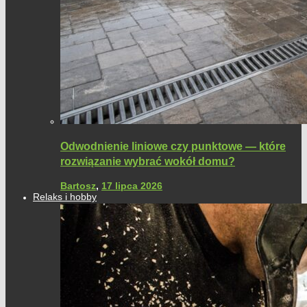
Odwodnienie liniowe czy punktowe — które
rozwiązanie wybrać wokół domu?
Bartosz
,
17 lipca 2026
Relaks i hobby