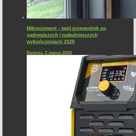
Mikrocement – twój przewodnik po
najtrwalszych i najładniejszych
wykończeniach 2026
Bartosz
,
2 marca 2026