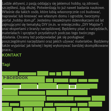
Ludzie aktywni, z pasją oddający się jakiemuś hobby, są zdrowsi,
szczęśliwsi, żyją dłużej. Potwierdzają to już nawet badania naukowe.
Właśnie dla takich osób, które lubią własnoręcznie coś budować,
naprawiać lub kreować we własnym domu i ogrodzie, tworzymy
portal „hobby dom.pl”. Jesteśmy niezależnymi dziennikarzami od lat
zajmującymi się tematyką DIY (m.in. w miesięczniku „DIY Majster”)
oraz ekspertami z branży narzędziowej. Będziemy pisać o narzędziach,
materiałach i sprzętach przydatnych podczas tego twórczego
działania. Chcemy też podpowiadać jak się posługiwać
poszczególnymi narzędziami oraz jakich używać materiałów. Będziemy
także wyjaśniać jak łatwiej i lepiej wykonywać bardziej skomplikowane
prace...
KONTAKT
Tagi
Bosch
akcesoria
dom
drewno
DIY
Black&Decker
dach
Facebook
elektronarzędzia
farby
fototapety
garaż
jadalnia
kominek
kuchnia
kosiarki
malowanie
lampy
konserwacja
LED
Get the Facebook Likebox Slider Pro for WordPress
meble
narzędzia
mieszkanie
meble ogrodowe
narzędzia ogrodowe
Ogród
narzędzia ręczne
ogrzewanie
oświetlenie
porady
okna
pilarki
podłogi
osprzęt
pilarki łańcuchowe
płytki
sypialnia
rolety
salon
remont
snycerka
taras
traktorki