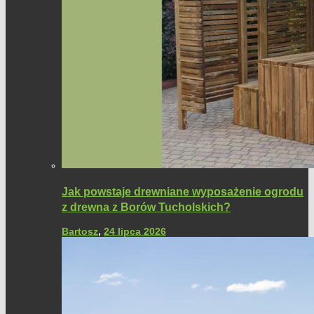
Jak powstaje drewniane wyposażenie ogrodu
z drewna z Borów Tucholskich?
Bartosz
,
24 lipca 2026