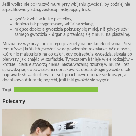
Jeśli wolisz nie pokruszyć muru przy wbijaniu gwoździ, by później nie
szpachlować gładzią, zastosuj następujący trick:
gwóźdź wbij w kulkę plasteliny,
dopiero tak przygotowany wbijaj w ścianę,
miejsce dookoła gwoździa pokruszy się mniej, niż gdybyś użył
samego gwoździa – drgania przeniosą się z muru na plastelinę.
Można też wykorzystać do tego przecięty na pół korek od wina. Poza
tym używaj krótkich gwoździ w odpowiednim rozmiarze. Wiele osób,
które nie majsterkują na co dzień, gdy potrzebują gwoździa, sięgają po
pierwszy, jaki znajdą w szufladzie. Tymczasem istnieje wiele rodzajów –
krótkie i cienkie stworzą niemal niezauważalną dziurkę w murze i też
sprawdzą się do zawieszenia obrazków. Grubsze, długie gwoździe tak
naprawdę służą do drewna. Tynk po ich użyciu może się kruszyć, a
dodatkowo dziura się pogłębi, jeśli taki gwoźdź się wygnie.
Tagi:
gładzie
łatanie dziur
masy szpachlowe
porady
Polecamy