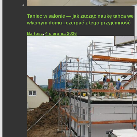
Taniec w salonie — jak zacząć naukę tańca we
własnym domu i czerpać z tego przyjemność
Bartosz
,
4 sierpnia 2026