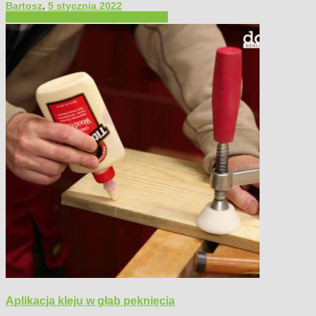
Bartosz
,
5 stycznia 2022
Filmy poradnikowe
Narzędzia ręczne
Aplikacja kleju w głąb pęknięcia