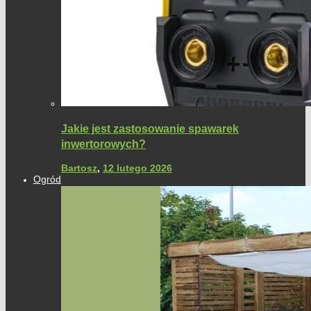
Jakie jest zastosowanie spawarek
inwertorowych?
Bartosz
,
12 lutego 2026
Ogród