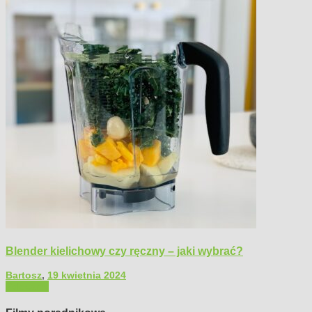
Blender kielichowy czy ręczny – jaki wybrać?
Bartosz
,
19 kwietnia 2024
Polecamy