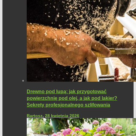
Drewno pod lupą: jak przygotować
powierzchnię pod olej, a jak pod lakier?
Sekrety profesjonalnego szlifowania
Bartosz
,
28 kwietnia 2026