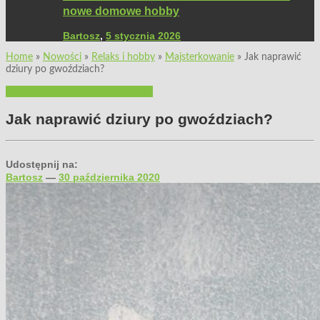
nowe domowe hobby
Bartosz
,
5 stycznia 2026
Home
»
Nowości
»
Relaks i hobby
»
Majsterkowanie
»
Jak naprawić
dziury po gwoździach?
Budowa i remont
Majsterkowanie
Jak naprawić dziury po gwoździach?
Udostępnij na:
Bartosz
—
30 października 2020