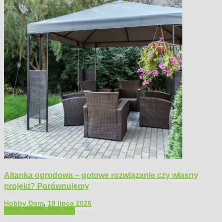
Altanka ogrodowa – gotowe rozwiązanie czy własny
projekt? Porównujemy
Hobby Dom
,
18 lipca 2026
Architektura ogrodowa