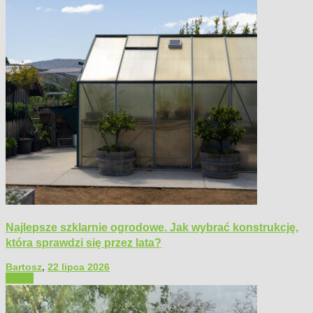
Najlepsze szklarnie ogrodowe. Jak wybrać konstrukcję,
która sprawdzi się przez lata?
Bartosz
,
22 lipca 2026
Ogród