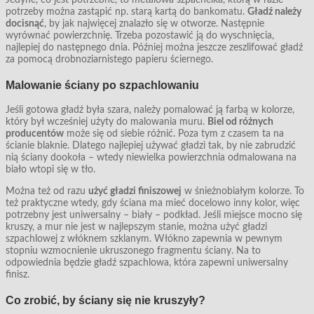
potrzeby można zastąpić np. starą kartą do bankomatu.
Gładź należy
docisnąć
, by jak najwięcej znalazło się w otworze. Następnie
wyrównać powierzchnię. Trzeba pozostawić ją do wyschnięcia,
najlepiej do następnego dnia. Później można jeszcze zeszlifować gładź
za pomocą drobnoziarnistego papieru ściernego.
Malowanie ściany po szpachlowaniu
Jeśli gotowa gładź była szara, należy pomalować ją farbą w kolorze,
który był wcześniej użyty do malowania muru.
Biel od różnych
producentów
może się od siebie różnić. Poza tym z czasem ta na
ścianie blaknie. Dlatego najlepiej używać gładzi tak, by nie zabrudzić
nią ściany dookoła – wtedy niewielka powierzchnia odmalowana na
biało wtopi się w tło.
Można też od razu
użyć gładzi finiszowej
w śnieżnobiałym kolorze. To
też praktyczne wtedy, gdy ściana ma mieć docelowo inny kolor, więc
potrzebny jest uniwersalny – biały – podkład. Jeśli miejsce mocno się
kruszy, a mur nie jest w najlepszym stanie, można użyć gładzi
szpachlowej z włóknem szklanym. Włókno zapewnia w pewnym
stopniu wzmocnienie ukruszonego fragmentu ściany. Na to
odpowiednia będzie gładź szpachlowa, która zapewni uniwersalny
finisz.
Co zrobić, by ściany się nie kruszyły?