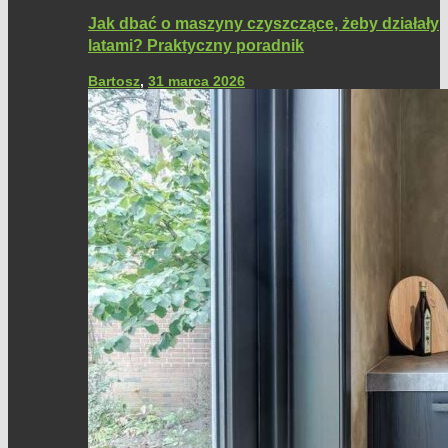
Jak dbać o maszyny czyszczące, żeby działały
latami? Praktyczny poradnik
Bartosz
,
31 marca 2026