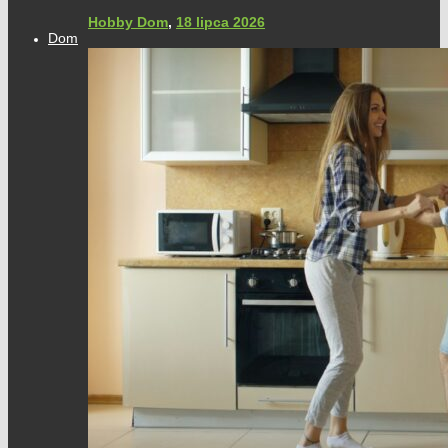
Hobby Dom
,
18 lipca 2026
Dom