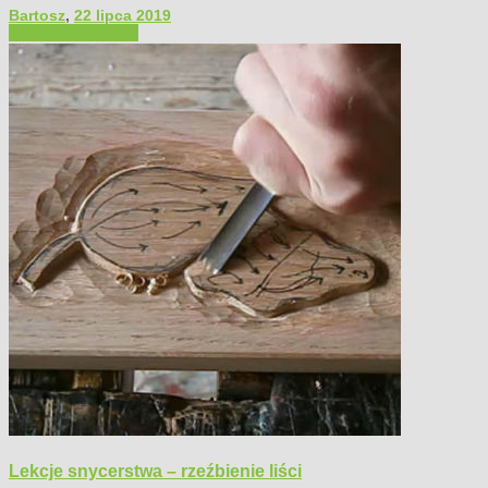
Bartosz
,
22 lipca 2019
Filmy poradnikowe
Lekcje snycerstwa – rzeźbienie liści