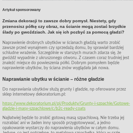
Artykuł sponsorowany
Zmiana dekoracji to zawsze dobry pomysł. Niestety, gdy
przenosisz półkę czy obraz, na ścianie mogą zostać brzydkie
ślady po gwoździach. Jak się ich pozbyć za pomocą gładzi?
Naprawienie drobnych ubytków w ścianach gładzią warto zrobić
zawsze przed wynajmem czy sprzedażą domu, by sprawiał bardziej
schludne wrażenie. Szczególnie w starszych murach zdarza się, że
gwóźdź wypadnie z ukruszonego otworu. Z czasem coraz trudniej jest
znaleźć miejsce do powieszenia półki. Dobrym pomysłem będzie
naprawienie ubytków, by ściana znów wyglądała jak nowa.
Naprawianie ubytku w ścianie – różne gładzie
Do naprawiania ubytków służą grunty i gładzie, np oferowane przez
sklep internetowy dekoratorium.pl:
https://www.dekoratorium.pl/pl/Produkty/Grunty-i-szpachle/Gotowe-
gladzie-i-masy-szpachlowe/c/b2c-ready-coats
Najłatwiej będzie to zrobić gotową masą szpachlową. Nie trzeba jej
rozrabiać ani w żaden inny sposób przygotowywać, a jedno
opakowanie wystarczy do naprawienia ubytków w całym domu.
Jedyne, co jest potrzebne, to metalowa szpachelka, którą w razie