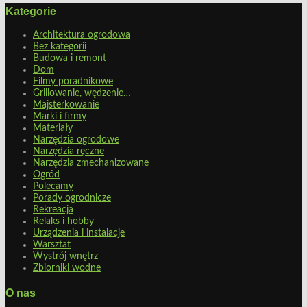
Kategorie
Architektura ogrodowa
Bez kategorii
Budowa i remont
Dom
Filmy poradnikowe
Grillowanie, wędzenie…
Majsterkowanie
Marki i firmy
Materiały
Narzędzia ogrodowe
Narzędzia ręczne
Narzędzia zmechanizowane
Ogród
Polecamy
Porady ogrodnicze
Rekreacja
Relaks i hobby
Urządzenia i instalacje
Warsztat
Wystrój wnętrz
Zbiorniki wodne
O nas