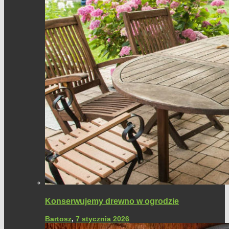
Konserwujemy drewno w ogrodzie
Bartosz
,
7 stycznia 2026