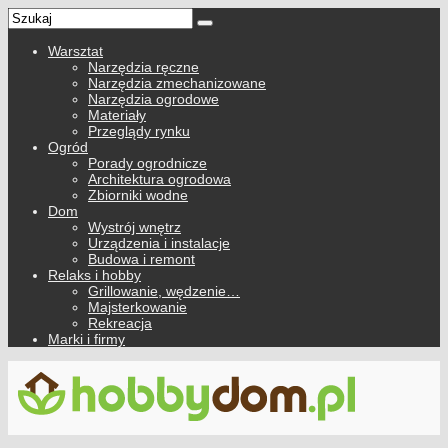
Warsztat
Narzędzia ręczne
Narzędzia zmechanizowane
Narzędzia ogrodowe
Materiały
Przeglądy rynku
Ogród
Porady ogrodnicze
Architektura ogrodowa
Zbiorniki wodne
Dom
Wystrój wnętrz
Urządzenia i instalacje
Budowa i remont
Relaks i hobby
Grillowanie, wędzenie…
Majsterkowanie
Rekreacja
Marki i firmy