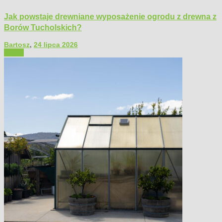
Jak powstaje drewniane wyposażenie ogrodu z drewna z
Borów Tucholskich?
Bartosz
,
24 lipca 2026
Ogród