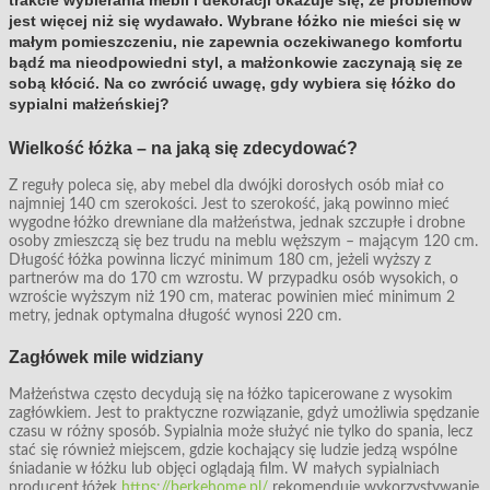
trakcie wybierania mebli i dekoracji okazuje się, że problemów
jest więcej niż się wydawało. Wybrane łóżko nie mieści się w
małym pomieszczeniu, nie zapewnia oczekiwanego komfortu
bądź ma nieodpowiedni styl, a małżonkowie zaczynają się ze
sobą kłócić. Na co zwrócić uwagę, gdy wybiera się łóżko do
sypialni małżeńskiej?
Wielkość łóżka – na jaką się zdecydować?
Z reguły poleca się, aby mebel dla dwójki dorosłych osób miał co
najmniej 140 cm szerokości. Jest to szerokość, jaką powinno mieć
wygodne łóżko drewniane dla małżeństwa, jednak szczupłe i drobne
osoby zmieszczą się bez trudu na meblu węższym – mającym 120 cm.
Długość łóżka powinna liczyć minimum 180 cm, jeżeli wyższy z
partnerów ma do 170 cm wzrostu. W przypadku osób wysokich, o
wzroście wyższym niż 190 cm, materac powinien mieć minimum 2
metry, jednak optymalna długość wynosi 220 cm.
Zagłówek mile widziany
Małżeństwa często decydują się na łóżko tapicerowane z wysokim
zagłówkiem. Jest to praktyczne rozwiązanie, gdyż umożliwia spędzanie
czasu w różny sposób. Sypialnia może służyć nie tylko do spania, lecz
stać się również miejscem, gdzie kochający się ludzie jedzą wspólne
śniadanie w łóżku lub objęci oglądają film. W małych sypialniach
producent łóżek
https://berkehome.pl/
rekomenduje wykorzystywanie