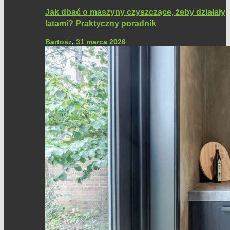
Jak dbać o maszyny czyszczące, żeby działały
latami? Praktyczny poradnik
Bartosz
,
31 marca 2026