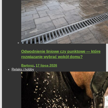
Odwodnienie liniowe czy punktowe — które
rozwiązanie wybrać wokół domu?
Bartosz
,
17 lipca 2026
Relaks i hobby