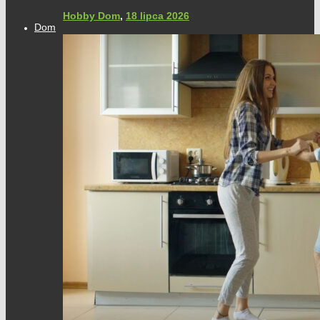
Hobby Dom
,
18 lipca 2026
Dom