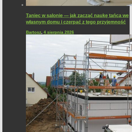
Taniec w salonie — jak zacząć naukę tańca we
własnym domu i czerpać z tego przyjemność
Bartosz
,
4 sierpnia 2026