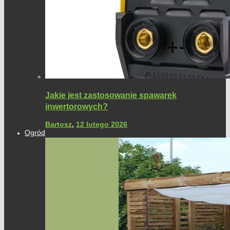
Jakie jest zastosowanie spawarek
inwertorowych?
Bartosz
,
12 lutego 2026
Ogród