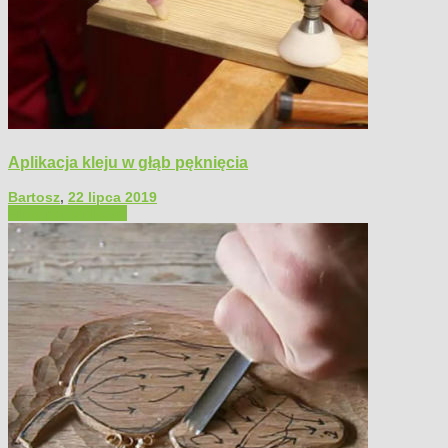
Aplikacja kleju w głąb pęknięcia
Bartosz
,
22 lipca 2019
Filmy poradnikowe