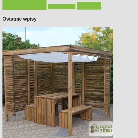
urządzamy
łazienka
wystrój wnętrz
Ostatnie wpisy