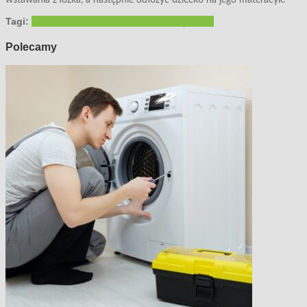
Tagi:
łóżko
łóżko małżeńskie
sypialnia
urządzamy
Polecamy