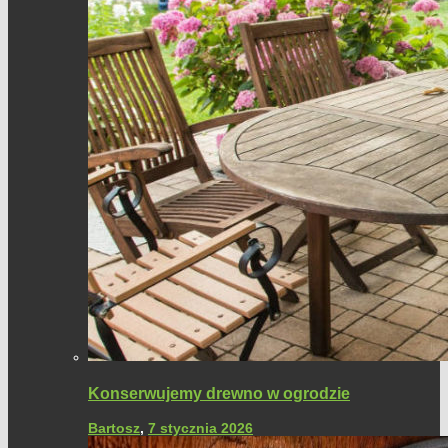
Konserwujemy drewno w ogrodzie
Bartosz
,
7 stycznia 2026