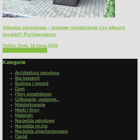
Altanka ogrodowa – gotowe rozwiązanie czy własny
projekt? Porównujemy
Hobby Dom
,
18 lipca 2026
Architektura ogrodowa
Kategorie
Architektura ogrodowa
Bez kategorii
Budowa i remont
Dom
Filmy poradnikowe
Grillowanie, wędzenie…
Majsterkowanie
Marki i firmy
Materiały
Narzędzia ogrodowe
Narzędzia ręczne
Narzędzia zmechanizowane
Ogród