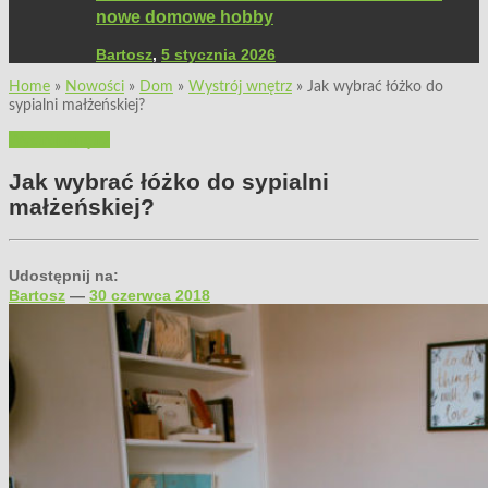
nowe domowe hobby
Bartosz
,
5 stycznia 2026
Home
»
Nowości
»
Dom
»
Wystrój wnętrz
»
Jak wybrać łóżko do
sypialni małżeńskiej?
Wystrój wnętrz
Jak wybrać łóżko do sypialni
małżeńskiej?
Udostępnij na:
Bartosz
—
30 czerwca 2018