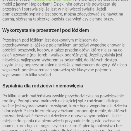
mebli z jasnymi tapicerkami. Dzięki nim optycznie powiększa się
przestrzeń i sprawia się, że jest w niej więcej światła. Jeżeli
pomieszczenie sypialne jest spore, można zdecydować się nawet na
czarną, skórzaną tapicerkę, ognistą czerwień czy ciemne brązy.
Wykorzystanie przestrzeni pod łóżkiem
Przestrzeń pod łóżkiem jest doskonałym miejscem do
przechowywania. Łóżko z pojemnikiem umożliwi wygodne chowanie
pościeli, poszewek, koców, a także przedmiotów, które nie są na co
dzień używane (np. toreb i walizek podróżnych). Jeżeli sypialnia jest
niewielka, najlepszym wyborem są pojemniki, do których dostęp
uzyskuje się poprzez uniesienie stelaża z materacem do góry. W nieco
większych pomieszczeniach sprawdzą się klasyczne pojemniki
wysuwane lub kilka szuflad.
Sypialnia dla rodziców i niemowlęcia
Po kilku latach małżeństwa zwykle przychodzi czas na powiększenie
rodziny. Początkowo maluszek najczęściej śpi z rodzicami, dlatego
ważne jest wypracowanie rozwiązań, które będą wygodne dla dziecka
i dorosłych. Sklep internetowy z łóżkami proponuje meble, do których
można dostawiać łóżeczka dziecięce z opuszczanym bokiem. Takie
miejsce do spania dla niemowlęcia przypadnie do gustu zwłaszcza
mamie, która będzie mogła szybko nakarmić piersią maleństwo bez
wstawania z łóżka, a następnie odłożyć dziecko na jego materacyk.