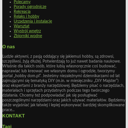
Polecamy
Porady ogrodnicze
Rekreacja
Relaks i hobby
Urządzenia i instalacje
Warsztat
Wystrój wnętrz
Zbiorniki wodne
O nas
Ludzie aktywni, z pasją oddający się jakiemuś hobby, są zdrowsi,
szczęśliwsi, żyją dłużej. Potwierdzają to już nawet badania naukowe.
Właśnie dla takich osób, które lubią własnoręcznie coś budować,
naprawiać lub kreować we własnym domu i ogrodzie, tworzymy
portal „hobby dom.pl”. Jesteśmy niezależnymi dziennikarzami od lat
zajmującymi się tematyką DIY (m.in. w miesięczniku „DIY Majster”)
oraz ekspertami z branży narzędziowej. Będziemy pisać o narzędziach,
materiałach i sprzętach przydatnych podczas tego twórczego
działania. Chcemy też podpowiadać jak się posługiwać
poszczególnymi narzędziami oraz jakich używać materiałów. Będziemy
także wyjaśniać jak łatwiej i lepiej wykonywać bardziej skomplikowane
prace...
KONTAKT
Tagi