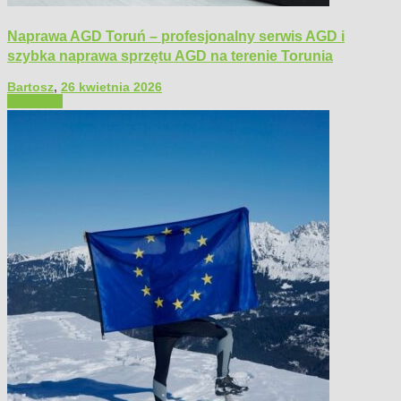
Naprawa AGD Toruń – profesjonalny serwis AGD i
szybka naprawa sprzętu AGD na terenie Torunia
Bartosz
,
26 kwietnia 2026
Polecamy