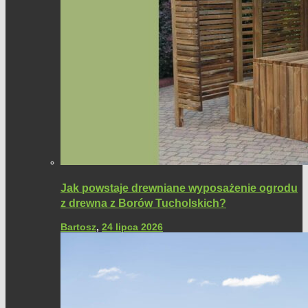
Jak powstaje drewniane wyposażenie ogrodu
z drewna z Borów Tucholskich?
Bartosz
,
24 lipca 2026