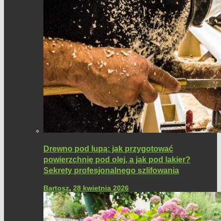
Drewno pod lupą: jak przygotować
powierzchnię pod olej, a jak pod lakier?
Sekrety profesjonalnego szlifowania
Bartosz
,
28 kwietnia 2026