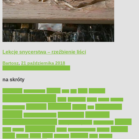
Lekcje snycerstwa – rzeźbienie liści
Bartosz
,
21 października 2018
Filmy poradnikowe
Majsterkowanie
na skróty
Bosch
akcesoria
dom
drewno
DIY
Black&Decker
dach
elektronarzędzia
farby
fototapety
garaż
jadalnia
kominek
kuchnia
kosiarki
malowanie
lampy
konserwacja
LED
meble
narzędzia
mieszkanie
meble ogrodowe
narzędzia ogrodowe
Ogród
narzędzia ręczne
ogrzewanie
oświetlenie
porady
okna
pilarki
podłogi
osprzęt
pilarki łańcuchowe
płytki
sypialnia
rolety
salon
remont
snycerka
taras
traktorki