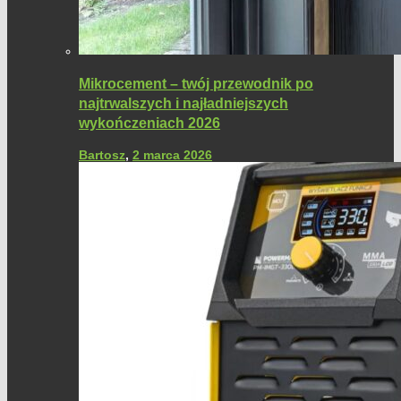
Mikrocement – twój przewodnik po
najtrwalszych i najładniejszych
wykończeniach 2026
Bartosz
,
2 marca 2026