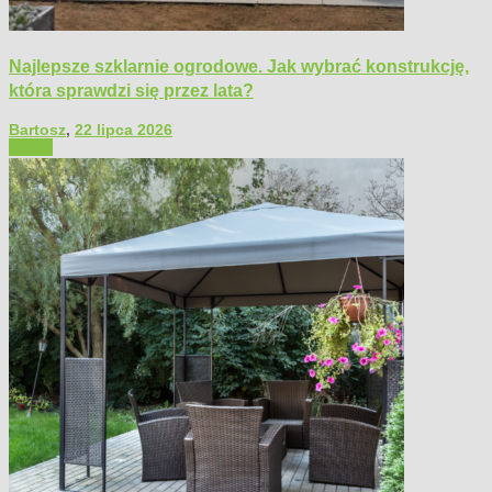
Najlepsze szklarnie ogrodowe. Jak wybrać konstrukcję,
która sprawdzi się przez lata?
Bartosz
,
22 lipca 2026
Ogród