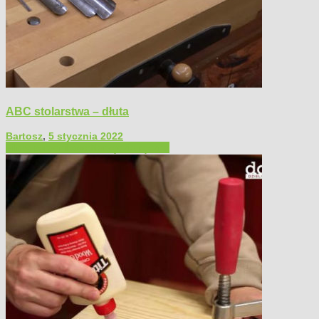
ABC stolarstwa – dłuta
Bartosz
,
5 stycznia 2022
Filmy poradnikowe
Narzędzia ręczne