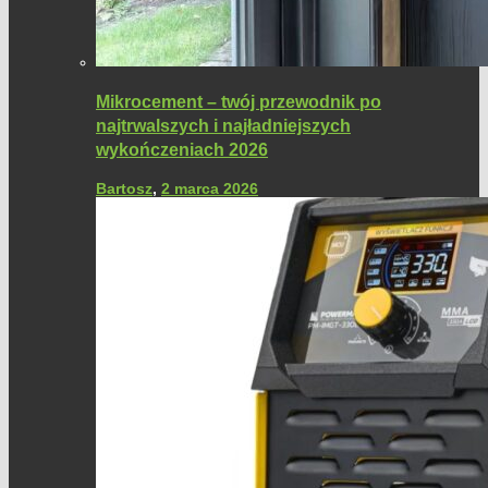
Mikrocement – twój przewodnik po
najtrwalszych i najładniejszych
wykończeniach 2026
Bartosz
,
2 marca 2026