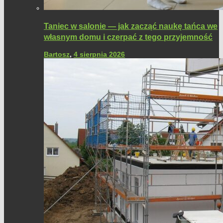
Taniec w salonie — jak zacząć naukę tańca we
własnym domu i czerpać z tego przyjemność
Bartosz
,
4 sierpnia 2026