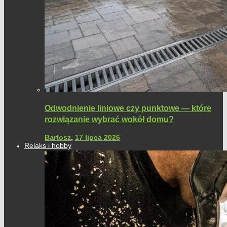
Odwodnienie liniowe czy punktowe — które
rozwiązanie wybrać wokół domu?
Bartosz
,
17 lipca 2026
Relaks i hobby