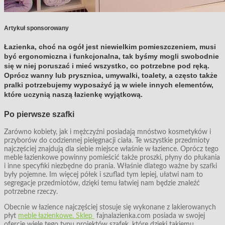
Artykuł sponsorowany
Łazienka, choć na ogół jest niewielkim pomieszczeniem, musi
być ergonomiczna i funkcjonalna, tak byśmy mogli swobodnie
się w niej poruszać i mieć wszystko, co potrzebne pod ręką.
Oprócz wanny lub prysznica, umywalki, toalety, a często także
pralki potrzebujemy wyposażyć ją w wiele innych elementów,
które uczynią naszą łazienkę wyjątkową.
Po pierwsze szafki
Zarówno kobiety, jak i mężczyźni posiadają mnóstwo kosmetyków i
przyborów do codziennej pielęgnacji ciała. Te wszystkie przedmioty
najczęściej znajdują dla siebie miejsce właśnie w łazience. Oprócz tego
meble łazienkowe powinny pomieścić także proszki, płyny do płukania
i inne specyfiki niezbędne do prania. Właśnie dlatego ważne by szafki
były pojemne. Im więcej półek i szuflad tym lepiej, ułatwi nam to
segregacje przedmiotów, dzięki temu łatwiej nam będzie znaleźć
potrzebne rzeczy.
Obecnie w łazience najczęściej stosuje się wykonane z lakierowanych
płyt
meble łazienkowe. Sklep
fajnalazienka.com posiada w swojej
ofercie wiele tego typu projektów szafek, które dzięki takiemu