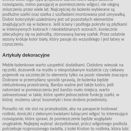
rozwiązaniu, mimo panującej w pomieszczeniu wilgoci, nie ulegną
zniszczeniu przez wiele lat. Najczęściej do łazienki wybierane są
podłużne szafki oraz szafka z szufladami montowana pod umywalką.
Dobór kolorystyki uzależniony jest od pozostałych elementów
znajdujących się w łazience. Jeśli ściany i podłoga pokryte są płytkami
w intensywnych kolorach i nieokiełznanych wzorach, koniecznie
zdecydujmy się na jednolitą, stonowaną barwę szafek. Przez ostatnie
sezony króluje kolor biały, który pasuje do wszystkiego i jest łatwy w
czyszczeniu.
Artykuły dekoracyjne
Meble łazienkowe warto uzupełnić dodatkami. Ozdobny wieszak na
ręczniki, dozownik na mydło o niespotykanym kształcie czy ciekawy
pojemnik na szczoteczki to elementy tylko na pozór niewiele znaczące.
Dobrane w przemyślany sposób sprawią, że łazienka będzie
nietuzinkową przestrzenią. Bardzo ważne jest także lustro, jeśli
natomiast w pomieszczeniu jest bardzo mało miejsca, warto
zainwestować w takie, które spełni jednocześnie funkcję szafki, w
której możemy ukryć kosmetyki i inne drobne przedmioty.
Ponadto nic nie stoi na przeszkodzie, aby na parapecie hodować
roślinki, doniczki z zielonymi kwiatami lubiącymi wilgoć to interesujące
rozwiązanie, które sprawi, że pomieszczenie będzie wyglądało
oryginalnie. Najlepiej wybrać skrzydłokwiat, prócz wilgotnego podłoża
potrzebuje rozproszonego światła, z kolei Kroton to roślinka, która lubi