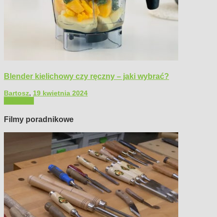
Blender kielichowy czy ręczny – jaki wybrać?
Bartosz
,
19 kwietnia 2024
Polecamy
Filmy poradnikowe