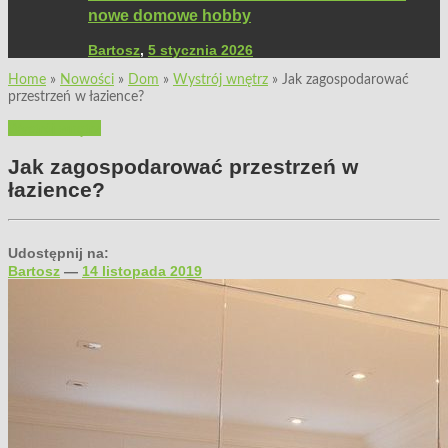
nowe domowe hobby
Bartosz
,
5 stycznia 2026
Home
»
Nowości
»
Dom
»
Wystrój wnętrz
»
Jak zagospodarować
przestrzeń w łazience?
Wystrój wnętrz
Jak zagospodarować przestrzeń w
łazience?
Udostępnij na:
Bartosz
—
14 listopada 2019