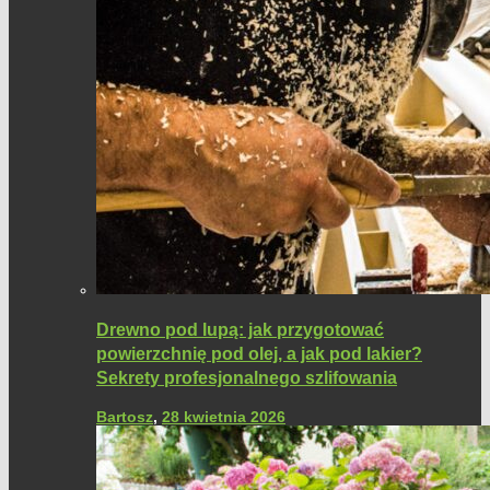
Drewno pod lupą: jak przygotować
powierzchnię pod olej, a jak pod lakier?
Sekrety profesjonalnego szlifowania
Bartosz
,
28 kwietnia 2026