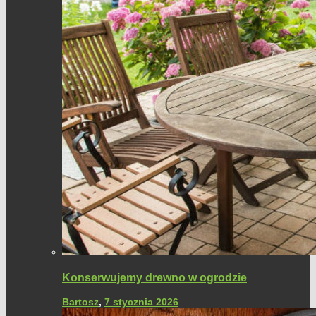
Konserwujemy drewno w ogrodzie
Bartosz
,
7 stycznia 2026