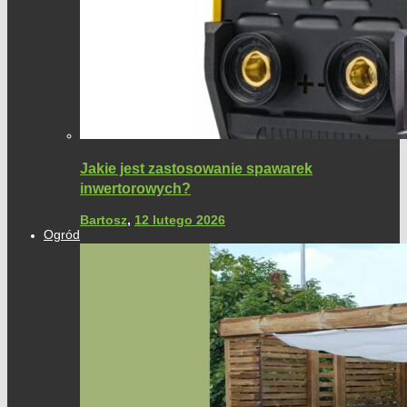
Jakie jest zastosowanie spawarek
inwertorowych?
Bartosz
,
12 lutego 2026
Ogród