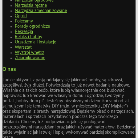
Narzędzia ogrodowe
Narzędzia ręczne
Narzędzia zmechanizowane
Ogród
Polecamy
Porady ogrodnicze
Rekreacja
Relaks i hobby
Urządzenia i instalacje
Warsztat
Wystrój wnętrz
Zbiorniki wodne
O nas
Ludzie aktywni, z pasją oddający się jakiemuś hobby, są zdrowsi,
szczęśliwsi, żyją dłużej. Potwierdzają to już nawet badania naukowe.
Właśnie dla takich osób, które lubią własnoręcznie coś budować,
naprawiać lub kreować we własnym domu i ogrodzie, tworzymy
portal „hobby dom.pl”. Jesteśmy niezależnymi dziennikarzami od lat
zajmującymi się tematyką DIY (m.in. w miesięczniku „DIY Majster”)
oraz ekspertami z branży narzędziowej. Będziemy pisać o narzędziach,
materiałach i sprzętach przydatnych podczas tego twórczego
działania. Chcemy też podpowiadać jak się posługiwać
poszczególnymi narzędziami oraz jakich używać materiałów. Będziemy
także wyjaśniać jak łatwiej i lepiej wykonywać bardziej skomplikowane
prace...