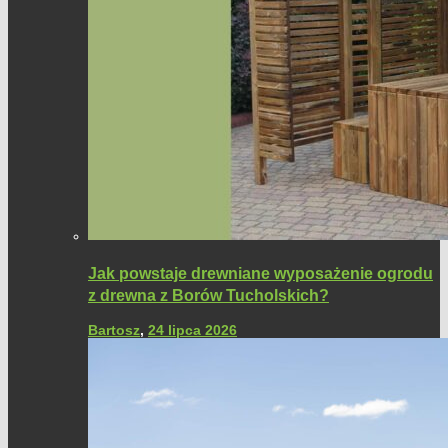
Jak powstaje drewniane wyposażenie ogrodu
z drewna z Borów Tucholskich?
Bartosz
,
24 lipca 2026