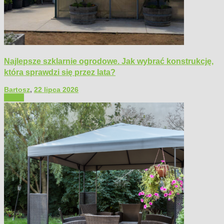
Najlepsze szklarnie ogrodowe. Jak wybrać konstrukcję,
która sprawdzi się przez lata?
Bartosz
,
22 lipca 2026
Ogród