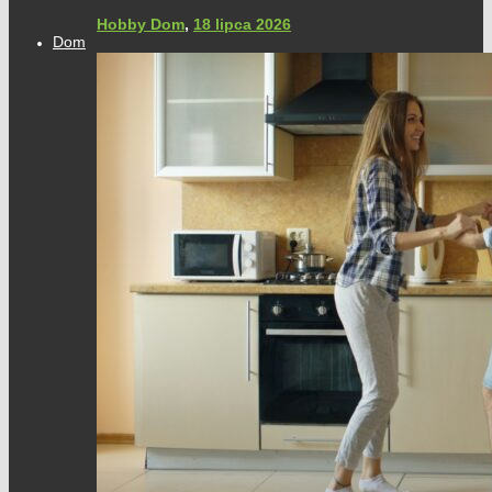
Hobby Dom
,
18 lipca 2026
Dom