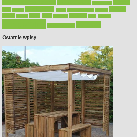
narzędzia ogrodowe
Ogród
narzędzia ręczne
ogrzewanie
oświetlenie
porady
okna
pilarki
podłogi
osprzęt
pilarki łańcuchowe
płytki
sypialnia
rolety
salon
remont
snycerka
taras
traktorki
urządzamy
łazienka
wystrój wnętrz
Ostatnie wpisy