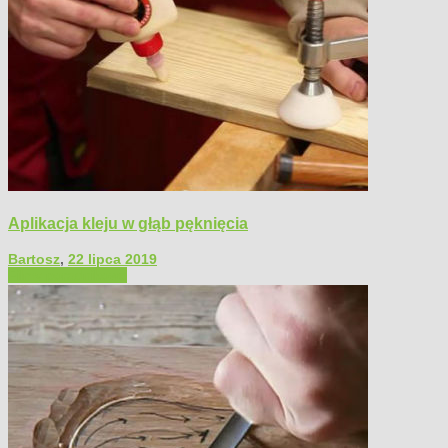
Aplikacja kleju w głąb pęknięcia
Bartosz
,
22 lipca 2019
Filmy poradnikowe