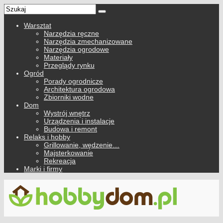
Warsztat
Narzędzia ręczne
Narzędzia zmechanizowane
Narzędzia ogrodowe
Materiały
Przeglądy rynku
Ogród
Porady ogrodnicze
Architektura ogrodowa
Zbiorniki wodne
Dom
Wystrój wnętrz
Urządzenia i instalacje
Budowa i remont
Relaks i hobby
Grillowanie, wędzenie…
Majsterkowanie
Rekreacja
Marki i firmy