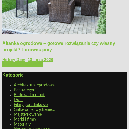
Altanka ogrodowa – gotowe rozwiązanie czy własny
projekt? Porównujemy
Hobby Dom
,
18 lipca 2026
Architektura ogrodowa
Kategorie
Architektura ogrodowa
Bez kategorii
Budowa i remont
Dom
Filmy poradnikowe
Grillowanie, wędzenie…
Majsterkowanie
Marki i firmy
Materiały