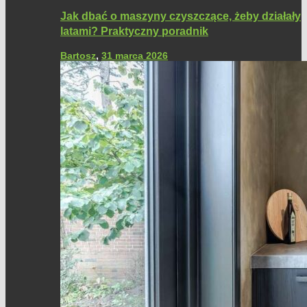
Jak dbać o maszyny czyszczące, żeby działały
latami? Praktyczny poradnik
Bartosz
,
31 marca 2026