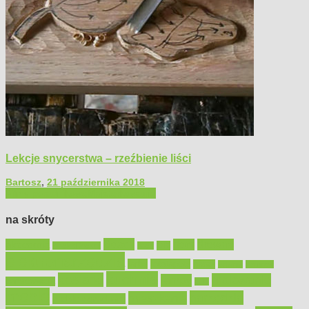
Lekcje snycerstwa – rzeźbienie liści
Bartosz
,
21 października 2018
Filmy poradnikowe
Majsterkowanie
na skróty
Bosch
akcesoria
dom
drewno
DIY
Black&Decker
dach
elektronarzędzia
farby
fototapety
garaż
jadalnia
kominek
kuchnia
kosiarki
malowanie
lampy
konserwacja
LED
meble
narzędzia
mieszkanie
meble ogrodowe