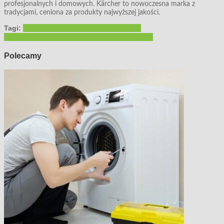
profesjonalnych i domowych. Kärcher to nowoczesna marka z
tradycjami, ceniona za produkty najwyższej jakości.
Tagi:
myjki wysokociśnieniowe
nawadnianie
ogrodu
odkurzacze
odśnieżarki
pompy
zamiatarki
Polecamy