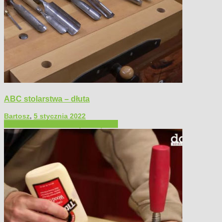
ABC stolarstwa – dłuta
Bartosz
,
5 stycznia 2022
Filmy poradnikowe
Narzędzia ręczne