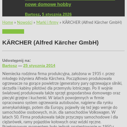
nowe domowe hobby
Bartosz
,
5 stycznia 2026
Home
»
Nowości
»
Marki i firmy
»
KÄRCHER (Alfred Kärcher GmbH)
Marki i firmy
KÄRCHER (Alfred Kärcher GmbH)
Udostępnij na:
Bartosz
—
25 stycznia 2014
Niemiecka rodzinna firma produkcyjna, założona w 1935 r. przez
młodego inżyniera Alfreda Kärchera. Początkowo produkowała
ogrzewacze na gorące powietrze (generatory pary ogrzewające silniki,
skrzydła i kabiny pilotów) dla przemysłu lotniczego. Po II wojnie
światowej produkowała także sprzęt gospodarstwa domowego oraz
piecyki grzejne i kuchenki. W latach powojennych w firmie
opracowano system ogrzewania autobusów, najpierw dla rynku
amerykańskiego, potem dla Europy, pojawiły się też jego wersje do
samochodów osobowych, m.in. dla samochodów Volkswagen. W
latach 50. Firma produkowała także przyczepy samochodowe i dla
ciężarówek, ramy pojazdów kołowych oraz wózki ręczne.
Przełomowym momentem było jednak opatentowanie w 1950 r.