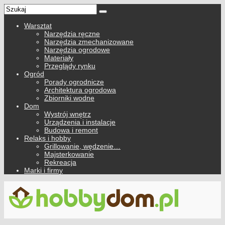
Warsztat
Narzędzia ręczne
Narzędzia zmechanizowane
Narzędzia ogrodowe
Materiały
Przeglądy rynku
Ogród
Porady ogrodnicze
Architektura ogrodowa
Zbiorniki wodne
Dom
Wystrój wnętrz
Urządzenia i instalacje
Budowa i remont
Relaks i hobby
Grillowanie, wędzenie…
Majsterkowanie
Rekreacja
Marki i firmy