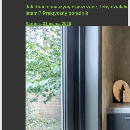
Jak dbać o maszyny czyszczące, żeby działały
latami? Praktyczny poradnik
Bartosz
,
31 marca 2026