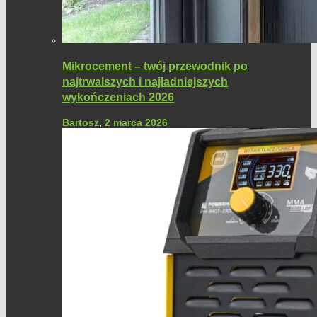
Mikrocement – twój przewodnik po
najtrwalszych i najładniejszych
wykończeniach 2026
Bartosz
,
2 marca 2026