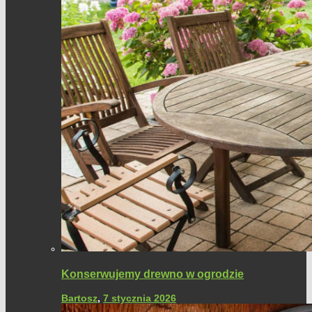
Konserwujemy drewno w ogrodzie
Bartosz
,
7 stycznia 2026