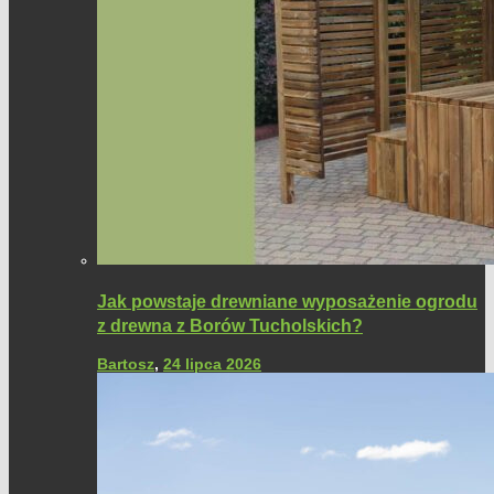
Jak powstaje drewniane wyposażenie ogrodu
z drewna z Borów Tucholskich?
Bartosz
,
24 lipca 2026