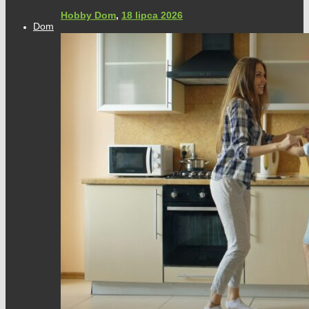
Hobby Dom
,
18 lipca 2026
Dom