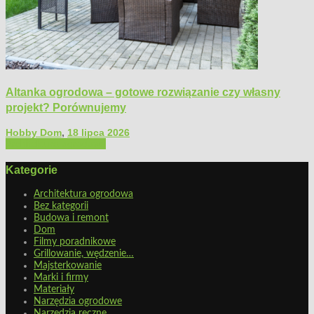
Altanka ogrodowa – gotowe rozwiązanie czy własny
projekt? Porównujemy
Hobby Dom
,
18 lipca 2026
Architektura ogrodowa
Kategorie
Architektura ogrodowa
Bez kategorii
Budowa i remont
Dom
Filmy poradnikowe
Grillowanie, wędzenie…
Majsterkowanie
Marki i firmy
Materiały
Narzędzia ogrodowe
Narzędzia ręczne