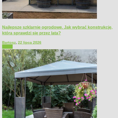
Najlepsze szklarnie ogrodowe. Jak wybrać konstrukcję,
która sprawdzi się przez lata?
Bartosz
,
22 lipca 2026
Ogród