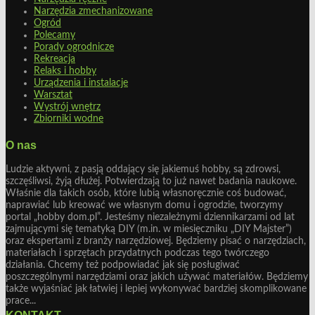
Narzędzia zmechanizowane
Ogród
Polecamy
Porady ogrodnicze
Rekreacja
Relaks i hobby
Urządzenia i instalacje
Warsztat
Wystrój wnętrz
Zbiorniki wodne
O nas
Ludzie aktywni, z pasją oddający się jakiemuś hobby, są zdrowsi,
szczęśliwsi, żyją dłużej. Potwierdzają to już nawet badania naukowe.
Właśnie dla takich osób, które lubią własnoręcznie coś budować,
naprawiać lub kreować we własnym domu i ogrodzie, tworzymy
portal „hobby dom.pl”. Jesteśmy niezależnymi dziennikarzami od lat
zajmującymi się tematyką DIY (m.in. w miesięczniku „DIY Majster”)
oraz ekspertami z branży narzędziowej. Będziemy pisać o narzędziach,
materiałach i sprzętach przydatnych podczas tego twórczego
działania. Chcemy też podpowiadać jak się posługiwać
poszczególnymi narzędziami oraz jakich używać materiałów. Będziemy
także wyjaśniać jak łatwiej i lepiej wykonywać bardziej skomplikowane
prace...