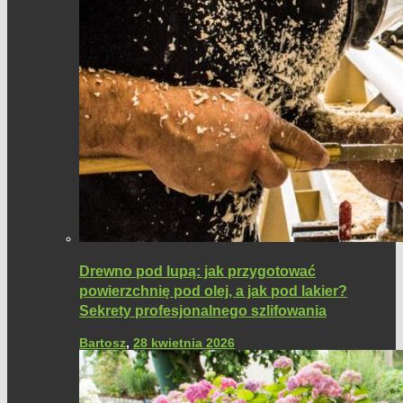
Drewno pod lupą: jak przygotować
powierzchnię pod olej, a jak pod lakier?
Sekrety profesjonalnego szlifowania
Bartosz
,
28 kwietnia 2026