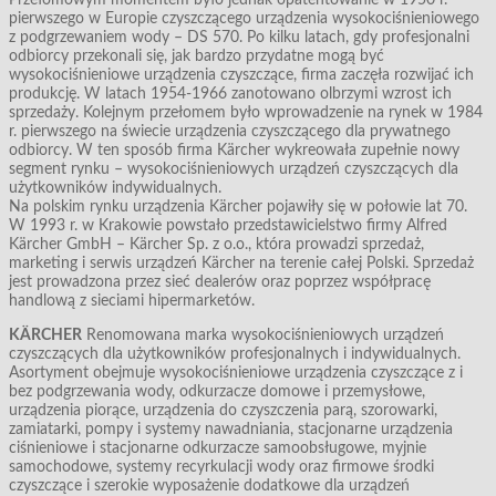
pierwszego w Europie czyszczącego urządzenia wysokociśnieniowego
z podgrzewaniem wody – DS 570. Po kilku latach, gdy profesjonalni
odbiorcy przekonali się, jak bardzo przydatne mogą być
wysokociśnieniowe urządzenia czyszczące, firma zaczęła rozwijać ich
produkcję. W latach 1954-1966 zanotowano olbrzymi wzrost ich
sprzedaży. Kolejnym przełomem było wprowadzenie na rynek w 1984
r. pierwszego na świecie urządzenia czyszczącego dla prywatnego
odbiorcy. W ten sposób firma Kärcher wykreowała zupełnie nowy
segment rynku – wysokociśnieniowych urządzeń czyszczących dla
użytkowników indywidualnych.
Na polskim rynku urządzenia Kärcher pojawiły się w połowie lat 70.
W 1993 r. w Krakowie powstało przedstawicielstwo firmy Alfred
Kärcher GmbH – Kärcher Sp. z o.o., która prowadzi sprzedaż,
marketing i serwis urządzeń Kärcher na terenie całej Polski. Sprzedaż
jest prowadzona przez sieć dealerów oraz poprzez współpracę
handlową z sieciami hipermarketów.
KÄRCHER
Renomowana marka wysokociśnieniowych urządzeń
czyszczących dla użytkowników profesjonalnych i indywidualnych.
Asortyment obejmuje wysokociśnieniowe urządzenia czyszczące z i
bez podgrzewania wody, odkurzacze domowe i przemysłowe,
urządzenia piorące, urządzenia do czyszczenia parą, szorowarki,
zamiatarki, pompy i systemy nawadniania, stacjonarne urządzenia
ciśnieniowe i stacjonarne odkurzacze samoobsługowe, myjnie
samochodowe, systemy recyrkulacji wody oraz firmowe środki
czyszczące i szerokie wyposażenie dodatkowe dla urządzeń