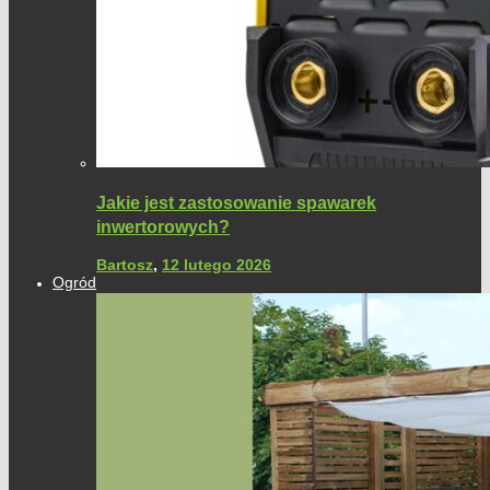
Jakie jest zastosowanie spawarek
inwertorowych?
Bartosz
,
12 lutego 2026
Ogród