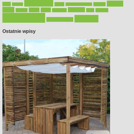
oświetlenie
porady
okna
pilarki
podłogi
osprzęt
pilarki łańcuchowe
płytki
sypialnia
rolety
salon
remont
snycerka
taras
traktorki
urządzamy
łazienka
wystrój wnętrz
Ostatnie wpisy