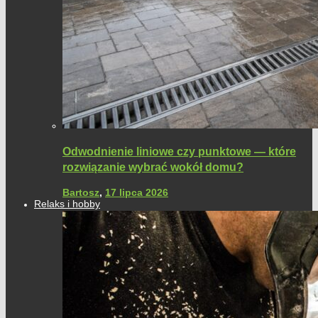
Odwodnienie liniowe czy punktowe — które
rozwiązanie wybrać wokół domu?
Bartosz
,
17 lipca 2026
Relaks i hobby