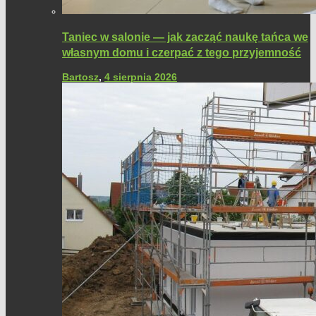
Taniec w salonie — jak zacząć naukę tańca we
własnym domu i czerpać z tego przyjemność
Bartosz
,
4 sierpnia 2026