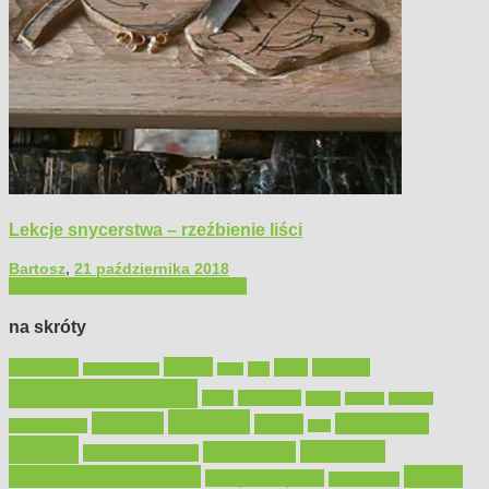
Lekcje snycerstwa – rzeźbienie liści
Bartosz
,
21 października 2018
Filmy poradnikowe
Majsterkowanie
na skróty
Bosch
akcesoria
dom
drewno
DIY
Black&Decker
dach
elektronarzędzia
farby
fototapety
garaż
jadalnia
kominek
kuchnia
kosiarki
malowanie
lampy
konserwacja
LED
meble
narzędzia
mieszkanie
meble ogrodowe
narzędzia ogrodowe
Ogród
narzędzia ręczne
ogrzewanie