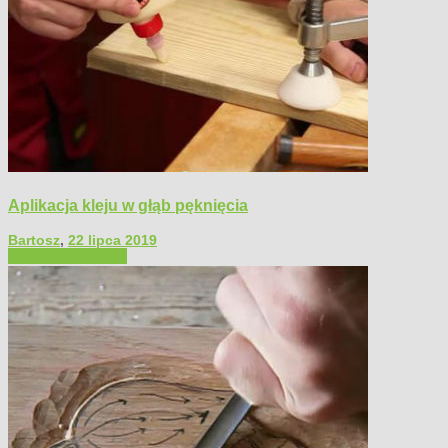
Aplikacja kleju w głąb pęknięcia
Bartosz
,
22 lipca 2019
Filmy poradnikowe