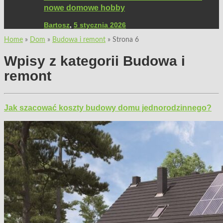
nowe domowe hobby
Bartosz
,
5 stycznia 2026
Home
»
Dom
»
Budowa i remont
»
Strona 6
Wpisy z kategorii
Budowa i
remont
Jak szacować koszty budowy domu jednorodzinnego?