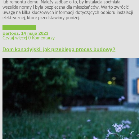
lub remontu domu. Należy zadbać o to, by instalacja spełniała
wszelkie normy i była bezpieczna dla mieszkańców. Warto zwrócić
uwagę na kilka kluczowych informacji dotyczących odbioru instalacji
elektrycznej, które przedstawimy poniżej.
Budowa i remont
Bartosz
,
14 maja 2023
Czytaj więcej
0 Komentarzy
Dom kanadyjski- jak przebiega proces budowy?