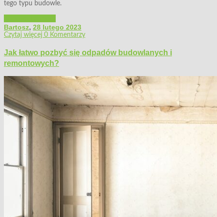
tego typu budowle.
Budowa i remont
Bartosz
,
28 lutego 2023
Czytaj więcej
0 Komentarzy
Jak łatwo pozbyć się odpadów budowlanych i
remontowych?