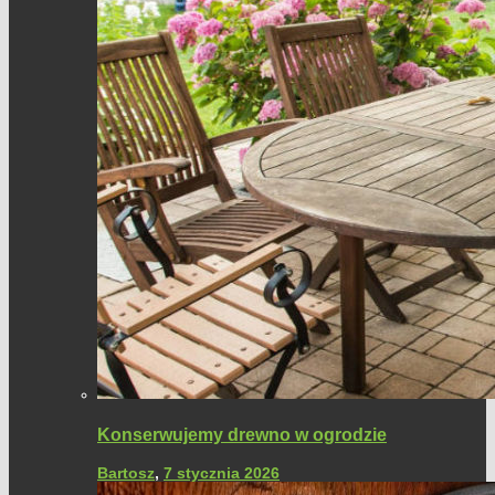
Konserwujemy drewno w ogrodzie
Bartosz
,
7 stycznia 2026