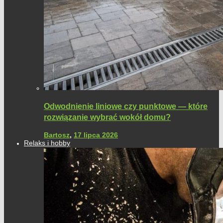
Odwodnienie liniowe czy punktowe — które
rozwiązanie wybrać wokół domu?
Bartosz
,
17 lipca 2026
Relaks i hobby