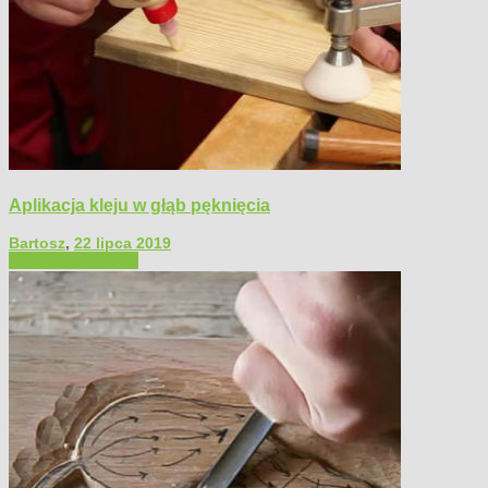
Aplikacja kleju w głąb pęknięcia
Bartosz
,
22 lipca 2019
Filmy poradnikowe