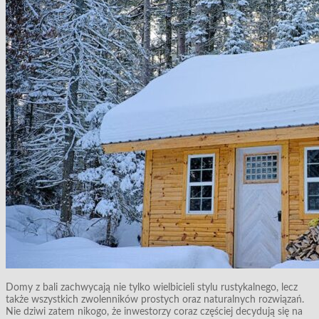
Domy z bali zachwycają nie tylko wielbicieli stylu rustykalnego, lecz
także wszystkich zwolenników prostych oraz naturalnych rozwiązań.
Nie dziwi zatem nikogo, że inwestorzy coraz częściej decydują się na