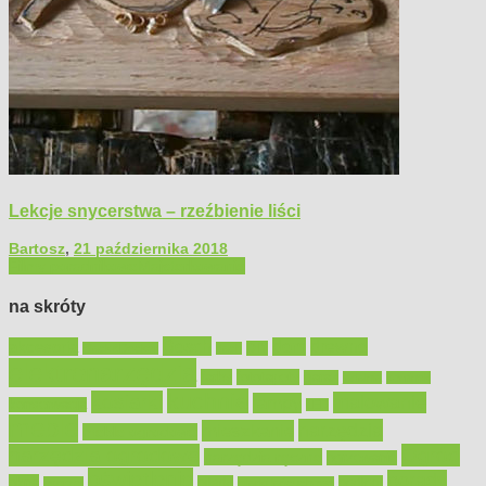
Lekcje snycerstwa – rzeźbienie liści
Bartosz
,
21 października 2018
Filmy poradnikowe
Majsterkowanie
na skróty
Bosch
akcesoria
dom
drewno
DIY
Black&Decker
dach
elektronarzędzia
farby
fototapety
garaż
jadalnia
kominek
kuchnia
kosiarki
malowanie
lampy
konserwacja
LED
meble
narzędzia
mieszkanie
meble ogrodowe
narzędzia ogrodowe
Ogród
narzędzia ręczne
ogrzewanie
oświetlenie
porady
okna
pilarki
podłogi
osprzęt
pilarki łańcuchowe