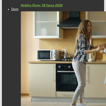
Hobby Dom
,
18 lipca 2026
Dom