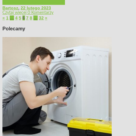
Budowa i remont
Majsterkowanie
Bartosz
,
22 lutego 2023
Czytaj więcej
0 Komentarzy
«
1
…
4
5
6
7
8
…
32
»
Polecamy