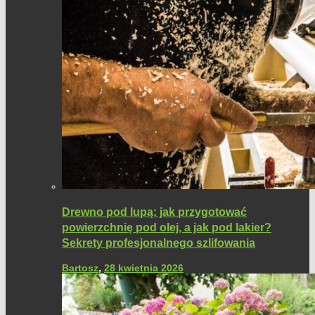
Drewno pod lupą: jak przygotować
powierzchnię pod olej, a jak pod lakier?
Sekrety profesjonalnego szlifowania
Bartosz
,
28 kwietnia 2026