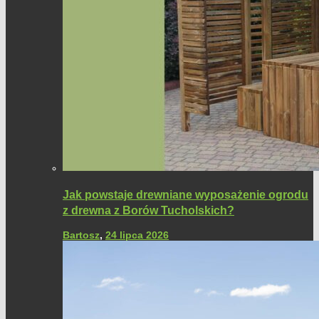
Jak powstaje drewniane wyposażenie ogrodu
z drewna z Borów Tucholskich?
Bartosz
,
24 lipca 2026