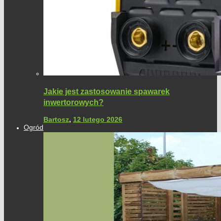
Jakie jest zastosowanie spawarek
inwertorowych?
Bartosz
,
12 lutego 2026
Ogród