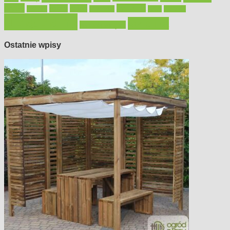
płytki
sypialnia
rolety
salon
remont
snycerka
taras
traktorki
urządzamy
łazienka
wystrój wnętrz
Ostatnie wpisy