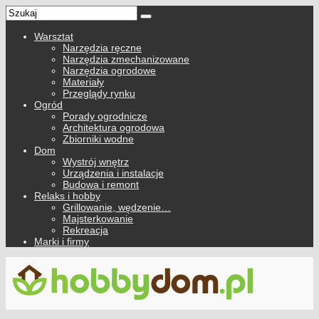
Warsztat
Narzędzia ręczne
Narzędzia zmechanizowane
Narzędzia ogrodowe
Materiały
Przeglądy rynku
Ogród
Porady ogrodnicze
Architektura ogrodowa
Zbiorniki wodne
Dom
Wystrój wnętrz
Urządzenia i instalacje
Budowa i remont
Relaks i hobby
Grillowanie, wędzenie…
Majsterkowanie
Rekreacja
Marki i firmy