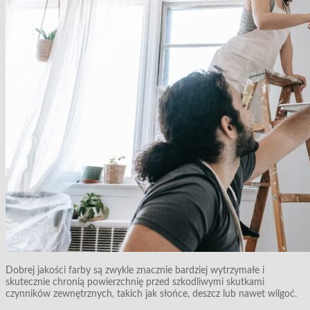
Dobrej jakości farby są zwykle znacznie bardziej wytrzymałe i
skutecznie chronią powierzchnię przed szkodliwymi skutkami
czynników zewnętrznych, takich jak słońce, deszcz lub nawet wilgoć.