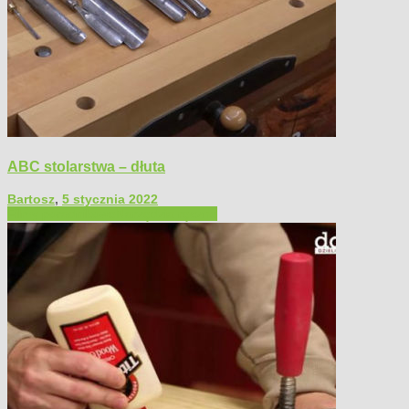
ABC stolarstwa – dłuta
Bartosz
,
5 stycznia 2022
Filmy poradnikowe
Narzędzia ręczne