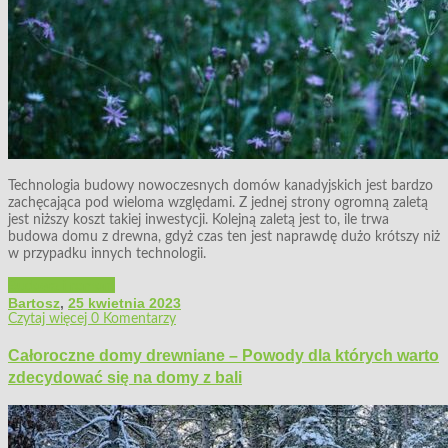
Technologia budowy nowoczesnych domów kanadyjskich jest bardzo
zachęcająca pod wieloma względami. Z jednej strony ogromną zaletą
jest niższy koszt takiej inwestycji. Kolejną zaletą jest to, ile trwa
budowa domu z drewna, gdyż czas ten jest naprawdę dużo krótszy niż
w przypadku innych technologii.
Budowa i remont
Bartosz
,
25 kwietnia 2023
Czytaj więcej
0 Komentarzy
Całoroczne domy drewniane – Powody dla których warto
zdecydować się na domy z bali