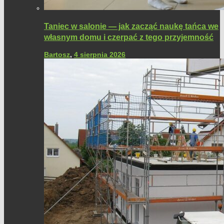
Taniec w salonie — jak zacząć naukę tańca we
własnym domu i czerpać z tego przyjemność
Bartosz
,
4 sierpnia 2026