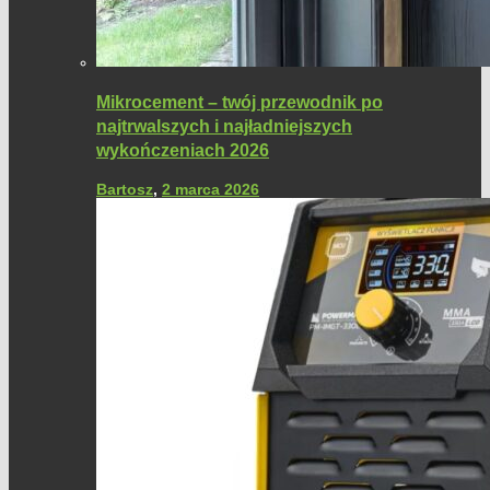
Mikrocement – twój przewodnik po
najtrwalszych i najładniejszych
wykończeniach 2026
Bartosz
,
2 marca 2026