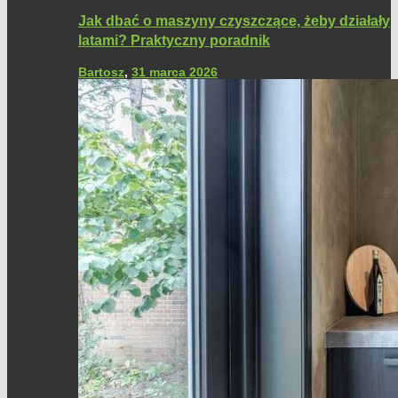
Jak dbać o maszyny czyszczące, żeby działały
latami? Praktyczny poradnik
Bartosz
,
31 marca 2026