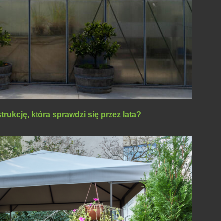
rukcję, która sprawdzi się przez lata?