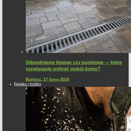
Odwodnienie liniowe czy punktowe — które
rozwiązanie wybrać wokół domu?
Bartosz
,
17 lipca 2026
Relaks i hobby