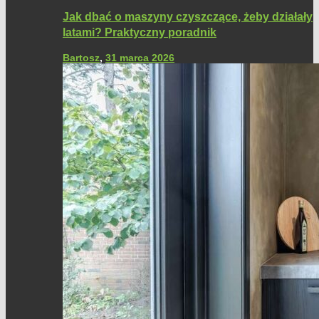
Jak dbać o maszyny czyszczące, żeby działały
latami? Praktyczny poradnik
Bartosz
,
31 marca 2026