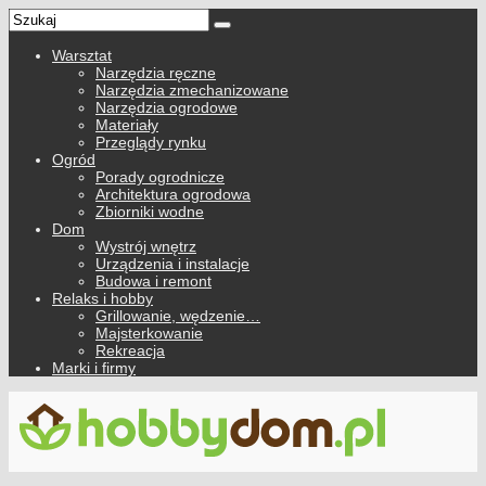
Warsztat
Narzędzia ręczne
Narzędzia zmechanizowane
Narzędzia ogrodowe
Materiały
Przeglądy rynku
Ogród
Porady ogrodnicze
Architektura ogrodowa
Zbiorniki wodne
Dom
Wystrój wnętrz
Urządzenia i instalacje
Budowa i remont
Relaks i hobby
Grillowanie, wędzenie…
Majsterkowanie
Rekreacja
Marki i firmy