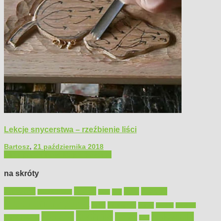
Lekcje snycerstwa – rzeźbienie liści
Bartosz
,
21 października 2018
Filmy poradnikowe
Majsterkowanie
na skróty
Bosch
akcesoria
dom
drewno
DIY
Black&Decker
dach
elektronarzędzia
farby
fototapety
garaż
jadalnia
kominek
kuchnia
kosiarki
malowanie
lampy
konserwacja
LED