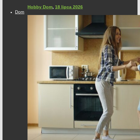
Hobby Dom
,
18 lipca 2026
Dom