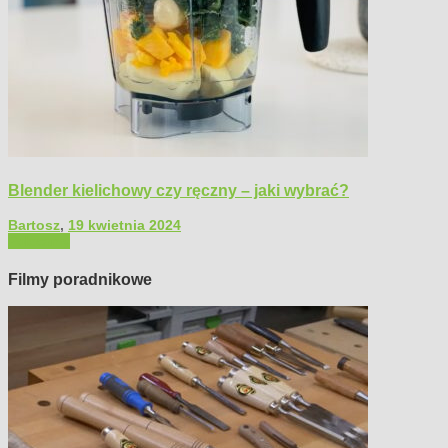
Blender kielichowy czy ręczny – jaki wybrać?
Bartosz
,
19 kwietnia 2024
Polecamy
Filmy poradnikowe