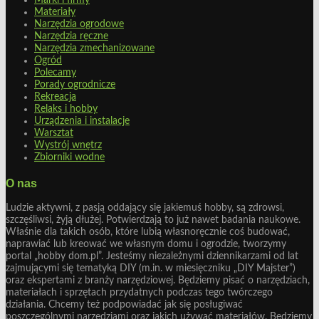
Materiały
Narzędzia ogrodowe
Narzędzia ręczne
Narzędzia zmechanizowane
Ogród
Polecamy
Porady ogrodnicze
Rekreacja
Relaks i hobby
Urządzenia i instalacje
Warsztat
Wystrój wnętrz
Zbiorniki wodne
O nas
Ludzie aktywni, z pasją oddający się jakiemuś hobby, są zdrowsi,
szczęśliwsi, żyją dłużej. Potwierdzają to już nawet badania naukowe.
Właśnie dla takich osób, które lubią własnoręcznie coś budować,
naprawiać lub kreować we własnym domu i ogrodzie, tworzymy
portal „hobby dom.pl”. Jesteśmy niezależnymi dziennikarzami od lat
zajmującymi się tematyką DIY (m.in. w miesięczniku „DIY Majster”)
oraz ekspertami z branży narzędziowej. Będziemy pisać o narzędziach,
materiałach i sprzętach przydatnych podczas tego twórczego
działania. Chcemy też podpowiadać jak się posługiwać
poszczególnymi narzędziami oraz jakich używać materiałów. Będziemy