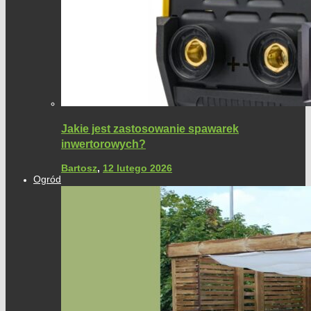
Jakie jest zastosowanie spawarek
inwertorowych?
Bartosz
,
12 lutego 2026
Ogród