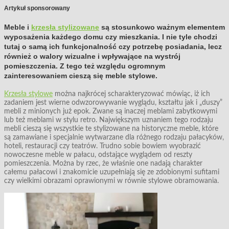
Artykuł sponsorowany
Meble i
krzesła stylizowane
są stosunkowo ważnym elementem
wyposażenia każdego domu czy mieszkania. I nie tyle chodzi
tutaj o samą ich funkcjonalność czy potrzebę posiadania, lecz
również o walory wizualne i wpływające na wystrój
pomieszczenia. Z tego też względu ogromnym
zainteresowaniem cieszą się meble stylowe.
Krzesła stylowe
można najkrócej scharakteryzować mówiąc, iż ich
zadaniem jest wierne odwzorowywanie wyglądu, kształtu jak i „duszy”
mebli z minionych już epok. Zwane są inaczej meblami zabytkowymi
lub też meblami w stylu retro. Największym uznaniem tego rodzaju
mebli cieszą się wszystkie te stylizowane na historyczne meble, które
są zamawiane i specjalnie wytwarzane dla różnego rodzaju pałacyków,
hoteli, restauracji czy teatrów. Trudno sobie bowiem wyobrazić
nowoczesne meble w pałacu, odstające wyglądem od reszty
pomieszczenia. Można by rzec, że właśnie one nadają charakter
całemu pałacowi i znakomicie uzupełniają się ze zdobionymi sufitami
czy wielkimi obrazami oprawionymi w równie stylowe obramowania.