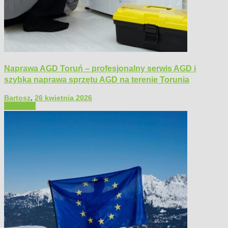
Naprawa AGD Toruń – profesjonalny serwis AGD i
szybka naprawa sprzętu AGD na terenie Torunia
Bartosz
,
26 kwietnia 2026
Polecamy