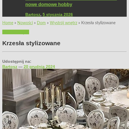
nowe domowe hobby
Bartosz
,
5 stycznia 2026
Home
»
Nowości
»
Dom
»
Wystrój wnętrz
»
Krzesła stylizowane
Wystrój wnętrz
Krzesła stylizowane
Udostępnij na:
Bartosz
—
20 grudnia 2024