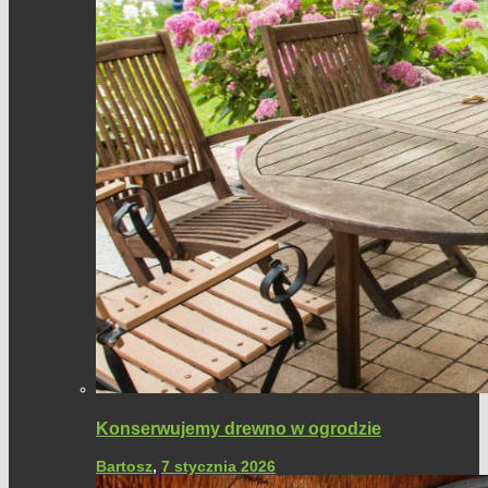
Konserwujemy drewno w ogrodzie
Bartosz
,
7 stycznia 2026