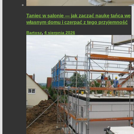
Taniec w salonie — jak zacząć naukę tańca we
własnym domu i czerpać z tego przyjemność
Bartosz
,
4 sierpnia 2026