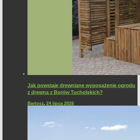
Jak powstaje drewniane wyposażenie ogrodu
z drewna z Borów Tucholskich?
Bartosz
,
24 lipca 2026