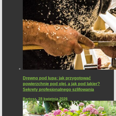
Drewno pod lupą: jak przygotować
powierzchnię pod olej, a jak pod lakier?
Sekrety profesjonalnego szlifowania
Bartosz
,
28 kwietnia 2026