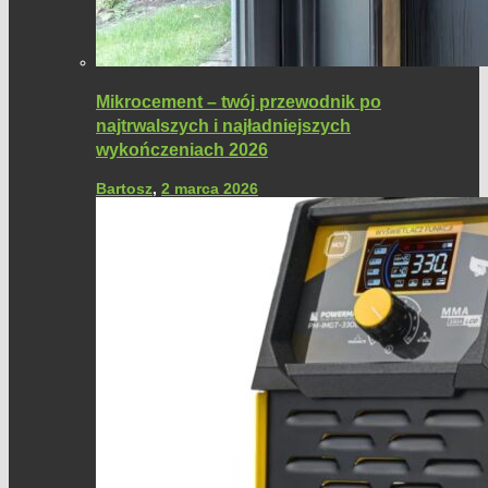
Mikrocement – twój przewodnik po
najtrwalszych i najładniejszych
wykończeniach 2026
Bartosz
,
2 marca 2026