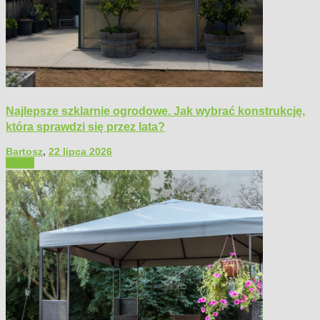
Najlepsze szklarnie ogrodowe. Jak wybrać konstrukcję,
która sprawdzi się przez lata?
Bartosz
,
22 lipca 2026
Ogród