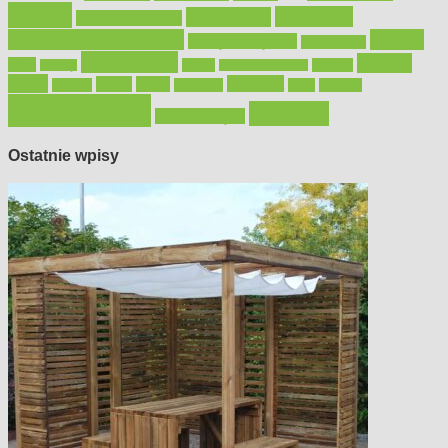
meble
narzędzia
mieszkanie
meble ogrodowe
narzędzia ogrodowe
Ogród
narzędzia ręczne
ogrzewanie
oświetlenie
porady
okna
pilarki
podłogi
osprzęt
pilarki łańcuchowe
płytki
sypialnia
rolety
salon
remont
snycerka
taras
traktorki
urządzamy
łazienka
wystrój wnętrz
Ostatnie wpisy