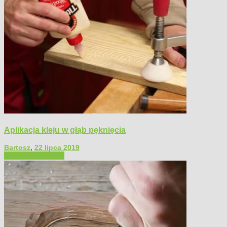
Aplikacja kleju w głąb pęknięcia
Bartosz
,
22 lipca 2019
Filmy poradnikowe