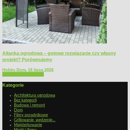
Altanka ogrodowa – gotowe rozwiązanie czy własny
projekt? Porównujemy
Hobby Dom
,
18 lipca 2026
Architektura ogrodowa
Kategorie
Architektura ogrodowa
Bez kategorii
Budowa i remont
Dom
Filmy poradnikowe
Grillowanie, wędzenie…
Majsterkowanie
Marki i firmy