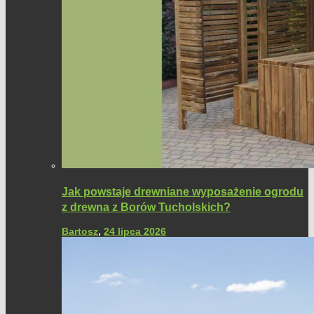
Jak powstaje drewniane wyposażenie ogrodu
z drewna z Borów Tucholskich?
Bartosz
,
24 lipca 2026