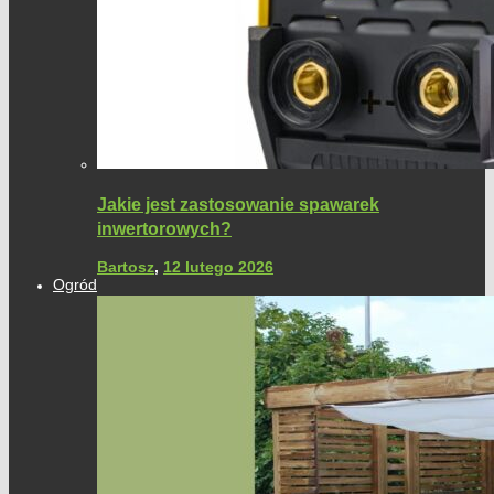
Jakie jest zastosowanie spawarek
inwertorowych?
Bartosz
,
12 lutego 2026
Ogród