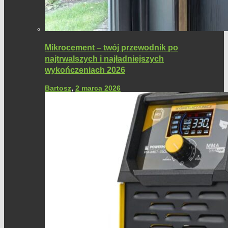
Mikrocement – twój przewodnik po
najtrwalszych i najładniejszych
wykończeniach 2026
Bartosz
,
2 marca 2026