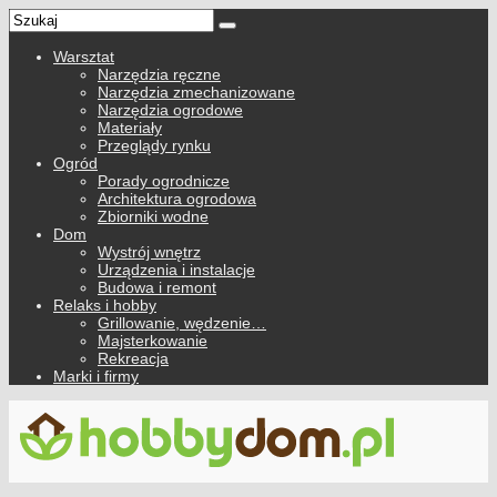
Warsztat
Narzędzia ręczne
Narzędzia zmechanizowane
Narzędzia ogrodowe
Materiały
Przeglądy rynku
Ogród
Porady ogrodnicze
Architektura ogrodowa
Zbiorniki wodne
Dom
Wystrój wnętrz
Urządzenia i instalacje
Budowa i remont
Relaks i hobby
Grillowanie, wędzenie…
Majsterkowanie
Rekreacja
Marki i firmy