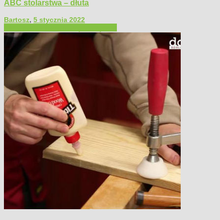
ABC stolarstwa – dłuta
Bartosz
,
5 stycznia 2022
Filmy poradnikowe
Narzędzia ręczne