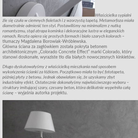
Właścicielka sypialni
źle się czuła w ciemnych fioletach i z wzorzystą tapetą. Metamorfoza miała
diametralnie odmienić ten styl. Postawiliśmy na minimalizm z nutką
romantyzmu, stąd atrapa kominka i dekoracyjne lustra w eleganckich
ramach. Reszta opiera się prostych formach i biało szarych kolorach
–
tłumaczy Magdalena Borowiak-Wróblewska.
Główna ściana za zagłówkiem została pokryta betonem
architektonicznym „Colorado Concrete Effect” marki Colorado, który
stanowi doskonałe, wyraziste tło dla białych nowoczesnych kinkietów.
Długo dyskutowałyśmy z właścicielką mieszkania nad sposobem
wykończenia ścianki za łóżkiem. Początkowo miała to być fototapeta,
później płyty z betonu. Jednak obawiałam się, że uzyskamy zbyt
industrialny efekt. Ostatecznie dokonałyśmy najwłaściwszego wyboru –
struktury imitującej szary, czesany beton, która delikatnie wypełniła całą
ścianę –
wyjaśnia autorka projektu.