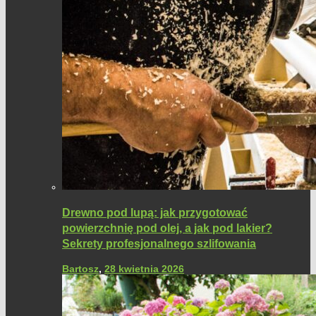
Drewno pod lupą: jak przygotować
powierzchnię pod olej, a jak pod lakier?
Sekrety profesjonalnego szlifowania
Bartosz
,
28 kwietnia 2026