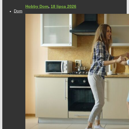
Hobby Dom
,
18 lipca 2026
Dom