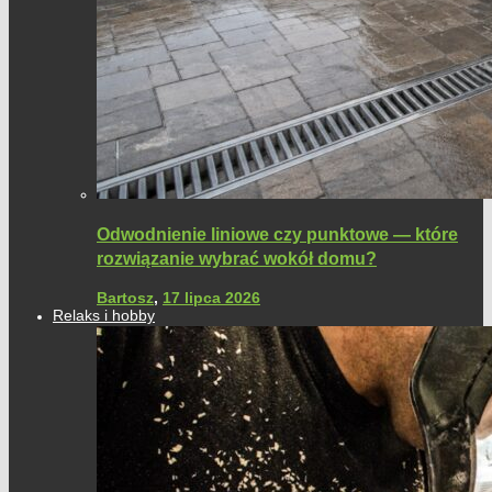
Odwodnienie liniowe czy punktowe — które
rozwiązanie wybrać wokół domu?
Bartosz
,
17 lipca 2026
Relaks i hobby