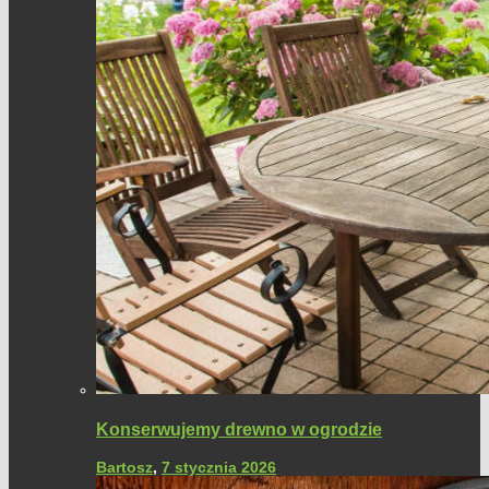
Konserwujemy drewno w ogrodzie
Bartosz
,
7 stycznia 2026