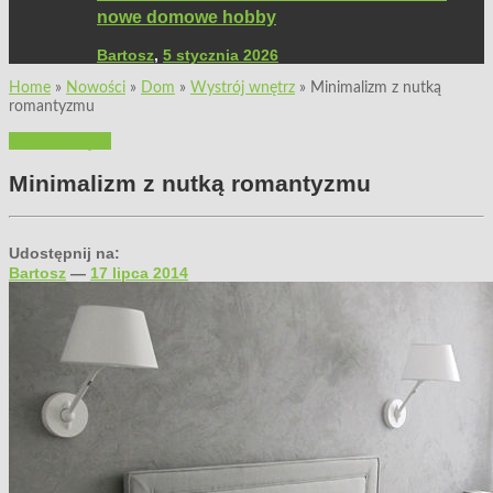
nowe domowe hobby
Bartosz
,
5 stycznia 2026
Home
»
Nowości
»
Dom
»
Wystrój wnętrz
»
Minimalizm z nutką
romantyzmu
Wystrój wnętrz
Minimalizm z nutką romantyzmu
Udostępnij na:
Bartosz
—
17 lipca 2014