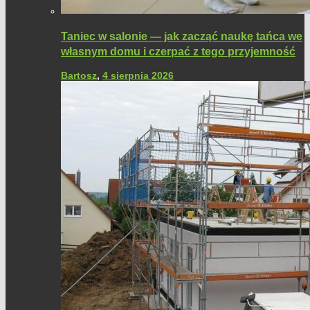
Taniec w salonie — jak zacząć naukę tańca we
własnym domu i czerpać z tego przyjemność
Bartosz
,
4 sierpnia 2026