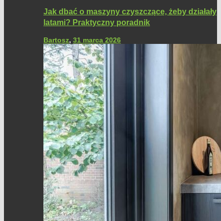
Jak dbać o maszyny czyszczące, żeby działały
latami? Praktyczny poradnik
Bartosz
,
31 marca 2026