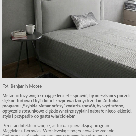
Fot. Benjamin Moore
M
etamorfozy wnętrz mają jeden cel – sprawić, by mieszkańcy poczuli
się komfortowo
i byli dumni z wprowadzonych zmian. Autorka
programu „Szybkie Metamorfozy” znalazła sposób, by wydłużone,
optycznie stosunkowo ciężkie wnętrze sypialni nabrało nieco lekkości,
stylu i przypadło do gustu właścicielom.
Przed architektem wnętrz, autorką i prowadzącą program –
Magdaleną Borowiak-Wróblewską stanęło poważne zadanie.