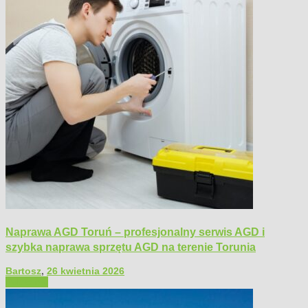
Naprawa AGD Toruń – profesjonalny serwis AGD i
szybka naprawa sprzętu AGD na terenie Torunia
Bartosz
,
26 kwietnia 2026
Polecamy