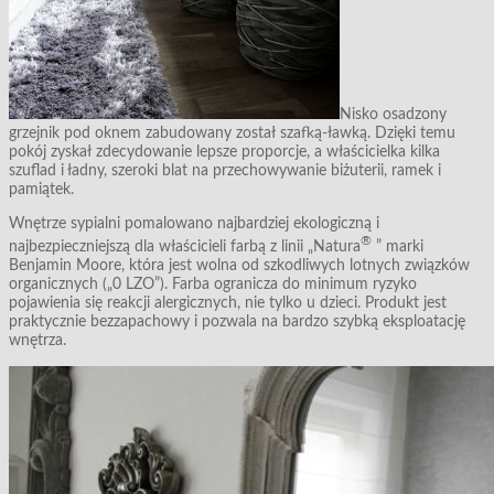
Nisko osadzony
grzejnik pod oknem zabudowany został szafką-ławką. Dzięki temu
pokój zyskał zdecydowanie lepsze proporcje, a właścicielka kilka
szuflad i ładny, szeroki blat na przechowywanie biżuterii, ramek i
pamiątek.
Wnętrze sypialni pomalowano najbardziej ekologiczną i
®
najbezpieczniejszą dla właścicieli farbą z linii „Natura
” marki
Benjamin Moore, która jest wolna od szkodliwych lotnych związków
organicznych („0 LZO”). Farba ogranicza do minimum ryzyko
pojawienia się reakcji alergicznych, nie tylko u dzieci. Produkt jest
praktycznie bezzapachowy i pozwala na bardzo szybką eksploatację
wnętrza.