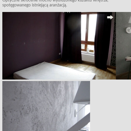
Optyczne skrócenie mocno wydłużonego kształtu wnętrza,
spotęgowanego istniejącą aranżacją.