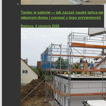
Taniec w salonie — jak zacząć naukę tańca we
własnym domu i czerpać z tego przyjemność
Bartosz
,
4 sierpnia 2026