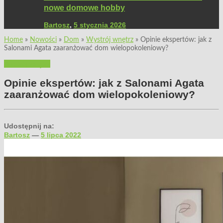
nowe domowe hobby
Bartosz
,
5 stycznia 2026
Home
»
Nowości
»
Dom
»
Wystrój wnętrz
»
Opinie ekspertów: jak z
Salonami Agata zaaranżować dom wielopokoleniowy?
Wystrój wnętrz
Opinie ekspertów: jak z Salonami Agata
zaaranżować dom wielopokoleniowy?
Udostępnij na:
Bartosz
—
5 lipca 2022