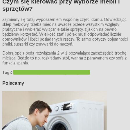
Czym się kierować przy wyborze mebli i
sprzętów?
Zajmiemy się tutaj wyposażeniem wspólnej części domu. Odwiedzając
sklep meblowy, trzeba mieć na uwadze przede wszystkim względy
praktyczne i wybierać wyłącznie takie sprzęty, z jakich na pewno
będziemy korzystać. Wielkość szaf i półek musi odpowiadać liczbie
domowników i ilości posiadanych rzeczy. To samo dotyczy pojemności
pralki, suszarki czy zmywarki do naczyń.
Dobrą opcją będą rozwiązania 2 w 1 pozwalające zaoszczędzić trochę
miejsca. Będzie to np. rozkładany stół, wanna z parawanem czy sofa z
funkcją spania.
Tagi:
aranżacja wnętrz
meble
sprzęty
urządzamy
Polecamy