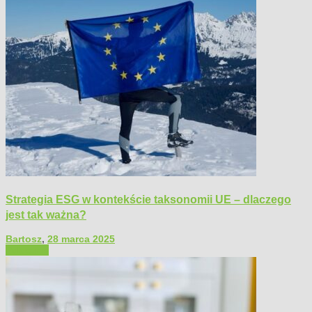
Strategia ESG w kontekście taksonomii UE – dlaczego
jest tak ważna?
Bartosz
,
28 marca 2025
Polecamy