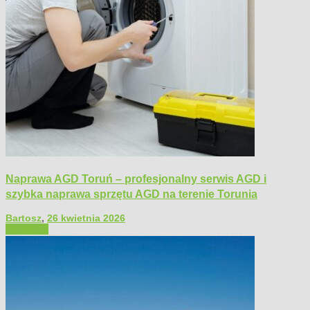
Naprawa AGD Toruń – profesjonalny serwis AGD i
szybka naprawa sprzętu AGD na terenie Torunia
Bartosz
,
26 kwietnia 2026
Polecamy