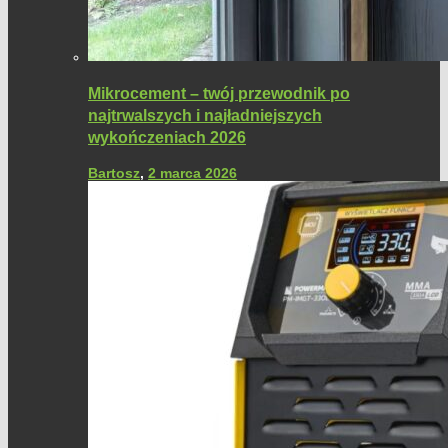
Mikrocement – twój przewodnik po
najtrwalszych i najładniejszych
wykończeniach 2026
Bartosz
,
2 marca 2026