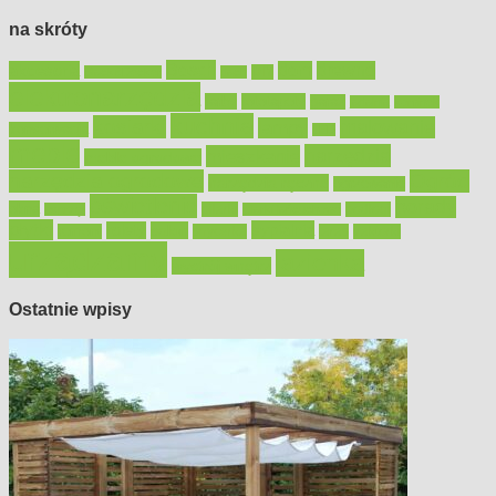
na skróty
Bosch
akcesoria
dom
drewno
DIY
Black&Decker
dach
elektronarzędzia
farby
fototapety
garaż
jadalnia
kominek
kuchnia
kosiarki
malowanie
lampy
konserwacja
LED
meble
narzędzia
mieszkanie
meble ogrodowe
narzędzia ogrodowe
Ogród
narzędzia ręczne
ogrzewanie
oświetlenie
porady
okna
pilarki
podłogi
osprzęt
pilarki łańcuchowe
płytki
sypialnia
rolety
salon
remont
snycerka
taras
traktorki
urządzamy
łazienka
wystrój wnętrz
Ostatnie wpisy