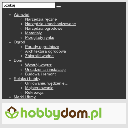
Warsztat
Narzędzia ręczne
Narzędzia zmechanizowane
Narzędzia ogrodowe
Materiały
Przeglądy rynku
Ogród
Porady ogrodnicze
Architektura ogrodowa
Zbiorniki wodne
Dom
Wystrój wnętrz
Urządzenia i instalacje
Budowa i remont
Relaks i hobby
Grillowanie, wędzenie…
Majsterkowanie
Rekreacja
Marki i firmy