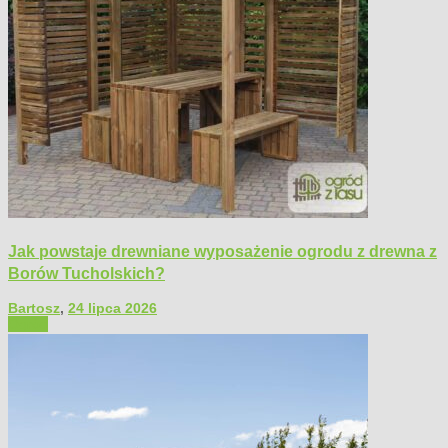
Jak powstaje drewniane wyposażenie ogrodu z drewna z
Borów Tucholskich?
Bartosz
,
24 lipca 2026
Ogród