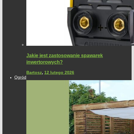
Jakie jest zastosowanie spawarek
inwertorowych?
Bartosz
,
12 lutego 2026
Ogród