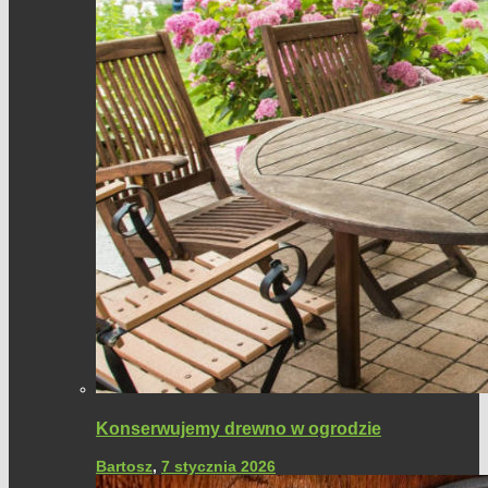
Konserwujemy drewno w ogrodzie
Bartosz
,
7 stycznia 2026