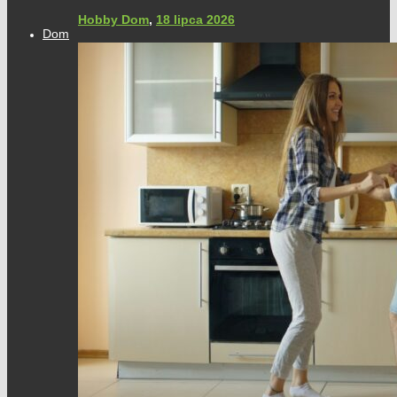
Hobby Dom
,
18 lipca 2026
Dom