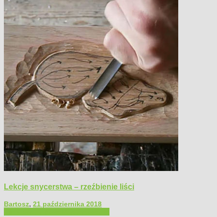
Lekcje snycerstwa – rzeźbienie liści
Bartosz
,
21 października 2018
Filmy poradnikowe
Majsterkowanie