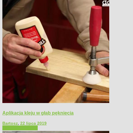
Aplikacja kleju w głąb pęknięcia
Bartosz
,
22 lipca 2019
Filmy poradnikowe