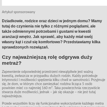
Artykuł sponsorowany
Dziadkowie, rodzice oraz dzieci w jednym domu? Mamy
tutaj do czynienia nie tylko z różnymi poglądami, ale
także odmiennymi potrzebami i gustami w kwestii
aranżacji wnętrz. Jak sprawić, aby każdy miał swój
własny kąt i czuł się komfortowo? Przedstawiamy kilka
sprawdzonych rozwiązań.
Czy najważniejszą rolę odgrywa duży
metraż?
Zapewnienie odpowiedniej przestrzeni niewątpliwie jest ważną
kwestią, zwłaszcza w przypadku dużych rodzin. Każdy potrzebuje
intymności i możliwości spędzenia kilku chwil w samotności. Przyjmuje
się, że dom, w którym chce zamieszkać rodzina licząca 5 osób
powinien mieć co najmniej 160 m². Taka powierzchnia rzeczywiście
stwarza duże możliwości, jednak – jak się okazuje – nie jest tutaj
najważniejsza.
Przede wszystkim liczy się funkcjonalne wykorzystanie każdego metra