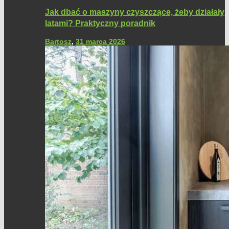
Jak dbać o maszyny czyszczące, żeby działały
latami? Praktyczny poradnik
Bartosz
,
31 marca 2026