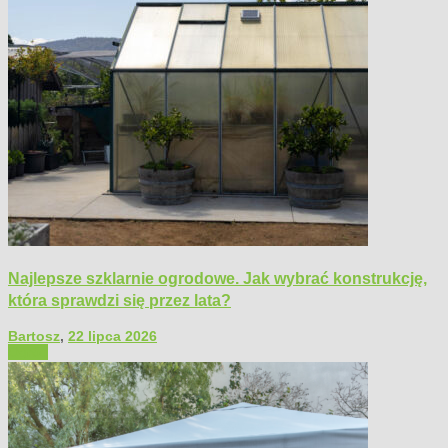
Najlepsze szklarnie ogrodowe. Jak wybrać konstrukcję,
która sprawdzi się przez lata?
Bartosz
,
22 lipca 2026
Ogród