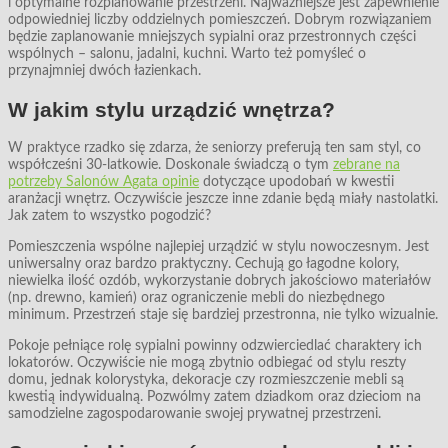
i optymalne rozplanowanie przestrzeni. Najważniejsze jest zapewnienie
odpowiedniej liczby oddzielnych pomieszczeń. Dobrym rozwiązaniem
będzie zaplanowanie mniejszych sypialni oraz przestronnych części
wspólnych – salonu, jadalni, kuchni. Warto też pomyśleć o
przynajmniej dwóch łazienkach.
W jakim stylu urządzić wnętrza?
W praktyce rzadko się zdarza, że seniorzy preferują ten sam styl, co
współcześni 30-latkowie. Doskonale świadczą o tym
zebrane na
potrzeby Salonów Agata opinie
dotyczące upodobań w kwestii
aranżacji wnętrz. Oczywiście jeszcze inne zdanie będą miały nastolatki.
Jak zatem to wszystko pogodzić?
Pomieszczenia wspólne najlepiej urządzić w stylu nowoczesnym. Jest
uniwersalny oraz bardzo praktyczny. Cechują go łagodne kolory,
niewielka ilość ozdób, wykorzystanie dobrych jakościowo materiałów
(np. drewno, kamień) oraz ograniczenie mebli do niezbędnego
minimum. Przestrzeń staje się bardziej przestronna, nie tylko wizualnie.
Pokoje pełniące rolę sypialni powinny odzwierciedlać charaktery ich
lokatorów. Oczywiście nie mogą zbytnio odbiegać od stylu reszty
domu, jednak kolorystyka, dekoracje czy rozmieszczenie mebli są
kwestią indywidualną. Pozwólmy zatem dziadkom oraz dzieciom na
samodzielne zagospodarowanie swojej prywatnej przestrzeni.