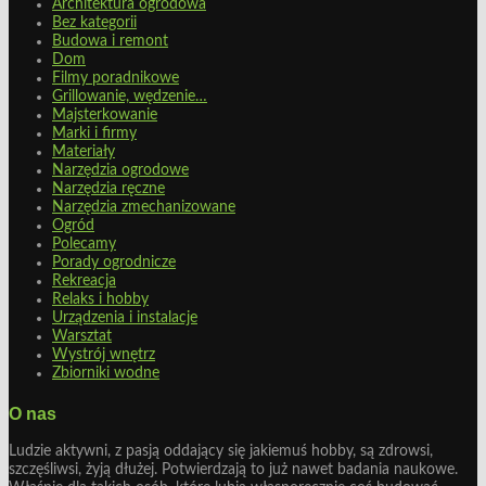
Architektura ogrodowa
Bez kategorii
Budowa i remont
Dom
Filmy poradnikowe
Grillowanie, wędzenie…
Majsterkowanie
Marki i firmy
Materiały
Narzędzia ogrodowe
Narzędzia ręczne
Narzędzia zmechanizowane
Ogród
Polecamy
Porady ogrodnicze
Rekreacja
Relaks i hobby
Urządzenia i instalacje
Warsztat
Wystrój wnętrz
Zbiorniki wodne
O nas
Ludzie aktywni, z pasją oddający się jakiemuś hobby, są zdrowsi,
szczęśliwsi, żyją dłużej. Potwierdzają to już nawet badania naukowe.