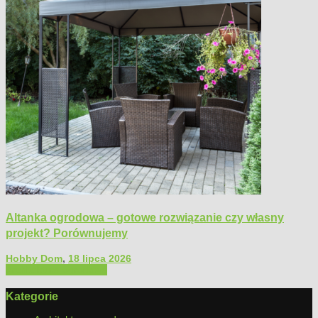
Altanka ogrodowa – gotowe rozwiązanie czy własny
projekt? Porównujemy
Hobby Dom
,
18 lipca 2026
Architektura ogrodowa
Kategorie