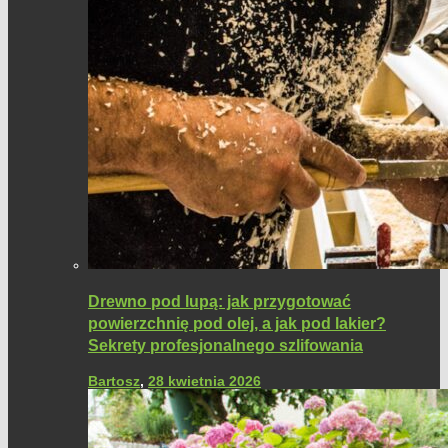
Drewno pod lupą: jak przygotować
powierzchnię pod olej, a jak pod lakier?
Sekrety profesjonalnego szlifowania
Bartosz
,
28 kwietnia 2026