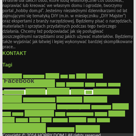
Właśnie dla takich osób, które lubią własnoręcznie coś budować,
naprawiać lub kreować we własnym domu i ogrodzie, tworzymy
portal „hobby dom.pl”. Jesteśmy niezależnymi dziennikarzami od lat
zajmującymi się tematyką DIY (m.in. w miesięczniku „DIY Majster”)
oraz ekspertami z branży narzędziowej. Będziemy pisać o narzędziach,
materiałach i sprzętach przydatnych podczas tego twórczego
działania. Chcemy też podpowiadać jak się posługiwać
poszczególnymi narzędziami oraz jakich używać materiałów. Będziemy
także wyjaśniać jak łatwiej i lepiej wykonywać bardziej skomplikowane
prace...
KONTAKT
Tagi
Bosch
akcesoria
dom
drewno
DIY
Black&Decker
dach
Facebook
elektronarzędzia
farby
fototapety
garaż
jadalnia
kominek
kuchnia
kosiarki
malowanie
lampy
konserwacja
LED
Get the Facebook Likebox Slider Pro for WordPress
meble
narzędzia
mieszkanie
meble ogrodowe
narzędzia ogrodowe
Ogród
narzędzia ręczne
ogrzewanie
oświetlenie
porady
okna
pilarki
podłogi
osprzęt
pilarki łańcuchowe
płytki
sypialnia
rolety
salon
remont
snycerka
taras
traktorki
urządzamy
łazienka
wystrój wnętrz
Copyright © 2014 HOBBY DOM | All rights reserved.