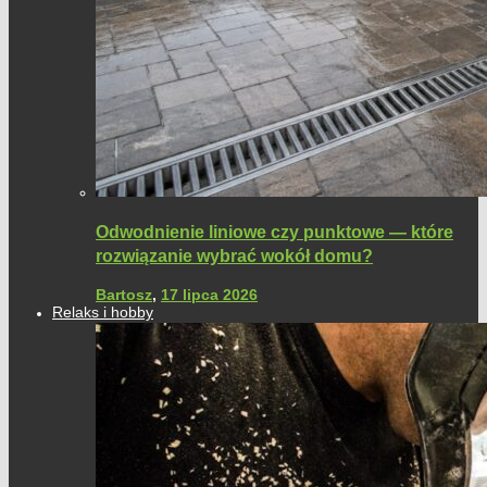
Odwodnienie liniowe czy punktowe — które
rozwiązanie wybrać wokół domu?
Bartosz
,
17 lipca 2026
Relaks i hobby