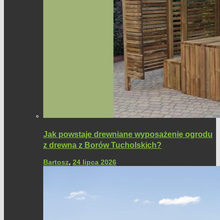
Jak powstaje drewniane wyposażenie ogrodu
z drewna z Borów Tucholskich?
Bartosz
,
24 lipca 2026