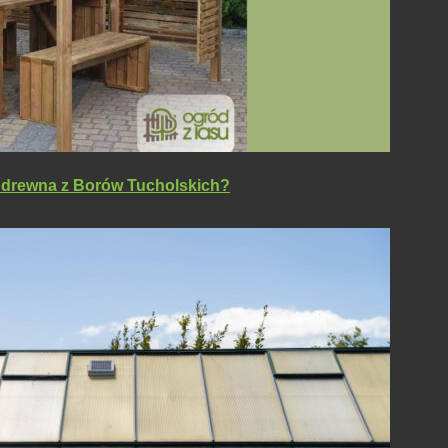
 drewna z Borów Tucholskich?