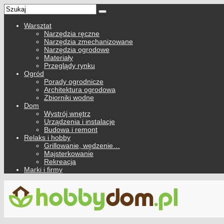
Warsztat
Narzędzia ręczne
Narzędzia zmechanizowane
Narzędzia ogrodowe
Materiały
Przeglądy rynku
Ogród
Porady ogrodnicze
Architektura ogrodowa
Zbiorniki wodne
Dom
Wystrój wnętrz
Urządzenia i instalacje
Budowa i remont
Relaks i hobby
Grillowanie, wędzenie…
Majsterkowanie
Rekreacja
Marki i firmy