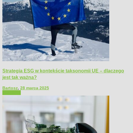
Strategia ESG w kontekście taksonomii UE – dlaczego
jest tak ważna?
Bartosz
,
28 marca 2025
Polecamy