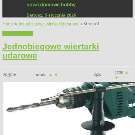
nowe domowe hobby
Bartosz
,
5 stycznia 2026
Home
»
Jednobiegowe wiertarki udarowe
»
Strona 4
Przeglądy rynku
Jednobiegowe wiertarki
udarowe
cena
▲
zdjęcie
opis
model
▲
▼
▼