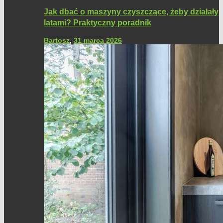
Jak dbać o maszyny czyszczące, żeby działały
latami? Praktyczny poradnik
Bartosz
,
31 marca 2026