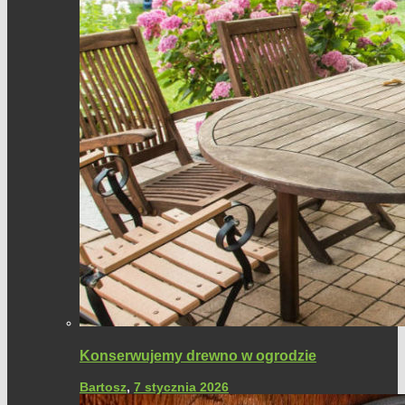
Konserwujemy drewno w ogrodzie
Bartosz
,
7 stycznia 2026