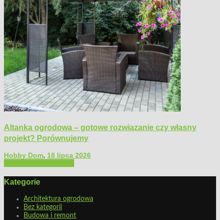
Altanka ogrodowa – gotowe rozwiązanie czy własny
projekt? Porównujemy
Hobby Dom
,
18 lipca 2026
Architektura ogrodowa
Kategorie
Architektura ogrodowa
Bez kategorii
Budowa i remont