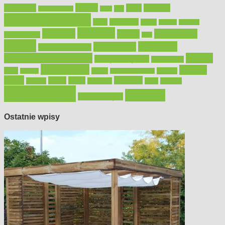
Bosch
akcesoria
dom
drewno
DIY
Black&Decker
dach
elektronarzędzia
farby
fototapety
garaż
jadalnia
kominek
kuchnia
kosiarki
malowanie
lampy
konserwacja
LED
meble
narzędzia
mieszkanie
meble ogrodowe
narzędzia ogrodowe
Ogród
narzędzia ręczne
ogrzewanie
oświetlenie
porady
okna
pilarki
podłogi
osprzęt
pilarki łańcuchowe
płytki
sypialnia
rolety
salon
remont
snycerka
taras
traktorki
urządzamy
łazienka
wystrój wnętrz
Ostatnie wpisy