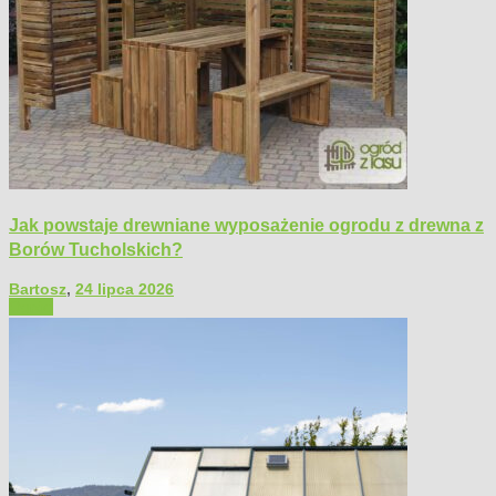
Jak powstaje drewniane wyposażenie ogrodu z drewna z
Borów Tucholskich?
Bartosz
,
24 lipca 2026
Ogród