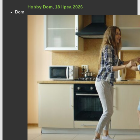
Hobby Dom
,
18 lipca 2026
Dom