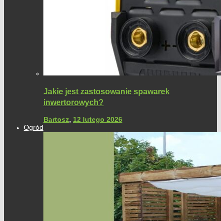
Jakie jest zastosowanie spawarek
inwertorowych?
Bartosz
,
12 lutego 2026
Ogród