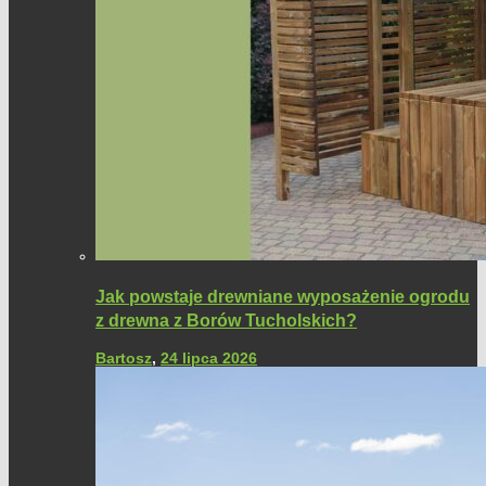
Jak powstaje drewniane wyposażenie ogrodu
z drewna z Borów Tucholskich?
Bartosz
,
24 lipca 2026