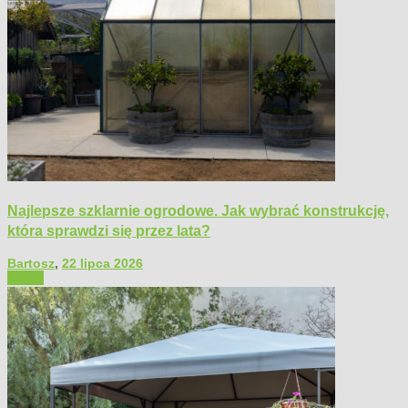
Najlepsze szklarnie ogrodowe. Jak wybrać konstrukcję,
która sprawdzi się przez lata?
Bartosz
,
22 lipca 2026
Ogród