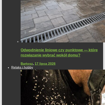
Odwodnienie liniowe czy punktowe — które
rozwiązanie wybrać wokół domu?
Bartosz
,
17 lipca 2026
Relaks i hobby