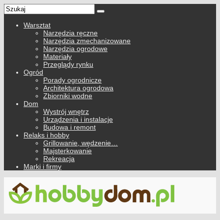
Warsztat
Narzędzia ręczne
Narzędzia zmechanizowane
Narzędzia ogrodowe
Materiały
Przeglądy rynku
Ogród
Porady ogrodnicze
Architektura ogrodowa
Zbiorniki wodne
Dom
Wystrój wnętrz
Urządzenia i instalacje
Budowa i remont
Relaks i hobby
Grillowanie, wędzenie…
Majsterkowanie
Rekreacja
Marki i firmy