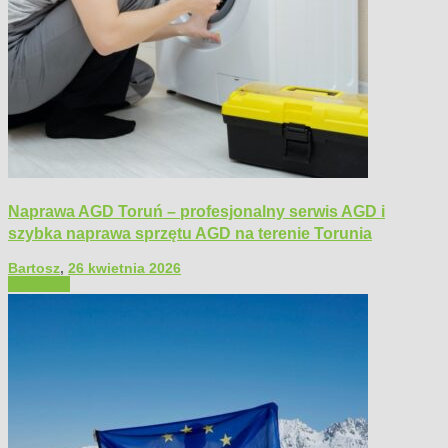
Naprawa AGD Toruń – profesjonalny serwis AGD i
szybka naprawa sprzętu AGD na terenie Torunia
Bartosz
,
26 kwietnia 2026
Polecamy