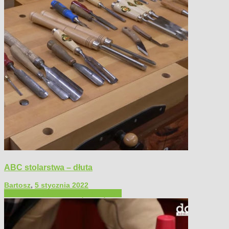
ABC stolarstwa – dłuta
Bartosz
,
5 stycznia 2022
Filmy poradnikowe
Narzędzia ręczne