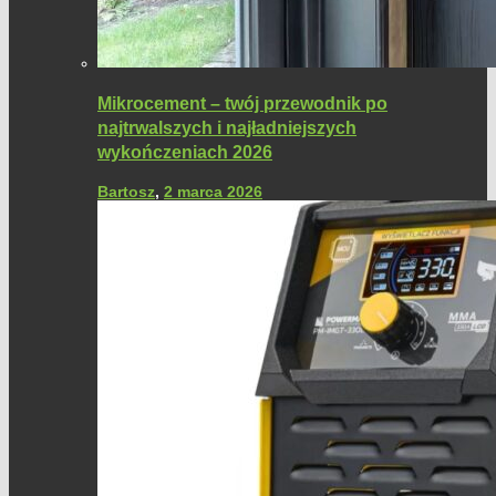
Mikrocement – twój przewodnik po
najtrwalszych i najładniejszych
wykończeniach 2026
Bartosz
,
2 marca 2026