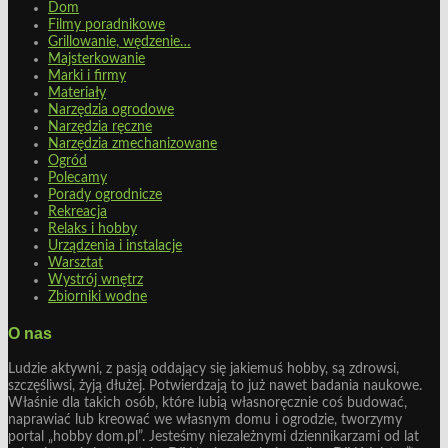
Dom
Filmy poradnikowe
Grillowanie, wędzenie…
Majsterkowanie
Marki i firmy
Materiały
Narzędzia ogrodowe
Narzędzia ręczne
Narzędzia zmechanizowane
Ogród
Polecamy
Porady ogrodnicze
Rekreacja
Relaks i hobby
Urządzenia i instalacje
Warsztat
Wystrój wnętrz
Zbiorniki wodne
O nas
Ludzie aktywni, z pasją oddający się jakiemuś hobby, są zdrowsi,
szczęśliwsi, żyją dłużej. Potwierdzają to już nawet badania naukowe.
Właśnie dla takich osób, które lubią własnoręcznie coś budować,
naprawiać lub kreować we własnym domu i ogrodzie, tworzymy
portal „hobby dom.pl”. Jesteśmy niezależnymi dziennikarzami od lat