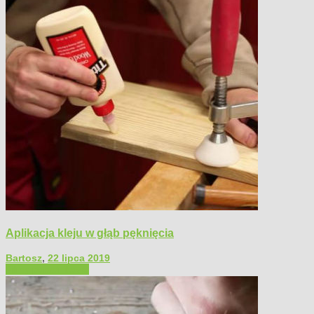
Aplikacja kleju w głąb pęknięcia
Bartosz
,
22 lipca 2019
Filmy poradnikowe