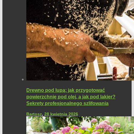
Drewno pod lupą: jak przygotować
powierzchnię pod olej, a jak pod lakier?
Sekrety profesjonalnego szlifowania
Bartosz
,
28 kwietnia 2026