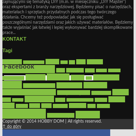
zajmującymi się tematyką DIY (m.in. w miesięczniku „DIY Majster”)
oraz ekspertami z branży narzędziowej. Będziemy pisać o narzędziach,
materiałach i sprzętach przydatnych podczas tego twórczego
działania. Chcemy też podpowiadać jak się posługiwać
poszczególnymi narzędziami oraz jakich używać materiałów. Będziemy
także wyjaśniać jak łatwiej i lepiej wykonywać bardziej skomplikowane
prace...
KONTAKT
Tagi
Bosch
akcesoria
dom
drewno
DIY
Black&Decker
dach
Facebook
elektronarzędzia
farby
fototapety
garaż
jadalnia
kominek
kuchnia
kosiarki
malowanie
lampy
konserwacja
LED
Get the Facebook Likebox Slider Pro for WordPress
meble
narzędzia
mieszkanie
meble ogrodowe
narzędzia ogrodowe
Ogród
narzędzia ręczne
ogrzewanie
oświetlenie
porady
okna
pilarki
podłogi
osprzęt
pilarki łańcuchowe
płytki
sypialnia
rolety
salon
remont
snycerka
taras
traktorki
urządzamy
łazienka
wystrój wnętrz
Copyright © 2014 HOBBY DOM | All rights reserved.
↑ do góry