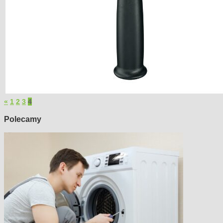
«
1
2
3
4
Polecamy