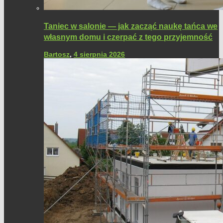
Taniec w salonie — jak zacząć naukę tańca we
własnym domu i czerpać z tego przyjemność
Bartosz
,
4 sierpnia 2026