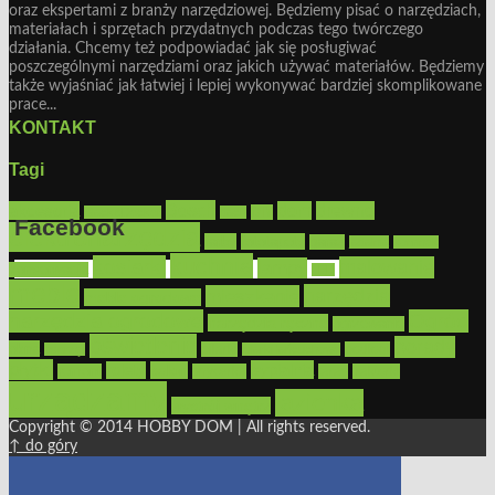
oraz ekspertami z branży narzędziowej. Będziemy pisać o narzędziach,
materiałach i sprzętach przydatnych podczas tego twórczego
działania. Chcemy też podpowiadać jak się posługiwać
poszczególnymi narzędziami oraz jakich używać materiałów. Będziemy
także wyjaśniać jak łatwiej i lepiej wykonywać bardziej skomplikowane
prace...
KONTAKT
Tagi
Bosch
akcesoria
dom
drewno
DIY
Black&Decker
dach
Facebook
elektronarzędzia
farby
fototapety
garaż
jadalnia
kominek
kuchnia
kosiarki
malowanie
lampy
konserwacja
LED
Get the Facebook Likebox Slider Pro for WordPress
meble
narzędzia
mieszkanie
meble ogrodowe
narzędzia ogrodowe
Ogród
narzędzia ręczne
ogrzewanie
oświetlenie
porady
okna
pilarki
podłogi
osprzęt
pilarki łańcuchowe
płytki
sypialnia
rolety
salon
remont
snycerka
taras
traktorki
urządzamy
łazienka
wystrój wnętrz
Copyright © 2014 HOBBY DOM | All rights reserved.
↑ do góry