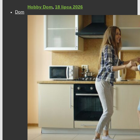
Hobby Dom
,
18 lipca 2026
Dom