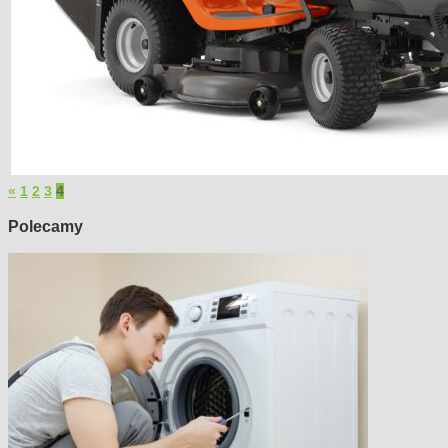
«
1
2
3
4
Polecamy