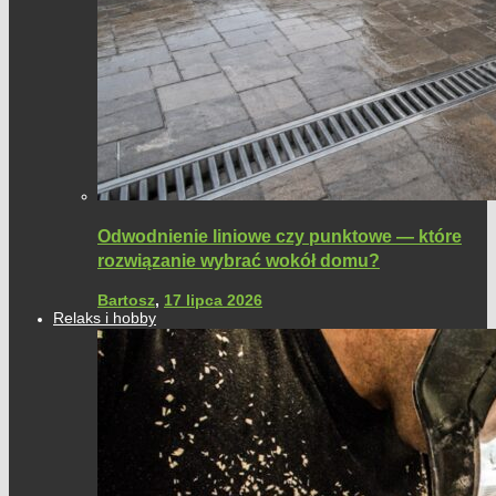
Odwodnienie liniowe czy punktowe — które
rozwiązanie wybrać wokół domu?
Bartosz
,
17 lipca 2026
Relaks i hobby