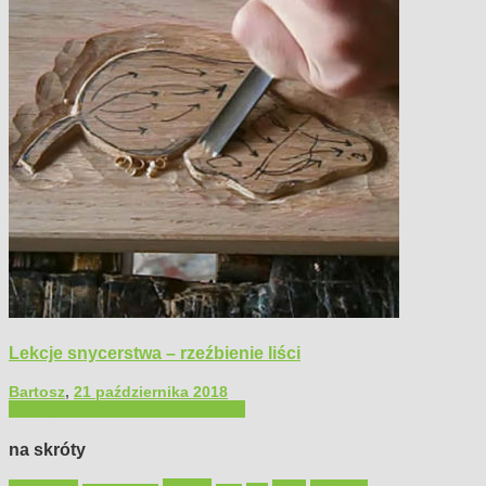
Lekcje snycerstwa – rzeźbienie liści
Bartosz
,
21 października 2018
Filmy poradnikowe
Majsterkowanie
na skróty