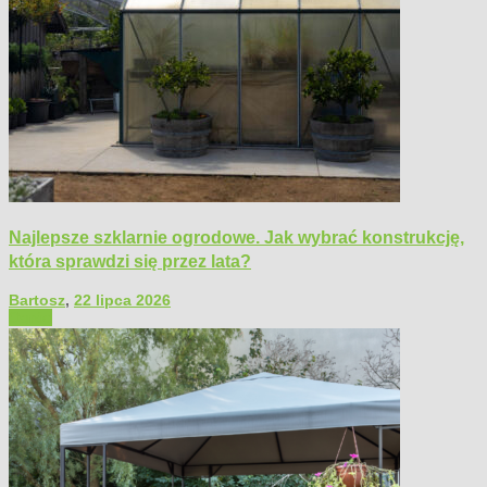
Najlepsze szklarnie ogrodowe. Jak wybrać konstrukcję,
która sprawdzi się przez lata?
Bartosz
,
22 lipca 2026
Ogród