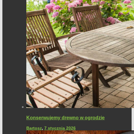
Konserwujemy drewno w ogrodzie
Bartosz
,
7 stycznia 2026