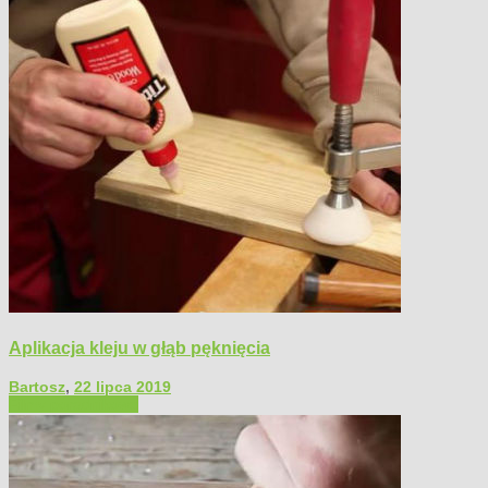
Aplikacja kleju w głąb pęknięcia
Bartosz
,
22 lipca 2019
Filmy poradnikowe