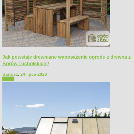
Jak powstaje drewniane wyposażenie ogrodu z drewna z
Borów Tucholskich?
Bartosz
,
24 lipca 2026
Ogród