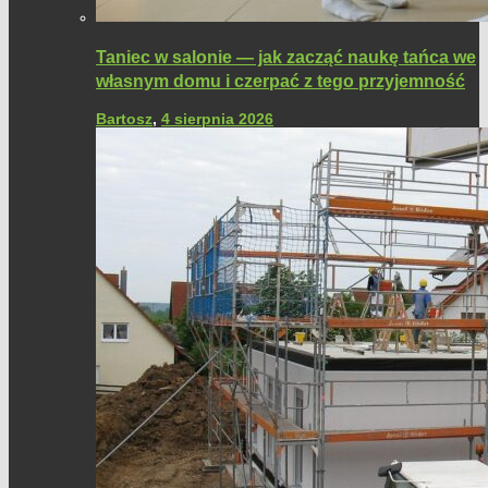
Taniec w salonie — jak zacząć naukę tańca we
własnym domu i czerpać z tego przyjemność
Bartosz
,
4 sierpnia 2026