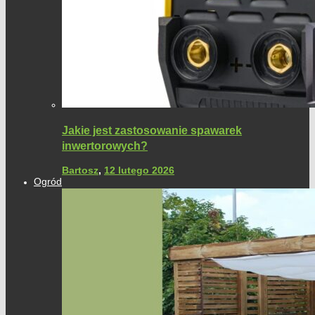
Jakie jest zastosowanie spawarek
inwertorowych?
Bartosz
,
12 lutego 2026
Ogród