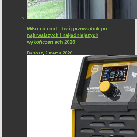
Mikrocement – twój przewodnik po
najtrwalszych i najładniejszych
wykończeniach 2026
Bartosz
,
2 marca 2026