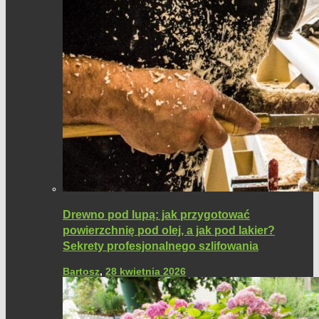
Drewno pod lupą: jak przygotować
powierzchnię pod olej, a jak pod lakier?
Sekrety profesjonalnego szlifowania
Bartosz
,
28 kwietnia 2026