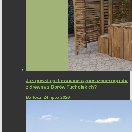
Jak powstaje drewniane wyposażenie ogrodu
z drewna z Borów Tucholskich?
Bartosz
,
24 lipca 2026