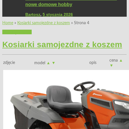
nowe domowe hobby
Bartosz
,
5 stycznia 2026
Home
»
Kosiarki samojezdne z koszem
»
Strona 4
Przeglądy rynku
Kosiarki samojezdne z koszem
cena
▲
zdjęcie
opis
model
▲
▼
▼