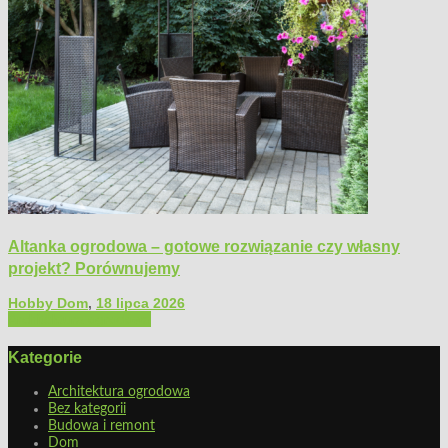
Altanka ogrodowa – gotowe rozwiązanie czy własny
projekt? Porównujemy
Hobby Dom
,
18 lipca 2026
Architektura ogrodowa
Kategorie
Architektura ogrodowa
Bez kategorii
Budowa i remont
Dom