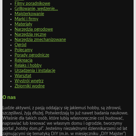
Filmy poradnikowe
Grillowanie, wędzenie…
Majsterkowanie
Marki i firmy
Materiały
Narzędzia ogrodowe
Narzędzia ręczne
Narzędzia zmechanizowane
Ogród
Polecamy
Porady ogrodnicze
Rekreacja
Relaks i hobby
Urządzenia i instalacje
Warsztat
Wystrój wnętrz
Zbiorniki wodne
O nas
Ludzie aktywni, z pasją oddający się jakiemuś hobby, są zdrowsi,
szczęśliwsi, żyją dłużej. Potwierdzają to już nawet badania naukowe.
Właśnie dla takich osób, które lubią własnoręcznie coś budować,
naprawiać lub kreować we własnym domu i ogrodzie, tworzymy
portal „hobby dom.pl”. Jesteśmy niezależnymi dziennikarzami od lat
zajmującymi się tematyką DIY (m.in. w miesięczniku „DIY Majster”)