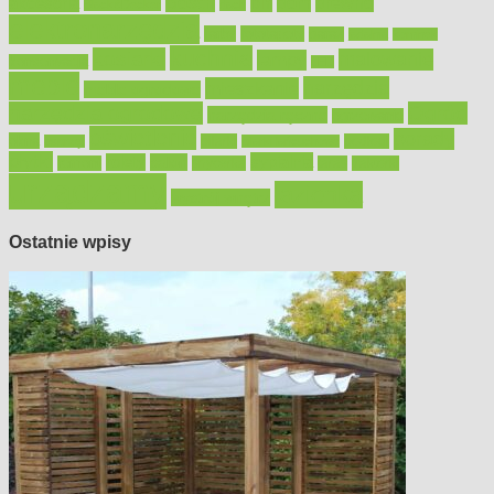
Bosch
akcesoria
dom
drewno
DIY
Black&Decker
dach
elektronarzędzia
farby
fototapety
garaż
jadalnia
kominek
kuchnia
kosiarki
malowanie
lampy
konserwacja
LED
meble
narzędzia
mieszkanie
meble ogrodowe
narzędzia ogrodowe
Ogród
narzędzia ręczne
ogrzewanie
oświetlenie
porady
okna
pilarki
podłogi
osprzęt
pilarki łańcuchowe
płytki
sypialnia
rolety
salon
remont
snycerka
taras
traktorki
urządzamy
łazienka
wystrój wnętrz
Ostatnie wpisy