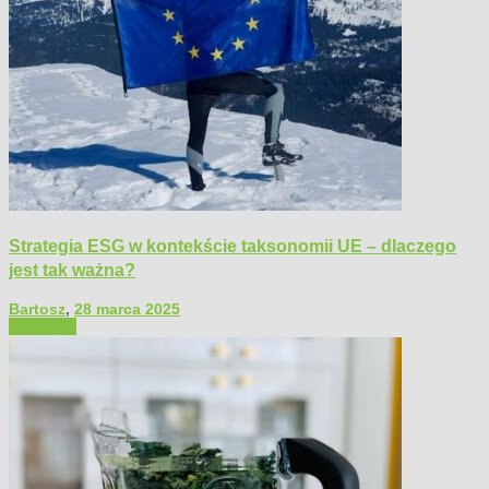
Strategia ESG w kontekście taksonomii UE – dlaczego
jest tak ważna?
Bartosz
,
28 marca 2025
Polecamy