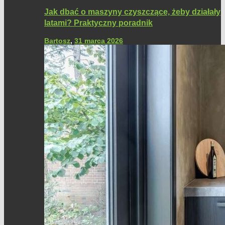
Jak dbać o maszyny czyszczące, żeby działały
latami? Praktyczny poradnik
Bartosz
,
31 marca 2026