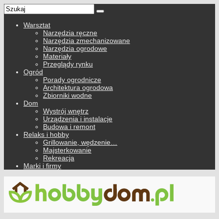
Warsztat
Narzędzia ręczne
Narzędzia zmechanizowane
Narzędzia ogrodowe
Materiały
Przeglądy rynku
Ogród
Porady ogrodnicze
Architektura ogrodowa
Zbiorniki wodne
Dom
Wystrój wnętrz
Urządzenia i instalacje
Budowa i remont
Relaks i hobby
Grillowanie, wędzenie…
Majsterkowanie
Rekreacja
Marki i firmy