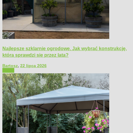
Najlepsze szklarnie ogrodowe. Jak wybrać konstrukcję,
która sprawdzi się przez lata?
Bartosz
,
22 lipca 2026
Ogród