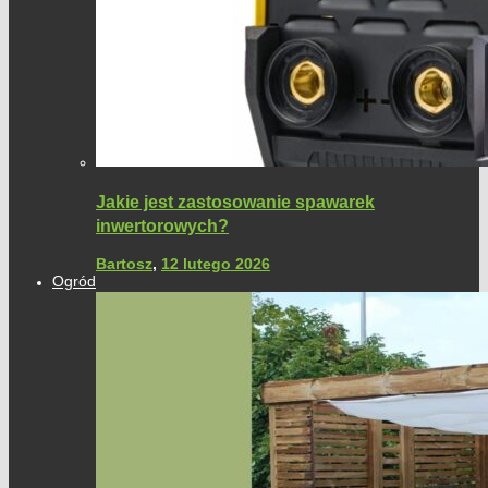
Jakie jest zastosowanie spawarek
inwertorowych?
Bartosz
,
12 lutego 2026
Ogród