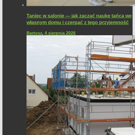
Taniec w salonie — jak zacząć naukę tańca we
własnym domu i czerpać z tego przyjemność
Bartosz
,
4 sierpnia 2026