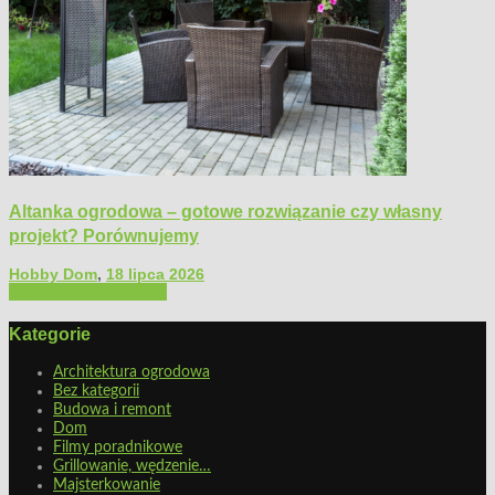
Altanka ogrodowa – gotowe rozwiązanie czy własny
projekt? Porównujemy
Hobby Dom
,
18 lipca 2026
Architektura ogrodowa
Kategorie
Architektura ogrodowa
Bez kategorii
Budowa i remont
Dom
Filmy poradnikowe
Grillowanie, wędzenie…
Majsterkowanie