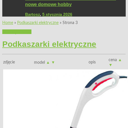
nowe domowe hobby
Bartosz
,
5 stycznia 2026
Home
»
Podkaszarki elektryczne
»
Strona 3
Przeglądy rynku
Podkaszarki elektryczne
cena
▲
zdjęcie
opis
model
▲
▼
▼