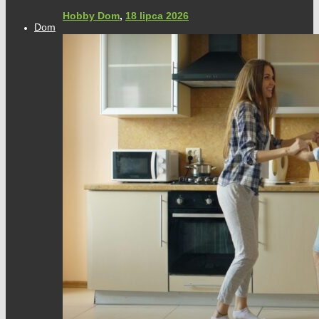
Hobby Dom
,
18 lipca 2026
Dom