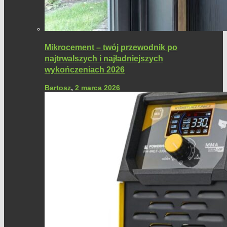
Mikrocement – twój przewodnik po
najtrwalszych i najładniejszych
wykończeniach 2026
Bartosz
,
2 marca 2026