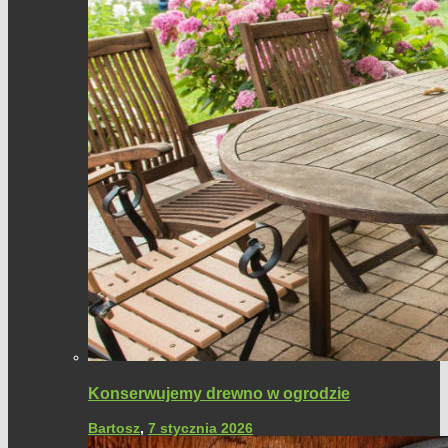
Konserwujemy drewno w ogrodzie
Bartosz
,
7 stycznia 2026