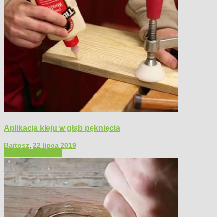
Aplikacja kleju w głąb pęknięcia
Bartosz
,
22 lipca 2019
Filmy poradnikowe