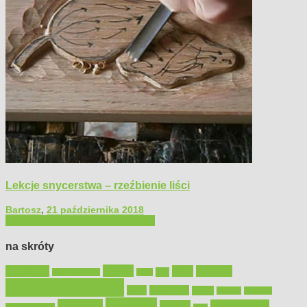
Lekcje snycerstwa – rzeźbienie liści
Bartosz
,
21 października 2018
Filmy poradnikowe
Majsterkowanie
na skróty
Bosch
akcesoria
dom
drewno
DIY
Black&Decker
dach
elektronarzędzia
farby
fototapety
garaż
jadalnia
kominek
kuchnia
kosiarki
malowanie
lampy