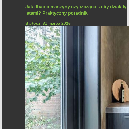
Jak dbać o maszyny czyszczące, żeby działały
latami? Praktyczny poradnik
Bartosz
,
31 marca 2026