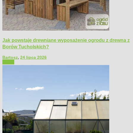
Jak powstaje drewniane wyposażenie ogrodu z drewna z
Borów Tucholskich?
Bartosz
,
24 lipca 2026
Ogród