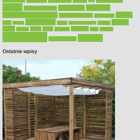
konserwacja
LED
meble
narzędzia
mieszkanie
meble ogrodowe
narzędzia ogrodowe
Ogród
narzędzia ręczne
ogrzewanie
oświetlenie
porady
okna
pilarki
podłogi
osprzęt
pilarki łańcuchowe
płytki
sypialnia
rolety
salon
remont
snycerka
taras
traktorki
urządzamy
łazienka
wystrój wnętrz
Ostatnie wpisy