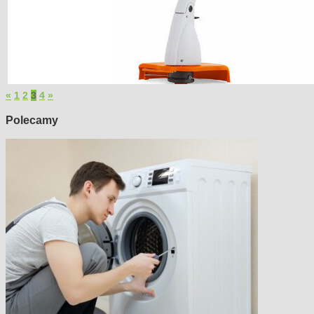
«
1
2
3
4
»
Polecamy