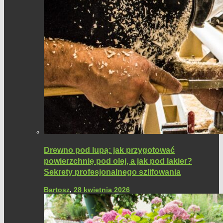
Drewno pod lupą: jak przygotować
powierzchnię pod olej, a jak pod lakier?
Sekrety profesjonalnego szlifowania
Bartosz
,
28 kwietnia 2026