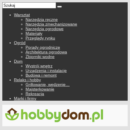
Warsztat
Narzędzia ręczne
Narzędzia zmechanizowane
Narzędzia ogrodowe
Materiały
Przeglądy rynku
Ogród
Porady ogrodnicze
Architektura ogrodowa
Zbiorniki wodne
Dom
Wystrój wnętrz
Urządzenia i instalacje
Budowa i remont
Relaks i hobby
Grillowanie, wędzenie…
Majsterkowanie
Rekreacja
Marki i firmy