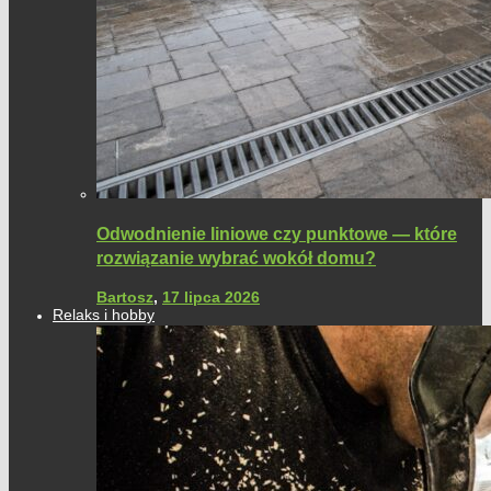
Odwodnienie liniowe czy punktowe — które
rozwiązanie wybrać wokół domu?
Bartosz
,
17 lipca 2026
Relaks i hobby