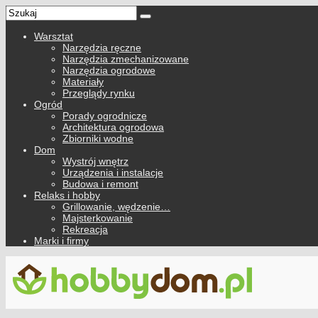
Warsztat
Narzędzia ręczne
Narzędzia zmechanizowane
Narzędzia ogrodowe
Materiały
Przeglądy rynku
Ogród
Porady ogrodnicze
Architektura ogrodowa
Zbiorniki wodne
Dom
Wystrój wnętrz
Urządzenia i instalacje
Budowa i remont
Relaks i hobby
Grillowanie, wędzenie…
Majsterkowanie
Rekreacja
Marki i firmy