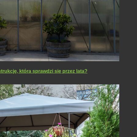
rukcję, która sprawdzi się przez lata?