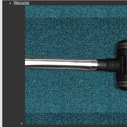
Warsztat