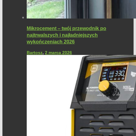
Mikrocement – twój przewodnik po
najtrwalszych i najładniejszych
wykończeniach 2026
Bartosz
,
2 marca 2026