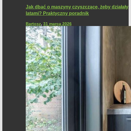
Jak dbać o maszyny czyszczące, żeby działały
latami? Praktyczny poradnik
Bartosz
,
31 marca 2026