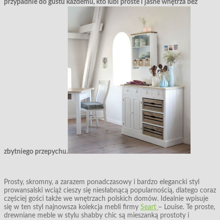
przypadnie do gustu każdemu, kto lubi proste i jasne wnętrza bez
zbytniego przepychu.
Prosty, skromny, a zarazem ponadczasowy i bardzo elegancki styl
prowansalski wciąż cieszy się niesłabnącą popularnością, dlatego coraz
częściej gości także we wnętrzach polskich domów. Idealnie wpisuje
się w ten styl najnowsza kolekcja mebli firmy
Seart
– Louise. Te proste,
drewniane meble w stylu shabby chic są mieszanką prostoty i