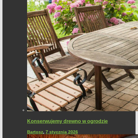
Konserwujemy drewno w ogrodzie
Bartosz
,
7 stycznia 2026