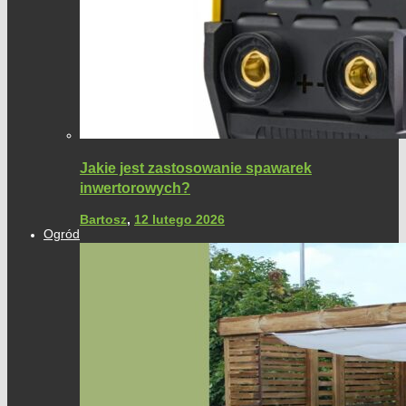
Jakie jest zastosowanie spawarek
inwertorowych?
Bartosz
,
12 lutego 2026
Ogród