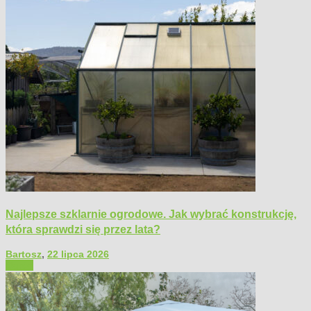
Najlepsze szklarnie ogrodowe. Jak wybrać konstrukcję,
która sprawdzi się przez lata?
Bartosz
,
22 lipca 2026
Ogród