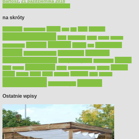
Bartosz
,
21 października 2018
Filmy poradnikowe
Majsterkowanie
na skróty
Bosch
akcesoria
dom
drewno
DIY
Black&Decker
dach
elektronarzędzia
farby
fototapety
garaż
jadalnia
kominek
kuchnia
kosiarki
malowanie
lampy
konserwacja
LED
meble
narzędzia
mieszkanie
meble ogrodowe
narzędzia ogrodowe
Ogród
narzędzia ręczne
ogrzewanie
oświetlenie
porady
okna
pilarki
podłogi
osprzęt
pilarki łańcuchowe
płytki
sypialnia
rolety
salon
remont
snycerka
taras
traktorki
urządzamy
łazienka
wystrój wnętrz
Ostatnie wpisy