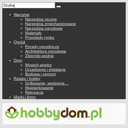
Warsztat
Narzędzia ręczne
Narzędzia zmechanizowane
Narzędzia ogrodowe
Materiały
Przeglądy rynku
Ogród
Porady ogrodnicze
Architektura ogrodowa
Zbiorniki wodne
Dom
Wystrój wnętrz
Urządzenia i instalacje
Budowa i remont
Relaks i hobby
Grillowanie, wędzenie…
Majsterkowanie
Rekreacja
Marki i firmy