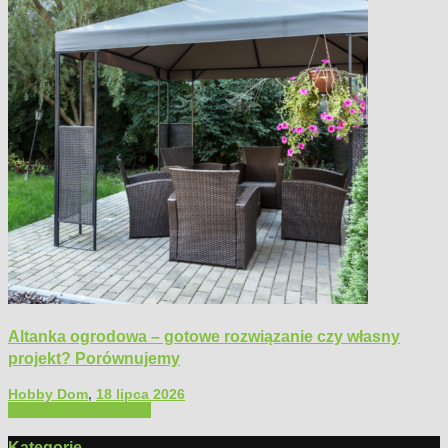
Altanka ogrodowa – gotowe rozwiązanie czy własny
projekt? Porównujemy
Hobby Dom
,
18 lipca 2026
Architektura ogrodowa
Kategorie