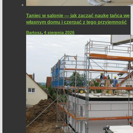
Taniec w salonie — jak zacząć naukę tańca we
własnym domu i czerpać z tego przyjemność
Bartosz
,
4 sierpnia 2026