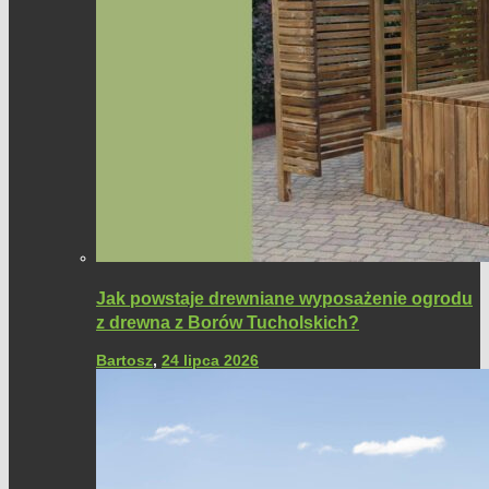
Jak powstaje drewniane wyposażenie ogrodu
z drewna z Borów Tucholskich?
Bartosz
,
24 lipca 2026