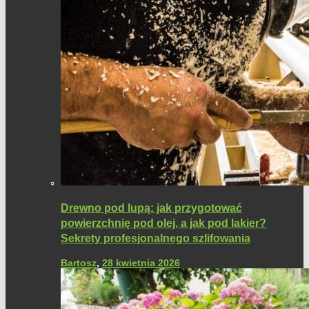
Drewno pod lupą: jak przygotować
powierzchnię pod olej, a jak pod lakier?
Sekrety profesjonalnego szlifowania
Bartosz
,
28 kwietnia 2026