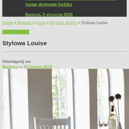
nowe domowe hobby
Bartosz
,
5 stycznia 2026
Home
»
Nowości
»
Dom
»
Wystrój wnętrz
»
Stylowa Louise
Wystrój wnętrz
Stylowa Louise
Udostępnij na:
Bartosz
—
10 lutego 2015