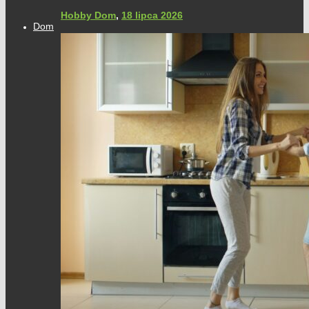
Hobby Dom
,
18 lipca 2026
Dom