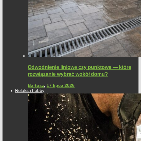
Odwodnienie liniowe czy punktowe — które
rozwiązanie wybrać wokół domu?
Bartosz
,
17 lipca 2026
Relaks i hobby