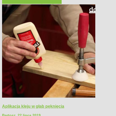
Filmy poradnikowe
Narzędzia ręczne
Aplikacja kleju w głąb pęknięcia
Bartosz
,
22 lipca 2019