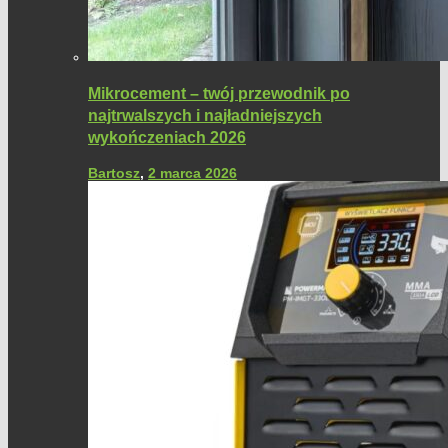
Mikrocement – twój przewodnik po
najtrwalszych i najładniejszych
wykończeniach 2026
Bartosz
,
2 marca 2026