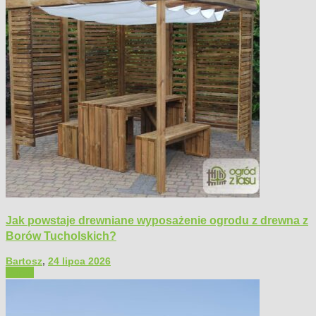
Jak powstaje drewniane wyposażenie ogrodu z drewna z
Borów Tucholskich?
Bartosz
,
24 lipca 2026
Ogród