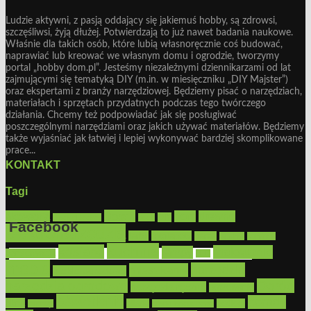
Ludzie aktywni, z pasją oddający się jakiemuś hobby, są zdrowsi,
szczęśliwsi, żyją dłużej. Potwierdzają to już nawet badania naukowe.
Właśnie dla takich osób, które lubią własnoręcznie coś budować,
naprawiać lub kreować we własnym domu i ogrodzie, tworzymy
portal „hobby dom.pl”. Jesteśmy niezależnymi dziennikarzami od lat
zajmującymi się tematyką DIY (m.in. w miesięczniku „DIY Majster”)
oraz ekspertami z branży narzędziowej. Będziemy pisać o narzędziach,
materiałach i sprzętach przydatnych podczas tego twórczego
działania. Chcemy też podpowiadać jak się posługiwać
poszczególnymi narzędziami oraz jakich używać materiałów. Będziemy
także wyjaśniać jak łatwiej i lepiej wykonywać bardziej skomplikowane
prace...
KONTAKT
Tagi
Bosch
akcesoria
dom
drewno
DIY
Black&Decker
dach
Facebook
elektronarzędzia
farby
fototapety
garaż
jadalnia
kominek
kuchnia
kosiarki
malowanie
lampy
konserwacja
LED
Get the Facebook Likebox Slider Pro for WordPress
meble
narzędzia
mieszkanie
meble ogrodowe
narzędzia ogrodowe
Ogród
narzędzia ręczne
ogrzewanie
oświetlenie
porady
okna
pilarki
podłogi
osprzęt
pilarki łańcuchowe