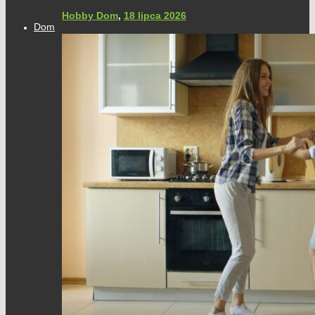
Hobby Dom
,
18 lipca 2026
Dom