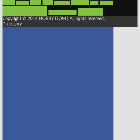
płytki
sypialnia
rolety
salon
remont
snycerka
taras
traktorki
urządzamy
łazienka
wystrój wnętrz
Copyright © 2014 HOBBY DOM | All rights reserved.
↑ do góry