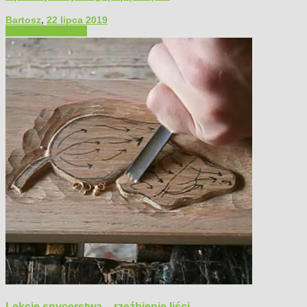
Bartosz
,
22 lipca 2019
Filmy poradnikowe
Lekcje snycerstwa – rzeźbienie liści