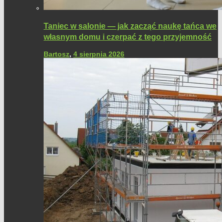
Taniec w salonie — jak zacząć naukę tańca we
własnym domu i czerpać z tego przyjemność
Bartosz
,
4 sierpnia 2026