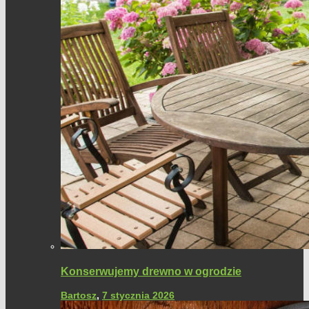
Konserwujemy drewno w ogrodzie
Bartosz
,
7 stycznia 2026