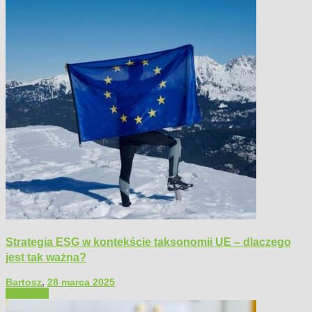
Strategia ESG w kontekście taksonomii UE – dlaczego
jest tak ważna?
Bartosz
,
28 marca 2025
Polecamy