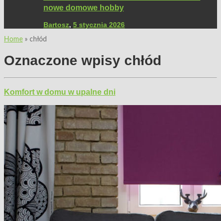
nowe domowe hobby
Bartosz
,
5 stycznia 2026
Home
»
chłód
Oznaczone wpisy
chłód
Komfort w domu w upalne dni