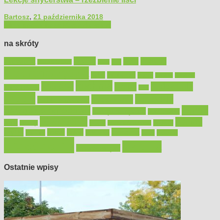
Bartosz
,
21 października 2018
Filmy poradnikowe
Majsterkowanie
na skróty
Bosch
akcesoria
dom
drewno
DIY
Black&Decker
dach
elektronarzędzia
farby
fototapety
garaż
jadalnia
kominek
kuchnia
kosiarki
malowanie
lampy
konserwacja
LED
meble
narzędzia
mieszkanie
meble ogrodowe
narzędzia ogrodowe
Ogród
narzędzia ręczne
ogrzewanie
oświetlenie
porady
okna
pilarki
podłogi
osprzęt
pilarki łańcuchowe
płytki
sypialnia
rolety
salon
remont
snycerka
taras
traktorki
urządzamy
łazienka
wystrój wnętrz
Ostatnie wpisy