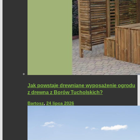
Jak powstaje drewniane wyposażenie ogrodu
z drewna z Borów Tucholskich?
Bartosz
,
24 lipca 2026