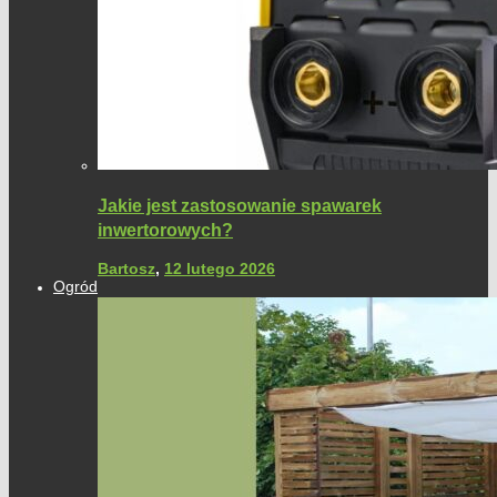
Jakie jest zastosowanie spawarek
inwertorowych?
Bartosz
,
12 lutego 2026
Ogród