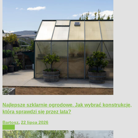
Najlepsze szklarnie ogrodowe. Jak wybrać konstrukcję,
która sprawdzi się przez lata?
Bartosz
,
22 lipca 2026
Ogród