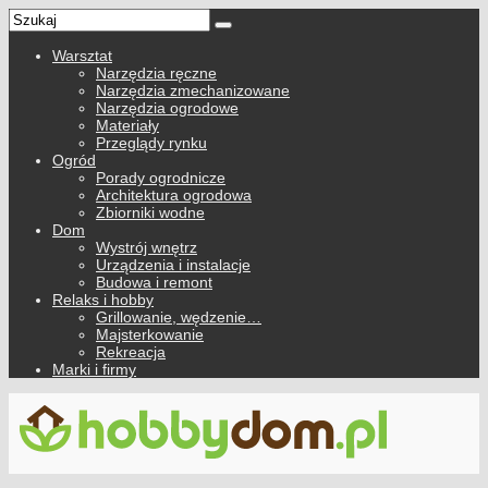
Warsztat
Narzędzia ręczne
Narzędzia zmechanizowane
Narzędzia ogrodowe
Materiały
Przeglądy rynku
Ogród
Porady ogrodnicze
Architektura ogrodowa
Zbiorniki wodne
Dom
Wystrój wnętrz
Urządzenia i instalacje
Budowa i remont
Relaks i hobby
Grillowanie, wędzenie…
Majsterkowanie
Rekreacja
Marki i firmy