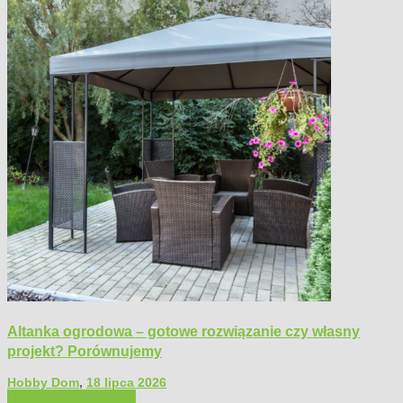
Altanka ogrodowa – gotowe rozwiązanie czy własny
projekt? Porównujemy
Hobby Dom
,
18 lipca 2026
Architektura ogrodowa