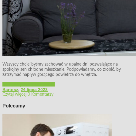
Wszyscy chcielibyśmy zachować w upalne dni pozwalające na
spokojny sen chłodne mieszkanie. Podpowiadamy, co zrobić, by
zatrzymać napływ gorącego powietrza do wnętrza.
Dom
Urządzenia i instalacje
Bartosz
,
24 lipca 2023
Czytaj więcej
0 Komentarzy
Polecamy