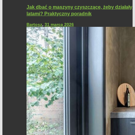
Jak dbać o maszyny czyszczące, żeby działały
latami? Praktyczny poradnik
Bartosz
,
31 marca 2026