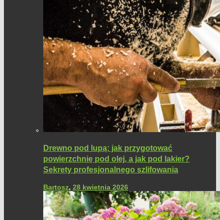
Drewno pod lupą: jak przygotować
powierzchnię pod olej, a jak pod lakier?
Sekrety profesjonalnego szlifowania
Bartosz
,
28 kwietnia 2026