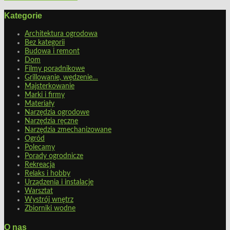
Kategorie
Architektura ogrodowa
Bez kategorii
Budowa i remont
Dom
Filmy poradnikowe
Grillowanie, wędzenie…
Majsterkowanie
Marki i firmy
Materiały
Narzędzia ogrodowe
Narzędzia ręczne
Narzędzia zmechanizowane
Ogród
Polecamy
Porady ogrodnicze
Rekreacja
Relaks i hobby
Urządzenia i instalacje
Warsztat
Wystrój wnętrz
Zbiorniki wodne
O nas