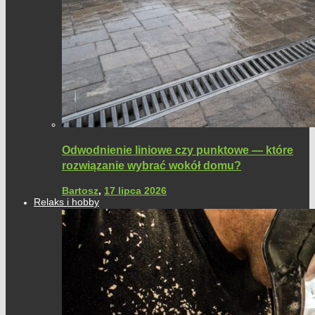
Odwodnienie liniowe czy punktowe — które
rozwiązanie wybrać wokół domu?
Bartosz
,
17 lipca 2026
Relaks i hobby