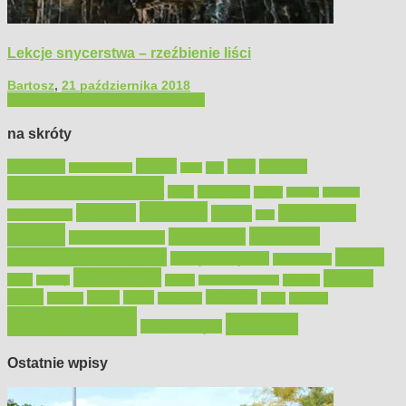
Lekcje snycerstwa – rzeźbienie liści
Bartosz
,
21 października 2018
Filmy poradnikowe
Majsterkowanie
na skróty
Bosch
akcesoria
dom
drewno
DIY
Black&Decker
dach
elektronarzędzia
farby
fototapety
garaż
jadalnia
kominek
kuchnia
kosiarki
malowanie
lampy
konserwacja
LED
meble
narzędzia
mieszkanie
meble ogrodowe
narzędzia ogrodowe
Ogród
narzędzia ręczne
ogrzewanie
oświetlenie
porady
okna
pilarki
podłogi
osprzęt
pilarki łańcuchowe
płytki
sypialnia
rolety
salon
remont
snycerka
taras
traktorki
urządzamy
łazienka
wystrój wnętrz
Ostatnie wpisy