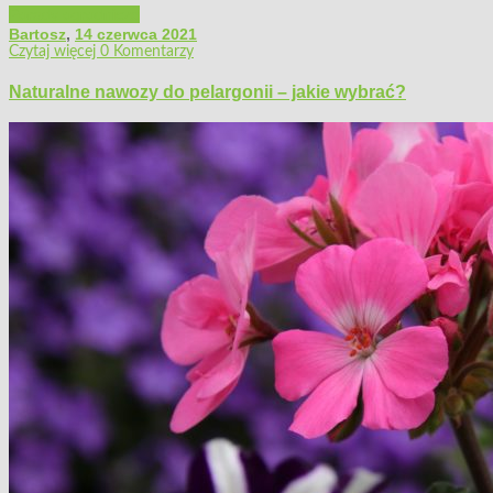
Porady ogrodnicze
Bartosz
,
14 czerwca 2021
Czytaj więcej
0 Komentarzy
Naturalne nawozy do pelargonii – jakie wybrać?