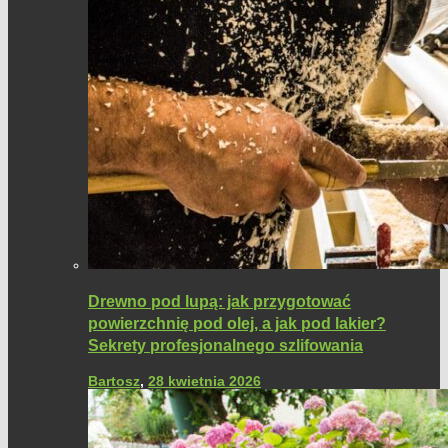
Drewno pod lupą: jak przygotować
powierzchnię pod olej, a jak pod lakier?
Sekrety profesjonalnego szlifowania
Bartosz
,
28 kwietnia 2026