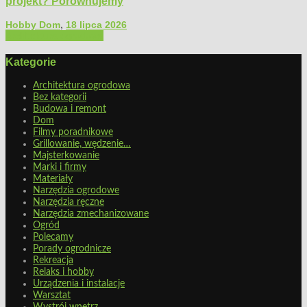
projekt? Porównujemy
Hobby Dom
,
18 lipca 2026
Architektura ogrodowa
Kategorie
Architektura ogrodowa
Bez kategorii
Budowa i remont
Dom
Filmy poradnikowe
Grillowanie, wędzenie…
Majsterkowanie
Marki i firmy
Materiały
Narzędzia ogrodowe
Narzędzia ręczne
Narzędzia zmechanizowane
Ogród
Polecamy
Porady ogrodnicze
Rekreacja
Relaks i hobby
Urządzenia i instalacje
Warsztat