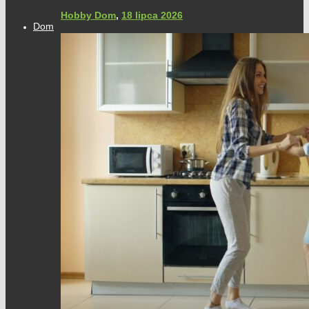
Hobby Dom
,
18 lipca 2026
Dom