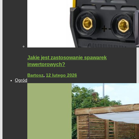
Jakie jest zastosowanie spawarek
inwertorowych?
Bartosz
,
12 lutego 2026
Ogród