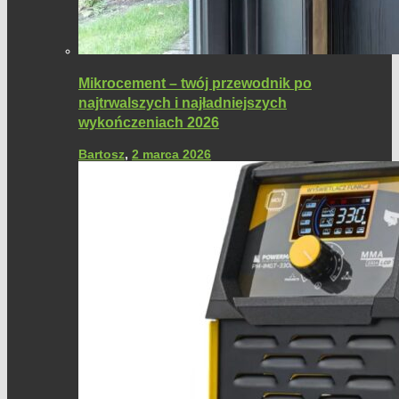
Mikrocement – twój przewodnik po
najtrwalszych i najładniejszych
wykończeniach 2026
Bartosz
,
2 marca 2026