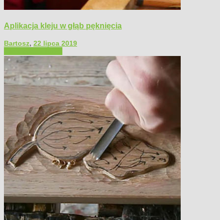
Aplikacja kleju w głąb pęknięcia
Bartosz
,
22 lipca 2019
Filmy poradnikowe