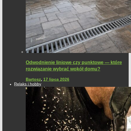
Odwodnienie liniowe czy punktowe — które
rozwiązanie wybrać wokół domu?
Bartosz
,
17 lipca 2026
Relaks i hobby