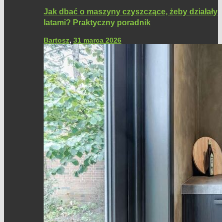
Jak dbać o maszyny czyszczące, żeby działały
latami? Praktyczny poradnik
Bartosz
,
31 marca 2026