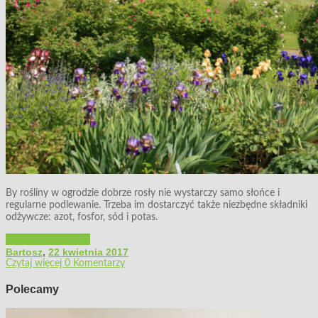
By rośliny w ogrodzie dobrze rosły nie wystarczy samo słońce i
regularne podlewanie. Trzeba im dostarczyć także niezbędne składniki
odżywcze: azot, fosfor, sód i potas.
Porady ogrodnicze
Bartosz
,
22 kwietnia 2017
Czytaj więcej
0 Komentarzy
Polecamy