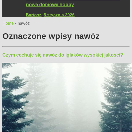
nowe domowe hobby
Bartosz
,
5 stycznia 2026
Home
»
nawóz
Oznaczone wpisy
nawóz
Czym cechuje się nawóz do iglaków wysokiej jakości?