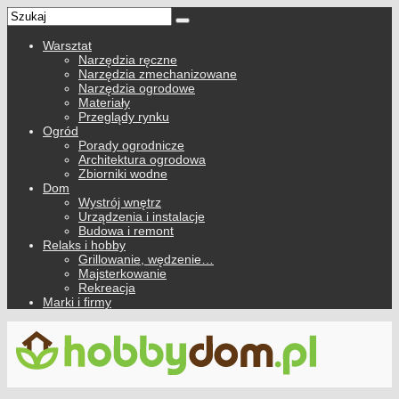
Warsztat
Narzędzia ręczne
Narzędzia zmechanizowane
Narzędzia ogrodowe
Materiały
Przeglądy rynku
Ogród
Porady ogrodnicze
Architektura ogrodowa
Zbiorniki wodne
Dom
Wystrój wnętrz
Urządzenia i instalacje
Budowa i remont
Relaks i hobby
Grillowanie, wędzenie…
Majsterkowanie
Rekreacja
Marki i firmy