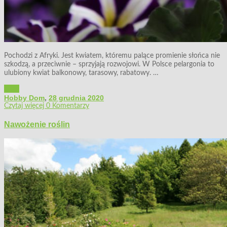
Pochodzi z Afryki. Jest kwiatem, któremu palące promienie słońca nie
szkodzą, a przeciwnie – sprzyjają rozwojowi. W Polsce pelargonia to
ulubiony kwiat balkonowy, tarasowy, rabatowy. …
Dom
Hobby Dom
,
28 grudnia 2020
Czytaj więcej
0 Komentarzy
Nawożenie roślin