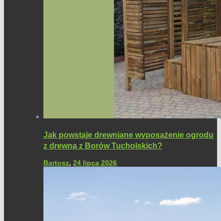
Jak powstaje drewniane wyposażenie ogrodu
z drewna z Borów Tucholskich?
Bartosz
,
24 lipca 2026