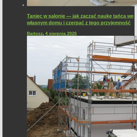
Taniec w salonie — jak zacząć naukę tańca we
własnym domu i czerpać z tego przyjemność
Bartosz
,
4 sierpnia 2026