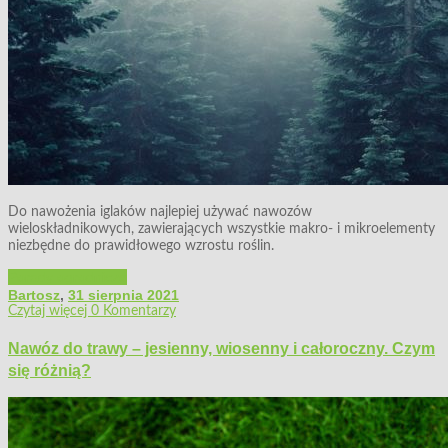
Do nawożenia iglaków najlepiej używać nawozów
wieloskładnikowych, zawierających wszystkie makro- i mikroelementy
niezbędne do prawidłowego wzrostu roślin.
Porady ogrodnicze
Bartosz
,
31 sierpnia 2021
Czytaj więcej
0 Komentarzy
Nawóz do trawy – jesienny, wiosenny i całoroczny. Czym
się różnią?