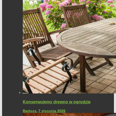
Konserwujemy drewno w ogrodzie
Bartosz
,
7 stycznia 2026