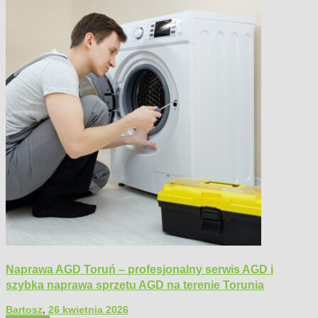
Naprawa AGD Toruń – profesjonalny serwis AGD i
szybka naprawa sprzętu AGD na terenie Torunia
Bartosz
,
26 kwietnia 2026