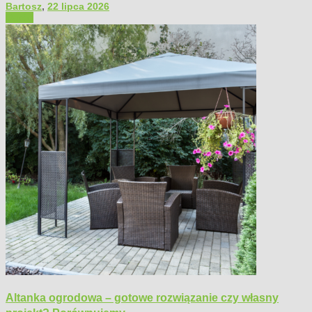
Bartosz
,
22 lipca 2026
Ogród
Altanka ogrodowa – gotowe rozwiązanie czy własny