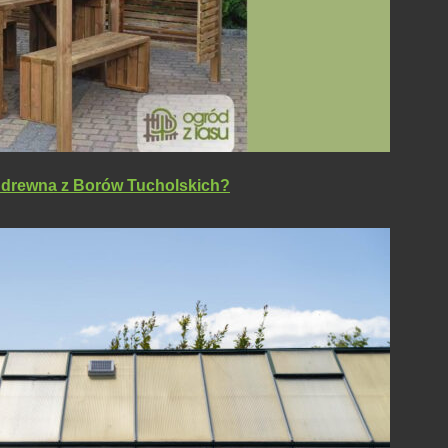
 drewna z Borów Tucholskich?