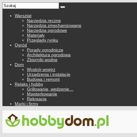
Warsztat
Narzędzia ręczne
Narzędzia zmechanizowane
Narzędzia ogrodowe
Materiały
Przeglądy rynku
Ogród
Porady ogrodnicze
Architektura ogrodowa
Zbiorniki wodne
Dom
Wystrój wnętrz
Urządzenia i instalacje
Budowa i remont
Relaks i hobby
Grillowanie, wędzenie…
Majsterkowanie
Rekreacja
Marki i firmy