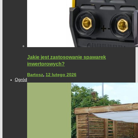
Jakie jest zastosowanie spawarek
inwertorowych?
Bartosz
,
12 lutego 2026
Ogród