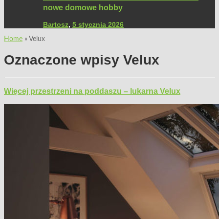
nowe domowe hobby
Bartosz
,
5 stycznia 2026
Home
»
Velux
Oznaczone wpisy
Velux
Więcej przestrzeni na poddaszu – lukarna Velux