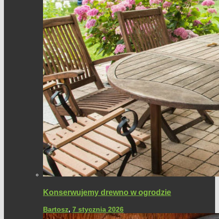
Konserwujemy drewno w ogrodzie
Bartosz
,
7 stycznia 2026