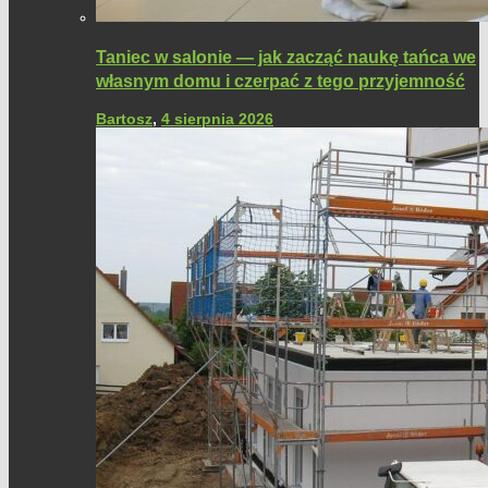
Taniec w salonie — jak zacząć naukę tańca we
własnym domu i czerpać z tego przyjemność
Bartosz
,
4 sierpnia 2026