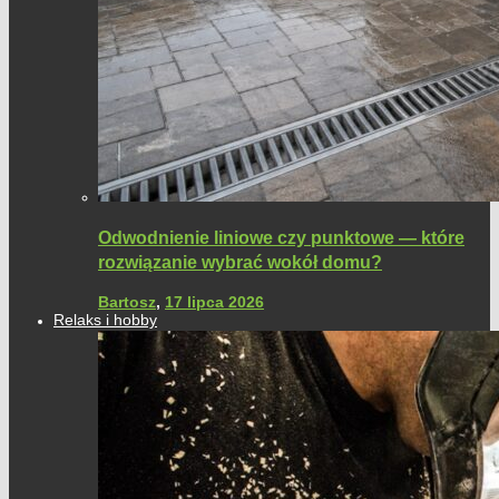
Odwodnienie liniowe czy punktowe — które
rozwiązanie wybrać wokół domu?
Bartosz
,
17 lipca 2026
Relaks i hobby