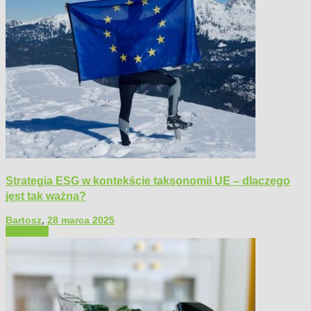
Strategia ESG w kontekście taksonomii UE – dlaczego
jest tak ważna?
Bartosz
,
28 marca 2025
Polecamy