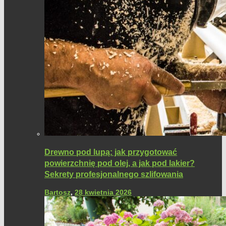
Drewno pod lupą: jak przygotować
powierzchnię pod olej, a jak pod lakier?
Sekrety profesjonalnego szlifowania
Bartosz
,
28 kwietnia 2026