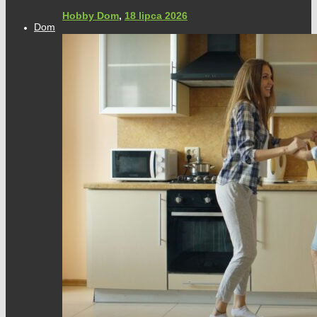
Hobby Dom
,
18 lipca 2026
Dom