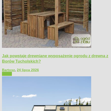
Jak powstaje drewniane wyposażenie ogrodu z drewna z
Borów Tucholskich?
Bartosz
,
24 lipca 2026
Ogród