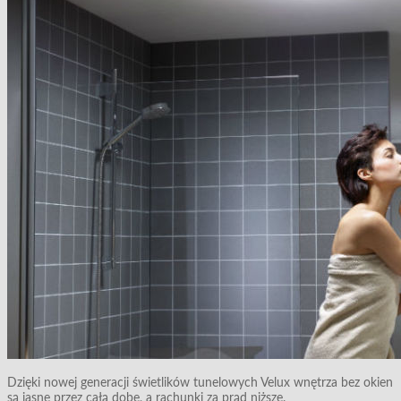
Dzięki nowej generacji świetlików tunelowych Velux wnętrza bez okien
są jasne przez całą dobę, a rachunki za prąd niższe.