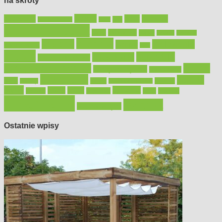
na skróty
Bosch
akcesoria
dom
drewno
DIY
Black&Decker
dach
elektronarzędzia
farby
fototapety
garaż
jadalnia
kominek
kuchnia
kosiarki
malowanie
lampy
konserwacja
LED
meble
narzędzia
mieszkanie
meble ogrodowe
narzędzia ogrodowe
Ogród
narzędzia ręczne
ogrzewanie
oświetlenie
porady
okna
pilarki
podłogi
osprzęt
pilarki łańcuchowe
płytki
sypialnia
rolety
salon
remont
snycerka
taras
traktorki
urządzamy
łazienka
wystrój wnętrz
Ostatnie wpisy