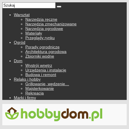
Warsztat
Narzędzia ręczne
Narzędzia zmechanizowane
Narzędzia ogrodowe
Materiały
Przeglądy rynku
Ogród
Porady ogrodnicze
Architektura ogrodowa
Zbiorniki wodne
Dom
Wystrój wnętrz
Urządzenia i instalacje
Budowa i remont
Relaks i hobby
Grillowanie, wędzenie…
Majsterkowanie
Rekreacja
Marki i firmy