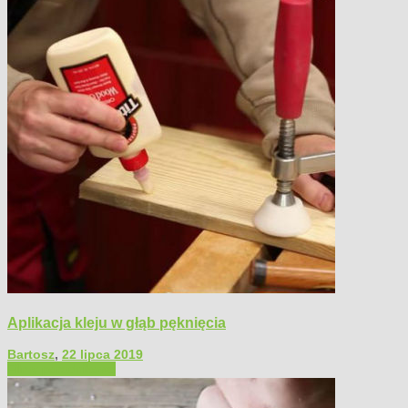
Aplikacja kleju w głąb pęknięcia
Bartosz
,
22 lipca 2019
Filmy poradnikowe