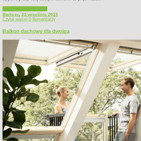
Urządzenia i instalacje
Bartosz
,
23 września 2015
Czytaj więcej
0 Komentarzy
Balkon dachowy dla dwojga