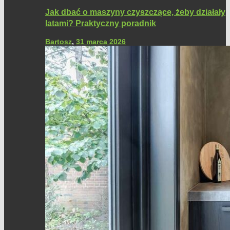
Jak dbać o maszyny czyszczące, żeby działały
latami? Praktyczny poradnik
Bartosz
,
31 marca 2026