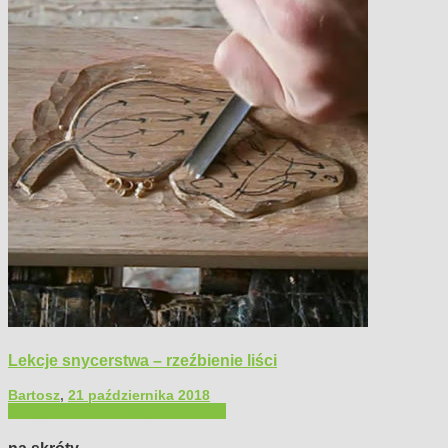
Lekcje snycerstwa – rzeźbienie liści
Bartosz
,
21 października 2018
Filmy poradnikowe
Majsterkowanie