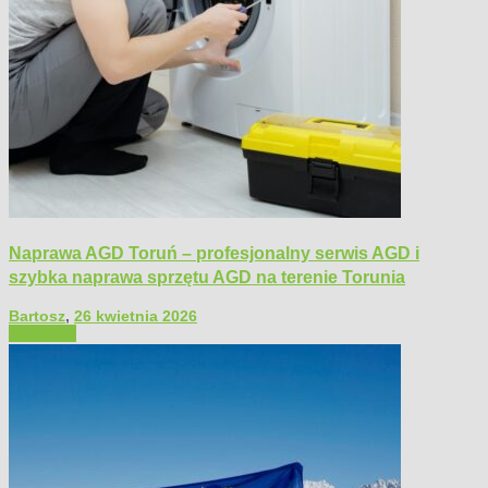
Naprawa AGD Toruń – profesjonalny serwis AGD i
szybka naprawa sprzętu AGD na terenie Torunia
Bartosz
,
26 kwietnia 2026
Polecamy