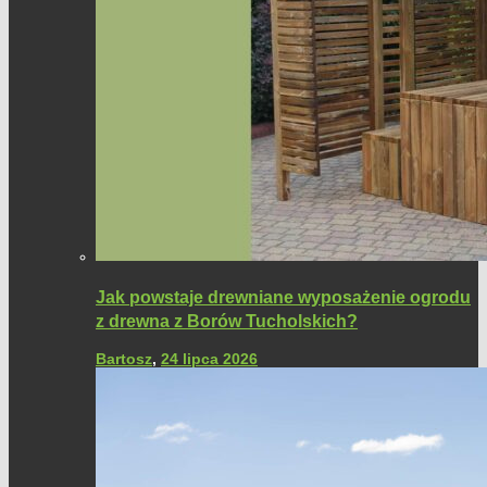
Jak powstaje drewniane wyposażenie ogrodu
z drewna z Borów Tucholskich?
Bartosz
,
24 lipca 2026