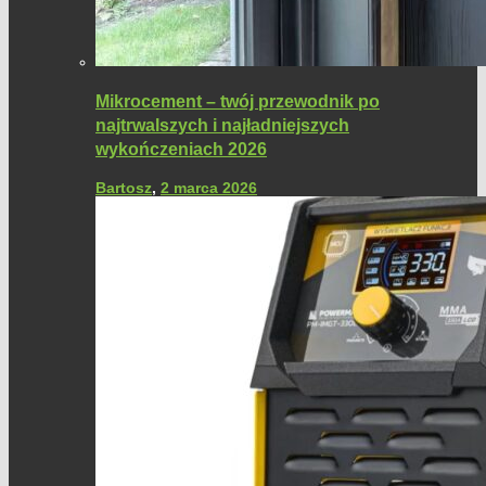
Mikrocement – twój przewodnik po
najtrwalszych i najładniejszych
wykończeniach 2026
Bartosz
,
2 marca 2026