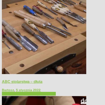
ABC stolarstwa – dłuta
Bartosz
,
5 stycznia 2022
Filmy poradnikowe
Narzędzia ręczne