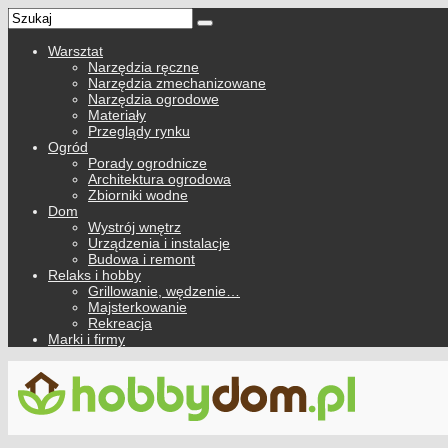
Warsztat
Narzędzia ręczne
Narzędzia zmechanizowane
Narzędzia ogrodowe
Materiały
Przeglądy rynku
Ogród
Porady ogrodnicze
Architektura ogrodowa
Zbiorniki wodne
Dom
Wystrój wnętrz
Urządzenia i instalacje
Budowa i remont
Relaks i hobby
Grillowanie, wędzenie…
Majsterkowanie
Rekreacja
Marki i firmy