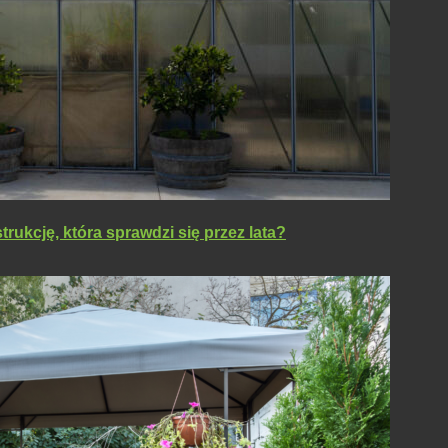
rukcję, która sprawdzi się przez lata?