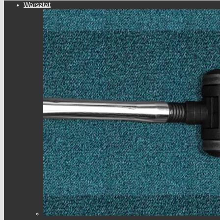
Warsztat