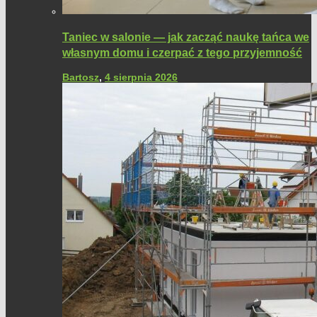
Taniec w salonie — jak zacząć naukę tańca we
własnym domu i czerpać z tego przyjemność
Bartosz
,
4 sierpnia 2026