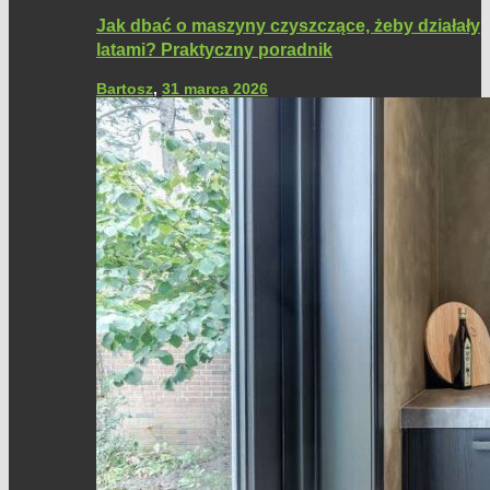
Jak dbać o maszyny czyszczące, żeby działały
latami? Praktyczny poradnik
Bartosz
,
31 marca 2026