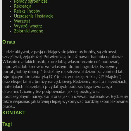
Porady ogrodnicze
Rekreacja
Relaks i hobby
Urządzenia i instalacje
Warsztat
Wystrój wnętrz
Zbiorniki wodne
O nas
Ludzie aktywni, z pasją oddający się jakiemuś hobby, są zdrowsi,
szczęśliwsi, żyją dłużej. Potwierdzają to już nawet badania naukowe.
Właśnie dla takich osób, które lubią własnoręcznie coś budować,
naprawiać lub kreować we własnym domu i ogrodzie, tworzymy
portal „hobby dom.pl”. Jesteśmy niezależnymi dziennikarzami od lat
zajmującymi się tematyką DIY (m.in. w miesięczniku „DIY Majster”)
oraz ekspertami z branży narzędziowej. Będziemy pisać o narzędziach,
materiałach i sprzętach przydatnych podczas tego twórczego
działania. Chcemy też podpowiadać jak się posługiwać
poszczególnymi narzędziami oraz jakich używać materiałów. Będziemy
także wyjaśniać jak łatwiej i lepiej wykonywać bardziej skomplikowane
prace...
KONTAKT
Tagi