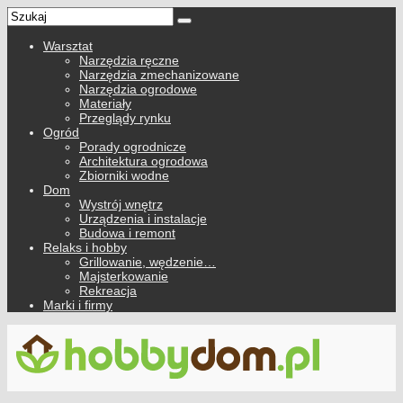
Warsztat
Narzędzia ręczne
Narzędzia zmechanizowane
Narzędzia ogrodowe
Materiały
Przeglądy rynku
Ogród
Porady ogrodnicze
Architektura ogrodowa
Zbiorniki wodne
Dom
Wystrój wnętrz
Urządzenia i instalacje
Budowa i remont
Relaks i hobby
Grillowanie, wędzenie…
Majsterkowanie
Rekreacja
Marki i firmy