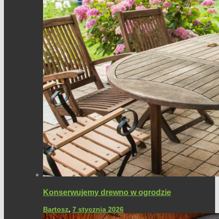
Konserwujemy drewno w ogrodzie
Bartosz
,
7 stycznia 2026