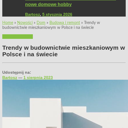
nowe domowe hobby
Bartosz
,
5 stycznia 2026
Home
»
Nowości
»
Dom
»
Budowa i remont
»
Trendy w
budownictwie mieszkaniowym w Polsce i na świecie
Budowa i remont
Trendy w budownictwie mieszkaniowym w
Polsce i na świecie
Udostępnij na:
Bartosz
—
1 sierpnia 2023