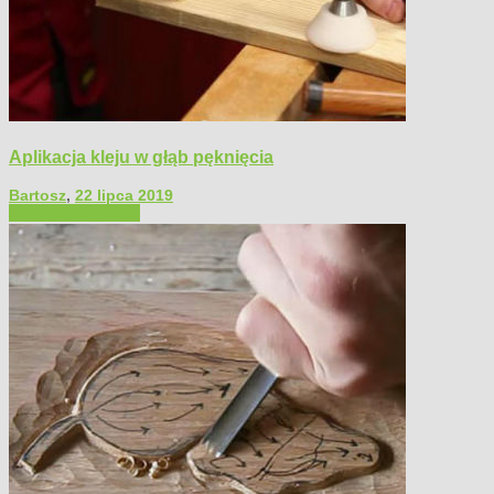
Aplikacja kleju w głąb pęknięcia
Bartosz
,
22 lipca 2019
Filmy poradnikowe