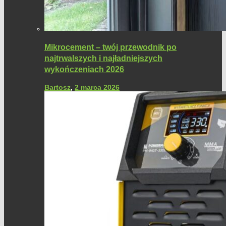
Mikrocement – twój przewodnik po
najtrwalszych i najładniejszych
wykończeniach 2026
Bartosz
,
2 marca 2026