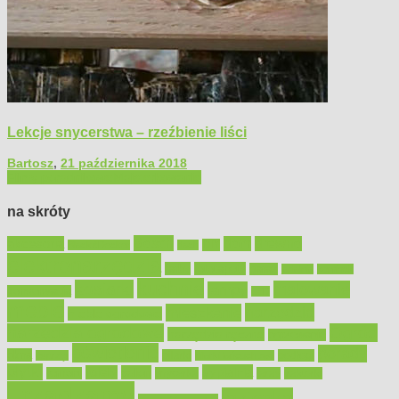
Lekcje snycerstwa – rzeźbienie liści
Bartosz
,
21 października 2018
Filmy poradnikowe
Majsterkowanie
na skróty
Bosch
akcesoria
dom
drewno
DIY
Black&Decker
dach
elektronarzędzia
farby
fototapety
garaż
jadalnia
kominek
kuchnia
kosiarki
malowanie
lampy
konserwacja
LED
meble
narzędzia
mieszkanie
meble ogrodowe
narzędzia ogrodowe
Ogród
narzędzia ręczne
ogrzewanie
oświetlenie
porady
okna
pilarki
podłogi
osprzęt
pilarki łańcuchowe
płytki
sypialnia
rolety
salon
remont
snycerka
taras
traktorki
urządzamy
łazienka