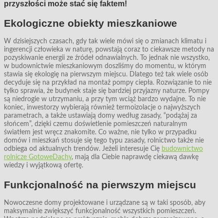
przyszłości może stać się faktem!
Ekologiczne obiekty mieszkaniowe
W dzisiejszych czasach, gdy tak wiele mówi się o zmianach klimatu i
ingerencji człowieka w naturę, powstają coraz to ciekawsze metody na
pozyskiwanie energii ze źródeł odnawialnych. To jednak nie wszystko,
w budownictwie mieszkaniowym doszliśmy do momentu, w którym
stawia się ekologię na pierwszym miejscu. Dlatego też tak wiele osób
decyduje się na przykład na montaż pompy ciepła. Rozwiązanie to nie
tylko sprawia, że budynek staje się bardziej przyjazny naturze. Pompy
są niedrogie w utrzymaniu, a przy tym wciąż bardzo wydajne. To nie
koniec, inwestorzy wybierają również termoizolacje o najwyższych
parametrach, a także ustawiają domy według zasady, “podążaj za
słońcem”, dzięki czemu doświetlenie pomieszczeń naturalnym
światłem jest wręcz znakomite. Co ważne, nie tylko w przypadku
domów i mieszkań stosuje się tego typu zasady, rolnictwo także nie
odbiega od aktualnych trendów. Jeżeli interesuje Cię
budownictwo
rolnicze GotoweDachy
, mają dla Ciebie naprawdę ciekawą dawkę
wiedzy i wyjątkową ofertę.
Funkcjonalność na pierwszym miejscu
Nowoczesne domy projektowane i urządzane są w taki sposób, aby
maksymalnie zwiększyć funkcjonalność wszystkich pomieszczeń.