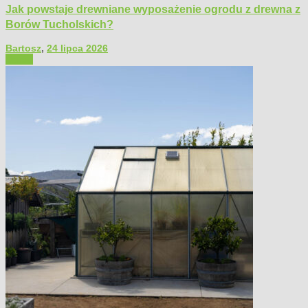
Jak powstaje drewniane wyposażenie ogrodu z drewna z
Borów Tucholskich?
Bartosz
,
24 lipca 2026
Ogród