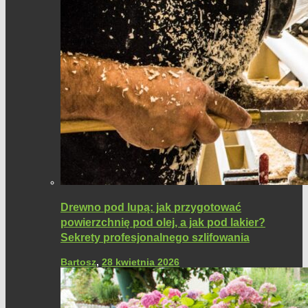
Drewno pod lupą: jak przygotować
powierzchnię pod olej, a jak pod lakier?
Sekrety profesjonalnego szlifowania
Bartosz
,
28 kwietnia 2026