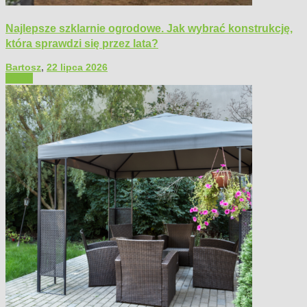
Najlepsze szklarnie ogrodowe. Jak wybrać konstrukcję,
która sprawdzi się przez lata?
Bartosz
,
22 lipca 2026
Ogród