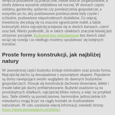
Wnętrza podzielone są praktycznie, meble dobrze zorganizowane, a
strefa dzienna wyraźnie oddzielona od nocnej. W domach często
widzimy, garderoby, spiżarnie czy pomieszczenia gospodarcze, a
wszystko po to, aby podstawowe pomieszczenia były czyste i
schludne, pozbawione niepotrzebnych dodatków. Co więcej,
inwestorzy decydują się na znaczne ograniczenie mebli, a także
kolorystyki, która najczęściej przejawia się w dwóch barwach, czerni
oraz beli. Warto podkreślić, że w takich obiektach znacznie łatwiej jest
utrzymać porządek.
Budownictwo mieszkaniowe
bez dwóch zdań
wciąż się rozwija i za niedługo możemy spodziewać się kolejnych
trendów.
Proste formy konstrukcji, jak najbliżej
natury
W zewnętrznej części budynku króluje minimalizm oraz prosta forma.
Najczęściej dachy są dwuspadowe z wysuniętym okapem. Popularne
są domy nawiązujące swoim wyglądem do dawnych budynków
gospodarczych. Stosuje się konstrukcje dachowe drewniane, lekkie i
trwałe takie jak dachy prefabrykowane. Budynki osadzone są na
prostokątnych działkach, najczęściej blisko natury, a więc na przykład
lasu. Takie obiekty są ponadczasowe, harmonijne, jednocześnie ich
mieszkańcy mogą liczyć na ciągły kontakt ze środowiskiem
naturalnym. W celu uzyskania więcej informacji, odwiedź stronę:
https://www.gotowedachy.pl/oferta/
.