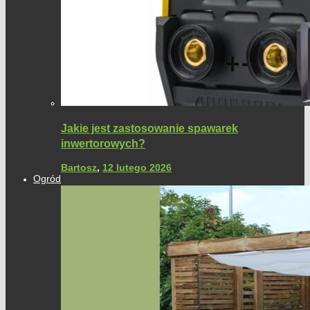
Jakie jest zastosowanie spawarek
inwertorowych?
Bartosz
,
12 lutego 2026
Ogród