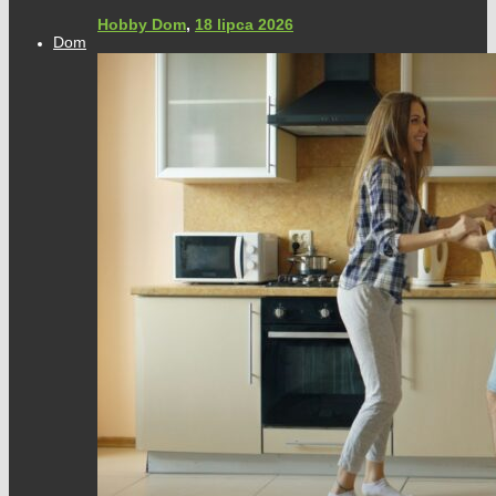
Hobby Dom
,
18 lipca 2026
Dom