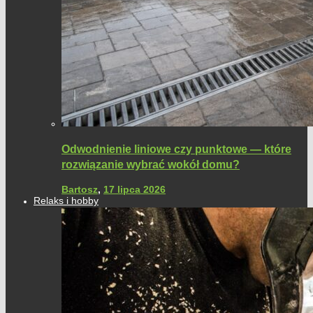
Odwodnienie liniowe czy punktowe — które
rozwiązanie wybrać wokół domu?
Bartosz
,
17 lipca 2026
Relaks i hobby