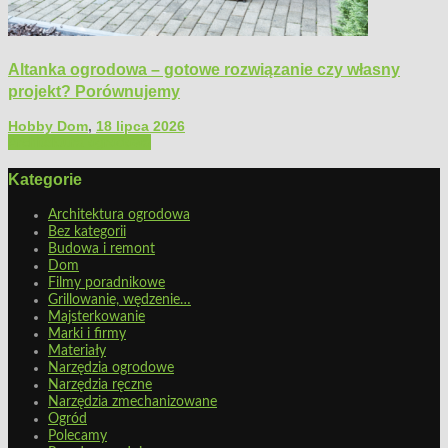
Altanka ogrodowa – gotowe rozwiązanie czy własny
projekt? Porównujemy
Hobby Dom
,
18 lipca 2026
Architektura ogrodowa
Kategorie
Architektura ogrodowa
Bez kategorii
Budowa i remont
Dom
Filmy poradnikowe
Grillowanie, wędzenie…
Majsterkowanie
Marki i firmy
Materiały
Narzędzia ogrodowe
Narzędzia ręczne
Narzędzia zmechanizowane
Ogród
Polecamy