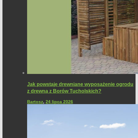
Jak powstaje drewniane wyposażenie ogrodu
z drewna z Borów Tucholskich?
Bartosz
,
24 lipca 2026