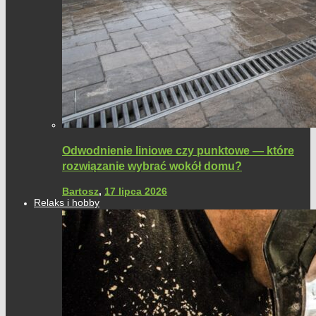
Odwodnienie liniowe czy punktowe — które
rozwiązanie wybrać wokół domu?
Bartosz
,
17 lipca 2026
Relaks i hobby