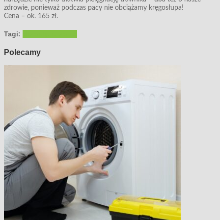
zdrowie, ponieważ podczas pacy nie obciążamy kręgosłupa!
Cena – ok. 165 zł.
Tagi:
chwasty
usuwanie
Polecamy