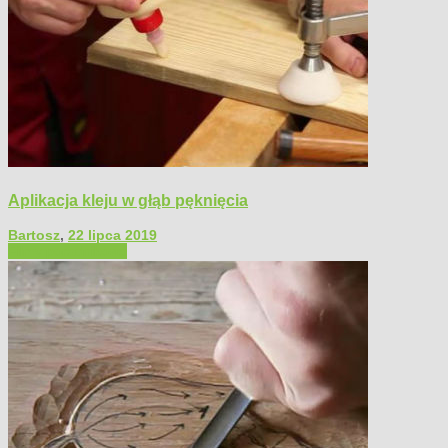
Aplikacja kleju w głąb pęknięcia
Bartosz
,
22 lipca 2019
Filmy poradnikowe