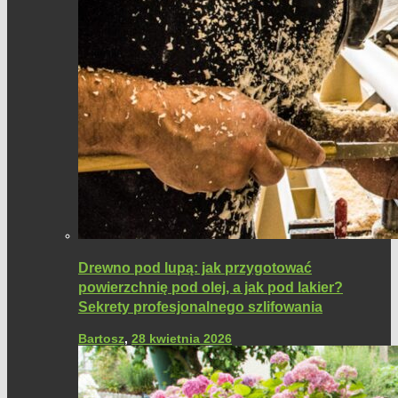
Drewno pod lupą: jak przygotować
powierzchnię pod olej, a jak pod lakier?
Sekrety profesjonalnego szlifowania
Bartosz
,
28 kwietnia 2026