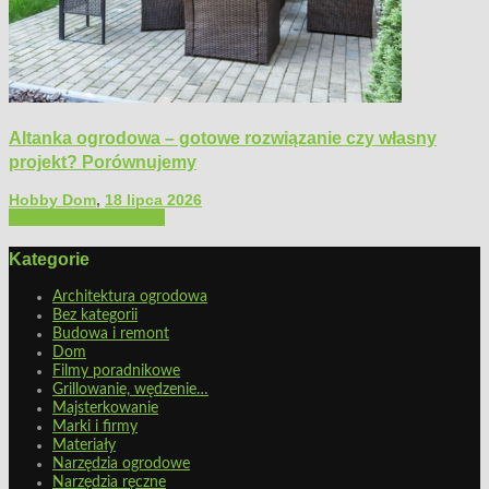
Altanka ogrodowa – gotowe rozwiązanie czy własny
projekt? Porównujemy
Hobby Dom
,
18 lipca 2026
Architektura ogrodowa
Kategorie
Architektura ogrodowa
Bez kategorii
Budowa i remont
Dom
Filmy poradnikowe
Grillowanie, wędzenie…
Majsterkowanie
Marki i firmy
Materiały
Narzędzia ogrodowe
Narzędzia ręczne