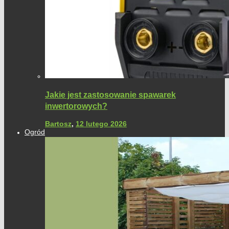
Jakie jest zastosowanie spawarek
inwertorowych?
Bartosz
,
12 lutego 2026
Ogród