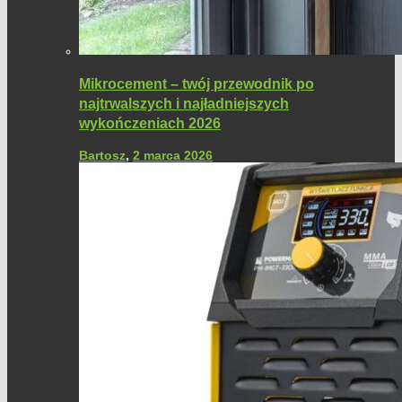
Mikrocement – twój przewodnik po
najtrwalszych i najładniejszych
wykończeniach 2026
Bartosz
,
2 marca 2026