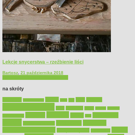
Lekcje snycerstwa – rzeźbienie liści
Bartosz
,
21 października 2018
Filmy poradnikowe
Majsterkowanie
na skróty
Bosch
akcesoria
dom
drewno
DIY
Black&Decker
dach
elektronarzędzia
farby
fototapety
garaż
jadalnia
kominek
kuchnia
kosiarki
malowanie
lampy
konserwacja
LED
meble
narzędzia
mieszkanie
meble ogrodowe
narzędzia ogrodowe
Ogród
narzędzia ręczne
ogrzewanie