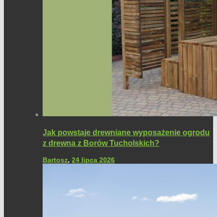
Jak powstaje drewniane wyposażenie ogrodu
z drewna z Borów Tucholskich?
Bartosz
,
24 lipca 2026