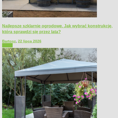
Najlepsze szklarnie ogrodowe. Jak wybrać konstrukcję,
która sprawdzi się przez lata?
Bartosz
,
22 lipca 2026
Ogród