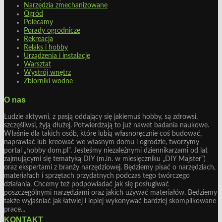
Narzędzia zmechanizowane
Ogród
Polecamy
Porady ogrodnicze
Rekreacja
Relaks i hobby
Urządzenia i instalacje
Warsztat
Wystrój wnętrz
Zbiorniki wodne
O nas
Ludzie aktywni, z pasją oddający się jakiemuś hobby, są zdrowsi,
szczęśliwsi, żyją dłużej. Potwierdzają to już nawet badania naukowe.
Właśnie dla takich osób, które lubią własnoręcznie coś budować,
naprawiać lub kreować we własnym domu i ogrodzie, tworzymy
portal „hobby dom.pl”. Jesteśmy niezależnymi dziennikarzami od lat
zajmującymi się tematyką DIY (m.in. w miesięczniku „DIY Majster”)
oraz ekspertami z branży narzędziowej. Będziemy pisać o narzędziach,
materiałach i sprzętach przydatnych podczas tego twórczego
działania. Chcemy też podpowiadać jak się posługiwać
poszczególnymi narzędziami oraz jakich używać materiałów. Będziemy
także wyjaśniać jak łatwiej i lepiej wykonywać bardziej skomplikowane
prace...
KONTAKT