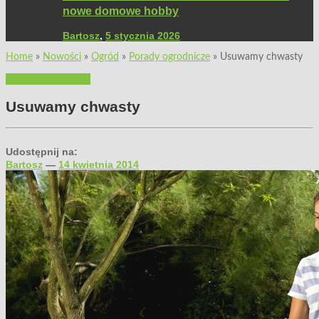
nowe domowe hobby
Bartosz
,
5 stycznia 2026
Home
»
Nowości
»
Ogród
»
Porady ogrodnicze
»
Usuwamy chwasty
Porady ogrodnicze
Usuwamy chwasty
Udostępnij na:
Bartosz
—
14 kwietnia 2014