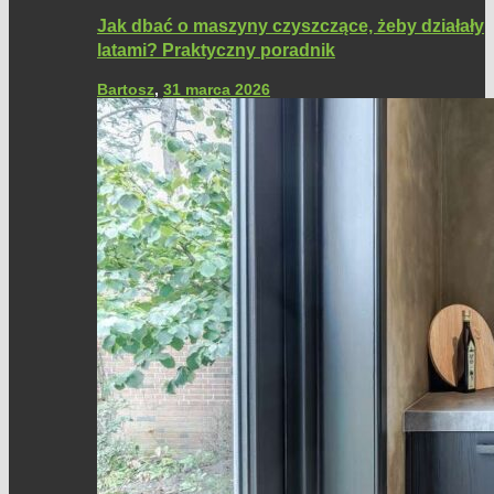
Jak dbać o maszyny czyszczące, żeby działały
latami? Praktyczny poradnik
Bartosz
,
31 marca 2026