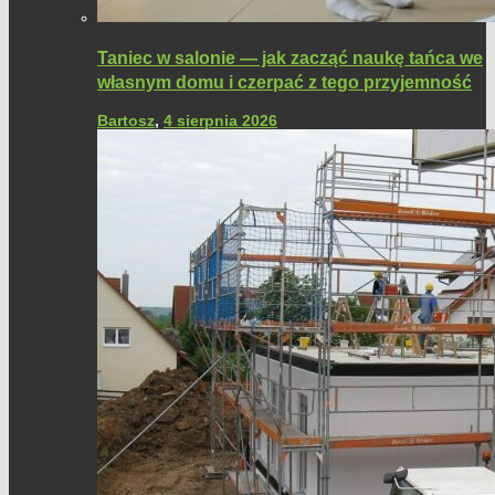
Taniec w salonie — jak zacząć naukę tańca we
własnym domu i czerpać z tego przyjemność
Bartosz
,
4 sierpnia 2026