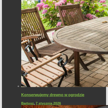
Konserwujemy drewno w ogrodzie
Bartosz
,
7 stycznia 2026