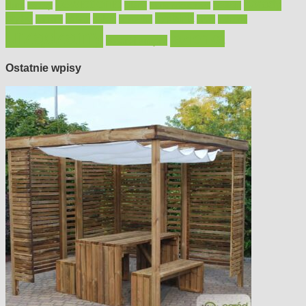
oświetlenie
porady
okna
pilarki
podłogi
osprzęt
pilarki łańcuchowe
płytki
sypialnia
rolety
salon
remont
snycerka
taras
traktorki
urządzamy
łazienka
wystrój wnętrz
Ostatnie wpisy