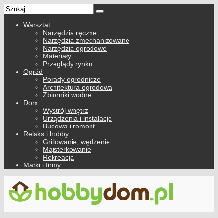
Warsztat
Narzędzia ręczne
Narzędzia zmechanizowane
Narzędzia ogrodowe
Materiały
Przeglądy rynku
Ogród
Porady ogrodnicze
Architektura ogrodowa
Zbiorniki wodne
Dom
Wystrój wnętrz
Urządzenia i instalacje
Budowa i remont
Relaks i hobby
Grillowanie, wędzenie…
Majsterkowanie
Rekreacja
Marki i firmy