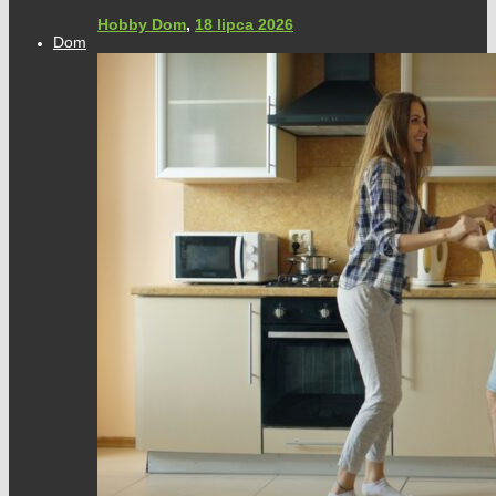
Hobby Dom
,
18 lipca 2026
Dom