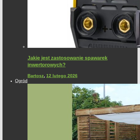
Jakie jest zastosowanie spawarek
inwertorowych?
Bartosz
,
12 lutego 2026
Ogród