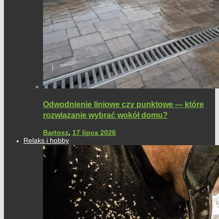
Odwodnienie liniowe czy punktowe — które
rozwiązanie wybrać wokół domu?
Bartosz
,
17 lipca 2026
Relaks i hobby