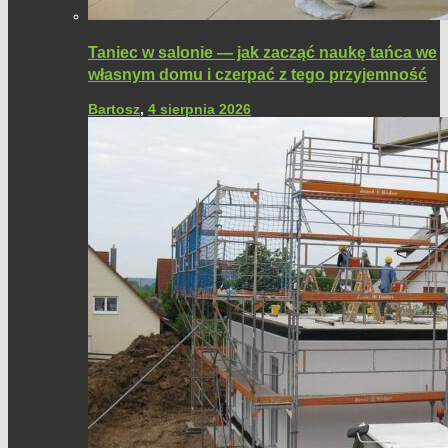
Taniec w salonie — jak zacząć naukę tańca we
własnym domu i czerpać z tego przyjemność
Bartosz
,
4 sierpnia 2026