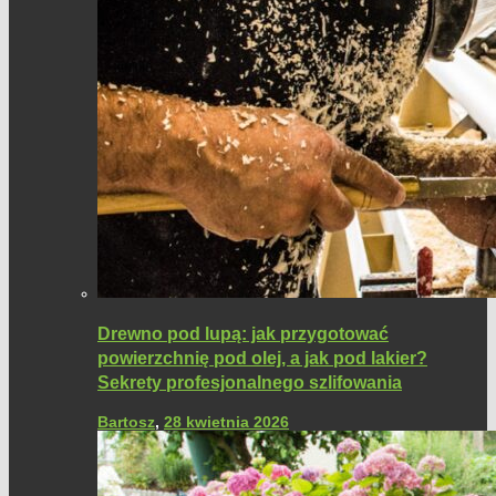
Drewno pod lupą: jak przygotować
powierzchnię pod olej, a jak pod lakier?
Sekrety profesjonalnego szlifowania
Bartosz
,
28 kwietnia 2026