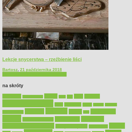
Lekcje snycerstwa – rzeźbienie liści
Bartosz
,
21 października 2018
Filmy poradnikowe
Majsterkowanie
na skróty
Bosch
akcesoria
dom
drewno
DIY
Black&Decker
dach
elektronarzędzia
farby
fototapety
garaż
jadalnia
kominek
kuchnia
kosiarki
malowanie
lampy
konserwacja
LED
meble
narzędzia
mieszkanie
meble ogrodowe
narzędzia ogrodowe
Ogród
narzędzia ręczne
ogrzewanie