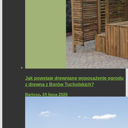
Jak powstaje drewniane wyposażenie ogrodu
z drewna z Borów Tucholskich?
Bartosz
,
24 lipca 2026