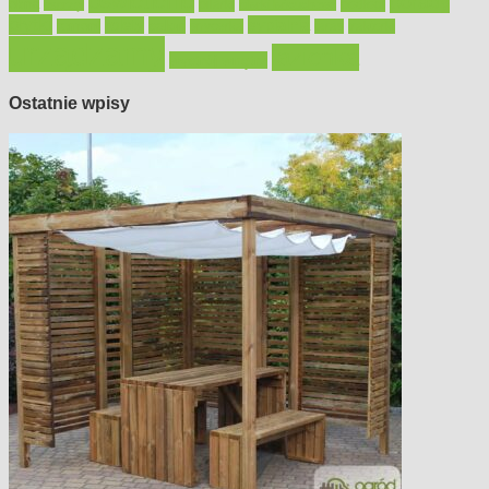
oświetlenie
porady
okna
pilarki
podłogi
osprzęt
pilarki łańcuchowe
płytki
sypialnia
rolety
salon
remont
snycerka
taras
traktorki
urządzamy
łazienka
wystrój wnętrz
Ostatnie wpisy