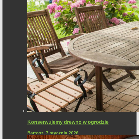
Konserwujemy drewno w ogrodzie
Bartosz
,
7 stycznia 2026