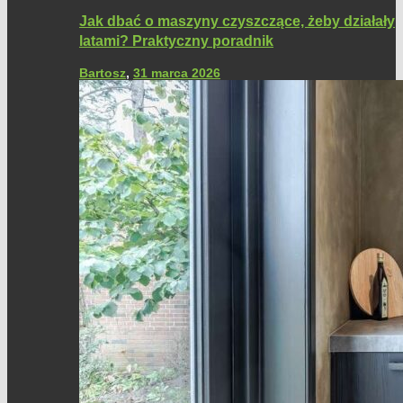
Jak dbać o maszyny czyszczące, żeby działały
latami? Praktyczny poradnik
Bartosz
,
31 marca 2026