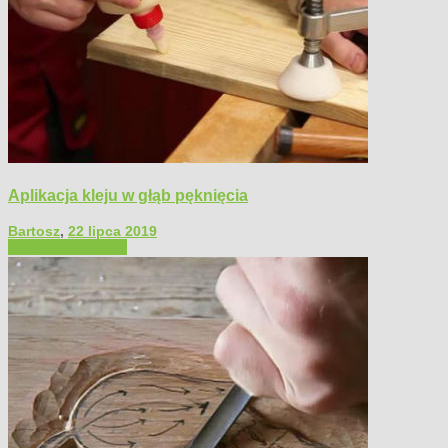
Aplikacja kleju w głąb pęknięcia
Bartosz
,
22 lipca 2019
Filmy poradnikowe