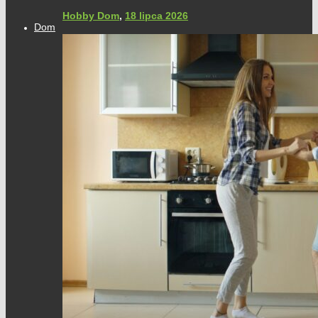
Hobby Dom
,
18 lipca 2026
Dom