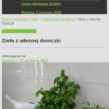
nowe domowe hobby
Bartosz
,
5 stycznia 2026
Home
»
Nowości
»
Dom
»
Urządzenia i instalacje
»
Zioła z własnej
doniczki
Urządzenia i instalacje
Zioła z własnej doniczki
Udostępnij na:
Bartosz
—
17 września 2015