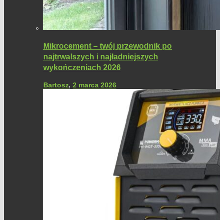
Mikrocement – twój przewodnik po
najtrwalszych i najładniejszych
wykończeniach 2026
Bartosz
,
2 marca 2026