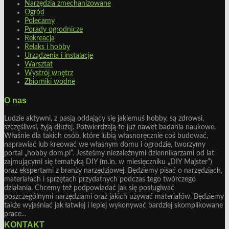
Narzędzia zmechanizowane
Ogród
Polecamy
Porady ogrodnicze
Rekreacja
Relaks i hobby
Urządzenia i instalacje
Warsztat
Wystrój wnętrz
Zbiorniki wodne
O nas
Ludzie aktywni, z pasją oddający się jakiemuś hobby, są zdrowsi,
szczęśliwsi, żyją dłużej. Potwierdzają to już nawet badania naukowe.
Właśnie dla takich osób, które lubią własnoręcznie coś budować,
naprawiać lub kreować we własnym domu i ogrodzie, tworzymy
portal „hobby dom.pl”. Jesteśmy niezależnymi dziennikarzami od lat
zajmującymi się tematyką DIY (m.in. w miesięczniku „DIY Majster”)
oraz ekspertami z branży narzędziowej. Będziemy pisać o narzędziach,
materiałach i sprzętach przydatnych podczas tego twórczego
działania. Chcemy też podpowiadać jak się posługiwać
poszczególnymi narzędziami oraz jakich używać materiałów. Będziemy
także wyjaśniać jak łatwiej i lepiej wykonywać bardziej skomplikowane
prace...
KONTAKT