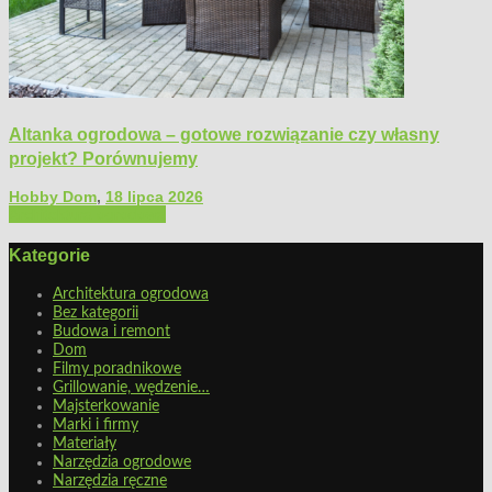
Altanka ogrodowa – gotowe rozwiązanie czy własny
projekt? Porównujemy
Hobby Dom
,
18 lipca 2026
Architektura ogrodowa
Kategorie
Architektura ogrodowa
Bez kategorii
Budowa i remont
Dom
Filmy poradnikowe
Grillowanie, wędzenie…
Majsterkowanie
Marki i firmy
Materiały
Narzędzia ogrodowe
Narzędzia ręczne