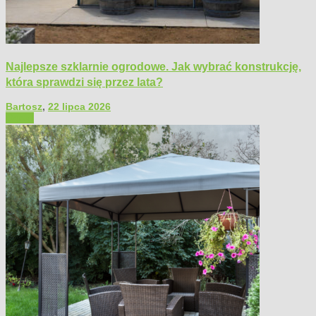
Najlepsze szklarnie ogrodowe. Jak wybrać konstrukcję,
która sprawdzi się przez lata?
Bartosz
,
22 lipca 2026
Ogród