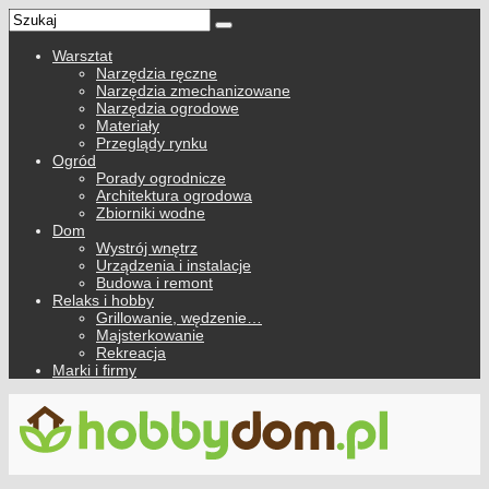
Warsztat
Narzędzia ręczne
Narzędzia zmechanizowane
Narzędzia ogrodowe
Materiały
Przeglądy rynku
Ogród
Porady ogrodnicze
Architektura ogrodowa
Zbiorniki wodne
Dom
Wystrój wnętrz
Urządzenia i instalacje
Budowa i remont
Relaks i hobby
Grillowanie, wędzenie…
Majsterkowanie
Rekreacja
Marki i firmy