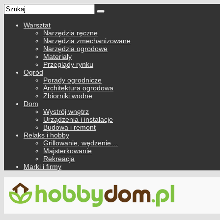
Warsztat
Narzędzia ręczne
Narzędzia zmechanizowane
Narzędzia ogrodowe
Materiały
Przeglądy rynku
Ogród
Porady ogrodnicze
Architektura ogrodowa
Zbiorniki wodne
Dom
Wystrój wnętrz
Urządzenia i instalacje
Budowa i remont
Relaks i hobby
Grillowanie, wędzenie…
Majsterkowanie
Rekreacja
Marki i firmy