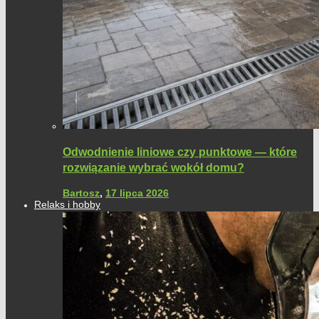
Odwodnienie liniowe czy punktowe — które
rozwiązanie wybrać wokół domu?
Bartosz
,
17 lipca 2026
Relaks i hobby