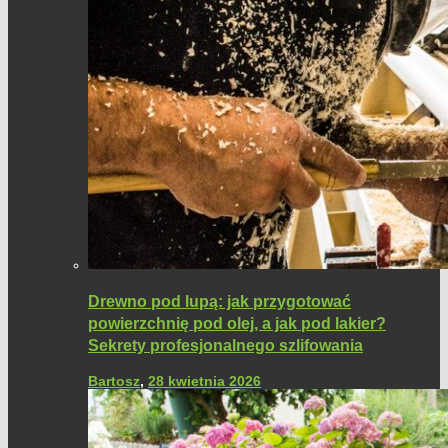
Drewno pod lupą: jak przygotować
powierzchnię pod olej, a jak pod lakier?
Sekrety profesjonalnego szlifowania
Bartosz
,
28 kwietnia 2026