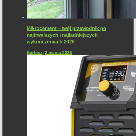
Mikrocement – twój przewodnik po
najtrwalszych i najładniejszych
wykończeniach 2026
Bartosz
,
2 marca 2026