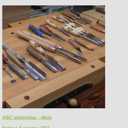
ABC stolarstwa – dłuta
Bartosz
,
5 stycznia 2022