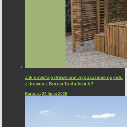
Jak powstaje drewniane wyposażenie ogrodu
z drewna z Borów Tucholskich?
Bartosz
,
24 lipca 2026