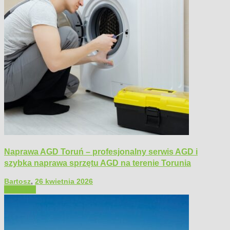
Naprawa AGD Toruń – profesjonalny serwis AGD i
szybka naprawa sprzętu AGD na terenie Torunia
Bartosz
,
26 kwietnia 2026
Polecamy