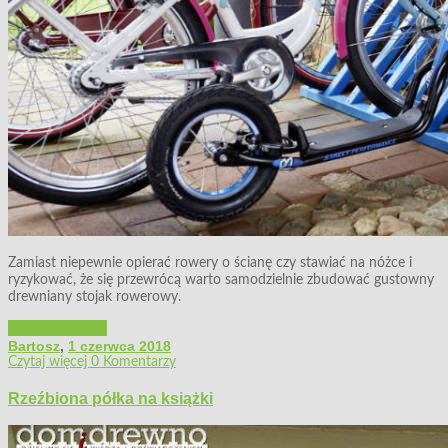
Zamiast niepewnie opierać rowery o ścianę czy stawiać na nóżce i
ryzykować, że się przewrócą warto samodzielnie zbudować gustowny
drewniany stojak rowerowy.
Majsterkowanie
Bartosz
,
1 czerwca 2018
Czytaj więcej
0 Komentarzy
Rzeźbiona półka na książki