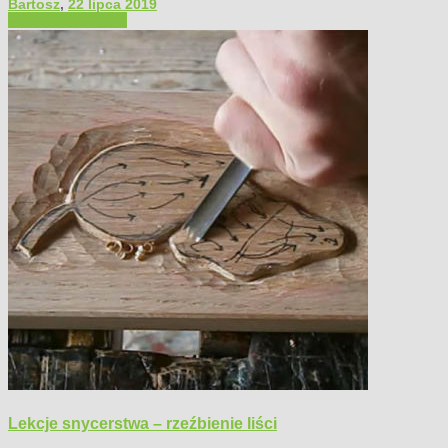
Bartosz
,
22 lipca 2019
Filmy poradnikowe
Lekcje snycerstwa – rzeźbienie liści