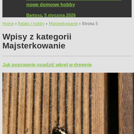
nowe domowe hobby
Bartosz
,
5 stycznia 2026
Home
»
Relaks i hobby
»
Majsterkowanie
»
Strona 5
Wpisy z kategorii
Majsterkowanie
Jak poprawnie osadzić wkręt w drewnie