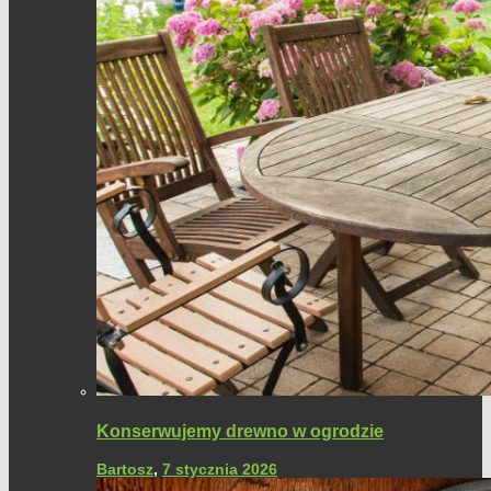
Konserwujemy drewno w ogrodzie
Bartosz
,
7 stycznia 2026