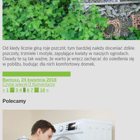
Od kiedy licznie giną roje pszczół, tym bardziej należy doceniać dzikie
pszczoły, trzmiele i motyle, zapylające kwiaty w naszych ogrodach.
Owady te są tak ważne, że warto je wręcz zachęcać do osiedlenia się
w pobliżu, budując dla nich komfortowy domek.
Majsterkowanie
Porady ogrodnicze
Bartosz
,
24 kwietnia 2018
Czytaj więcej
0 Komentarzy
«
1
…
3
4
5
6
7
…
18
»
Polecamy