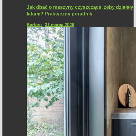
Jak dbać o maszyny czyszczące, żeby działały
latami? Praktyczny poradnik
Bartosz
,
31 marca 2026