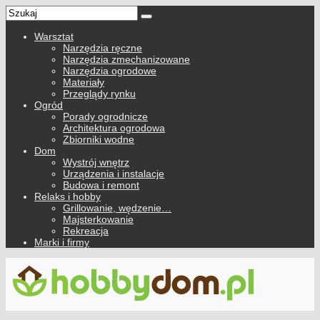
Warsztat
Narzędzia ręczne
Narzędzia zmechanizowane
Narzędzia ogrodowe
Materiały
Przeglądy rynku
Ogród
Porady ogrodnicze
Architektura ogrodowa
Zbiorniki wodne
Dom
Wystrój wnętrz
Urządzenia i instalacje
Budowa i remont
Relaks i hobby
Grillowanie, wędzenie…
Majsterkowanie
Rekreacja
Marki i firmy