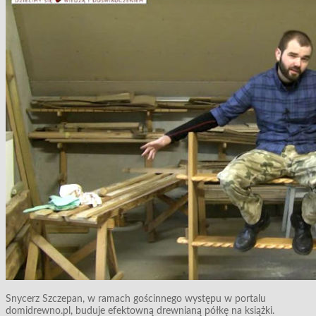
Snycerz Szczepan, w ramach gościnnego występu w portalu
domidrewno.pl, buduje efektowną drewnianą półkę na książki.