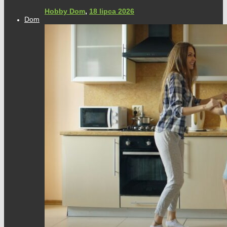
Hobby Dom
,
18 lipca 2026
Dom