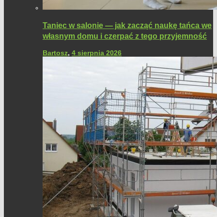
Taniec w salonie — jak zacząć naukę tańca we
własnym domu i czerpać z tego przyjemność
Bartosz
,
4 sierpnia 2026