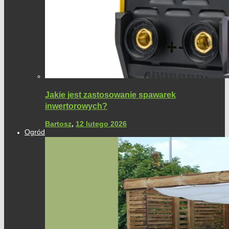
Jakie jest zastosowanie spawarek
inwertorowych?
Bartosz
,
12 lutego 2026
Ogród