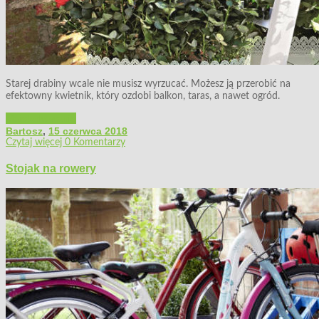
Starej drabiny wcale nie musisz wyrzucać. Możesz ją przerobić na
efektowny kwietnik, który ozdobi balkon, taras, a nawet ogród.
Majsterkowanie
Bartosz
,
15 czerwca 2018
Czytaj więcej
0 Komentarzy
Stojak na rowery