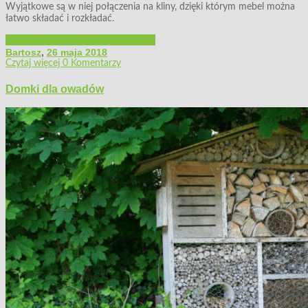
Wyjątkowe są w niej połączenia na kliny, dzięki którym mebel można
łatwo składać i rozkładać.
Filmy poradnikowe
Majsterkowanie
Bartosz
,
26 maja 2018
Czytaj więcej
0 Komentarzy
Domki dla owadów