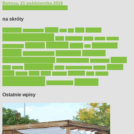
Bartosz
,
21 października 2018
Filmy poradnikowe
Majsterkowanie
na skróty
Bosch
akcesoria
dom
drewno
DIY
Black&Decker
dach
elektronarzędzia
farby
fototapety
garaż
jadalnia
kominek
kuchnia
kosiarki
malowanie
lampy
konserwacja
LED
meble
narzędzia
mieszkanie
meble ogrodowe
narzędzia ogrodowe
Ogród
narzędzia ręczne
ogrzewanie
oświetlenie
porady
okna
pilarki
podłogi
osprzęt
pilarki łańcuchowe
płytki
sypialnia
rolety
salon
remont
snycerka
taras
traktorki
urządzamy
łazienka
wystrój wnętrz
Ostatnie wpisy