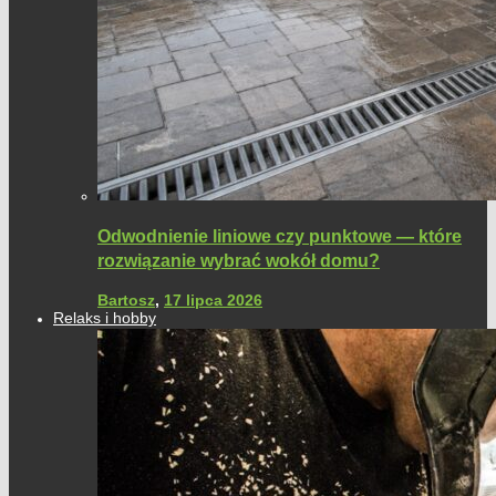
Odwodnienie liniowe czy punktowe — które
rozwiązanie wybrać wokół domu?
Bartosz
,
17 lipca 2026
Relaks i hobby