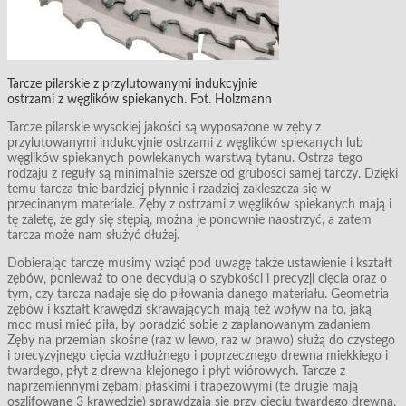
Tarcze pilarskie z przylutowanymi indukcyjnie
ostrzami z węglików spiekanych. Fot. Holzmann
Tarcze pilarskie wysokiej jakości są wyposażone w zęby z
przylutowanymi indukcyjnie ostrzami z węglików spiekanych lub
węglików spiekanych powlekanych warstwą tytanu. Ostrza tego
rodzaju z reguły są minimalnie szersze od grubości samej tarczy. Dzięki
temu tarcza tnie bardziej płynnie i rzadziej zakleszcza się w
przecinanym materiale. Zęby z ostrzami z węglików spiekanych mają i
tę zaletę, że gdy się stępią, można je ponownie naostrzyć, a zatem
tarcza może nam służyć dłużej.
Dobierając tarczę musimy wziąć pod uwagę także ustawienie i kształt
zębów, ponieważ to one decydują o szybkości i precyzji cięcia oraz o
tym, czy tarcza nadaje się do piłowania danego materiału. Geometria
zębów i kształt krawędzi skrawających mają też wpływ na to, jaką
moc musi mieć piła, by poradzić sobie z zaplanowanym zadaniem.
Zęby na przemian skośne (raz w lewo, raz w prawo) służą do czystego
i precyzyjnego cięcia wzdłużnego i poprzecznego drewna miękkiego i
twardego, płyt z drewna klejonego i płyt wiórowych. Tarcze z
naprzemiennymi zębami płaskimi i trapezowymi (te drugie mają
oszlifowane 3 krawędzie) sprawdzają się przy cięciu twardego drewna,