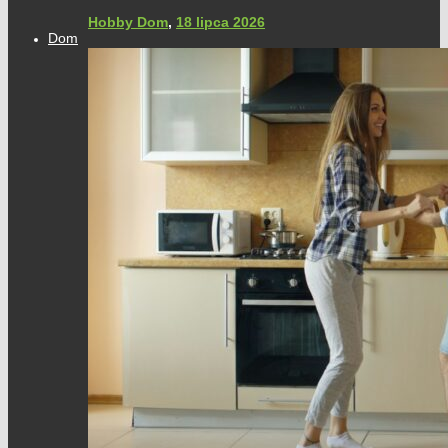
Hobby Dom
,
18 lipca 2026
Dom