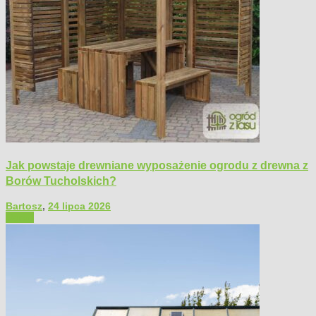
Jak powstaje drewniane wyposażenie ogrodu z drewna z
Borów Tucholskich?
Bartosz
,
24 lipca 2026
Ogród