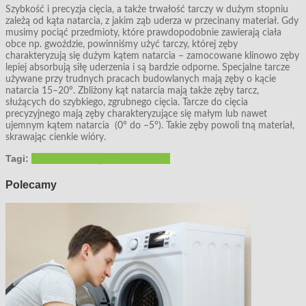
Szybkość i precyzja cięcia, a także trwałość tarczy w dużym stopniu
zależą od kąta natarcia, z jakim ząb uderza w przecinany materiał. Gdy
musimy pociąć przedmioty, które prawdopodobnie zawierają ciała
obce np. gwoździe, powinniśmy użyć tarczy, której zęby
charakteryzują się dużym kątem natarcia – zamocowane klinowo zęby
lepiej absorbują siłę uderzenia i są bardzie odporne. Specjalne tarcze
używane przy trudnych pracach budowlanych mają zęby o kącie
natarcia 15–20°. Zbliżony kąt natarcia mają także zęby tarcz,
służących do szybkiego, zgrubnego cięcia. Tarcze do cięcia
precyzyjnego mają zęby charakteryzujące się małym lub nawet
ujemnym kątem natarcia (0° do –5°). Takie zęby powoli tną materiał,
skrawając cienkie wióry.
Tagi:
akcesoria
osprzęt
tarcze pilarskie
Polecamy