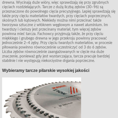
drewna. Wycinają duże wióry, więc sprawdzają się przy zgrubnych
cięciach rozdzielających. Tarcze z dużą liczbą zębów (30–96) są
przeznaczone do powolnego cięcia precyzyjnego. Lepiej sprawdzają się
także przy cięciu materiałów twardych, przy cięciach poprzecznych,
skośnych lub kątowych. Niekiedy można nimi przecinać także
tworzywa sztuczne z włóknem węglowym a nawet aluminium. Im
twardszy i cieńszy jest przecinany materiał, tym więcej zębów
powinna mieć tarcza. Fachowcy przyjmują także, że przy cięciu
miękkiego i grubego drewna w jego przekroju powinny pracować
jednocześnie 2–4 zęby. Przy cięciu twardych materiałów, w procesie
piłowania powinno równocześnie uczestniczyć od 3 do 6 zębów.
Liczba zębów równocześnie zaangażowanych w cięcie ma duże
znaczenie, ponieważ gdy jest wystarczająca, tarcza pracuje bardziej
stabilnie i nie występują niekorzystne drgania poprzeczne.
Wybieramy tarcze pilarskie wysokiej jakości