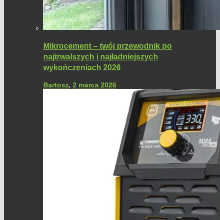
Mikrocement – twój przewodnik po
najtrwalszych i najładniejszych
wykończeniach 2026
Bartosz
,
2 marca 2026