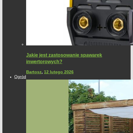
Jakie jest zastosowanie spawarek
inwertorowych?
Bartosz
,
12 lutego 2026
Ogród