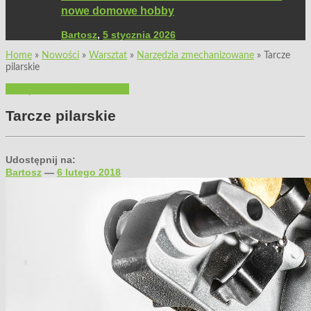
nowe domowe hobby
Bartosz
,
5 stycznia 2026
Home
»
Nowości
»
Warsztat
»
Narzędzia zmechanizowane
»
Tarcze
pilarskie
Narzędzia zmechanizowane
Tarcze pilarskie
Udostępnij na:
Bartosz
—
6 lutego 2018