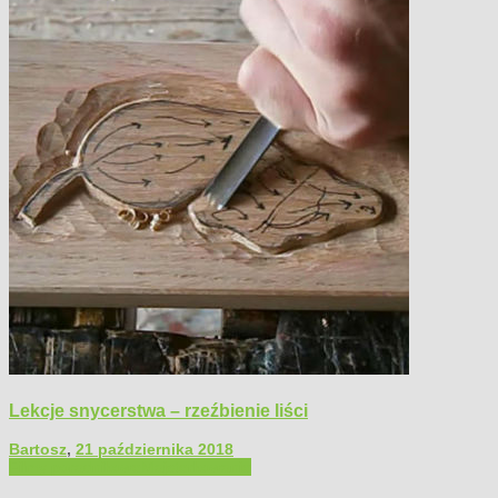
Lekcje snycerstwa – rzeźbienie liści
Bartosz
,
21 października 2018
Filmy poradnikowe
Majsterkowanie