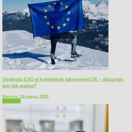
Strategia ESG w kontekście taksonomii UE – dlaczego
jest tak ważna?
Bartosz
,
28 marca 2025
Polecamy