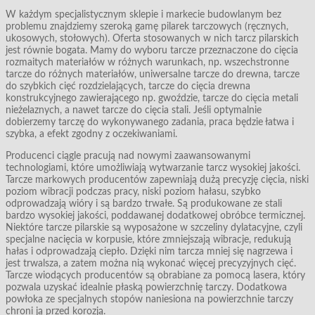
W każdym specjalistycznym sklepie i markecie budowlanym bez
problemu znajdziemy szeroką gamę pilarek tarczowych (ręcznych,
ukosowych, stołowych). Oferta stosowanych w nich tarcz pilarskich
jest równie bogata. Mamy do wyboru tarcze przeznaczone do cięcia
rozmaitych materiałów w różnych warunkach, np. wszechstronne
tarcze do różnych materiałów, uniwersalne tarcze do drewna, tarcze
do szybkich cięć rozdzielających, tarcze do cięcia drewna
konstrukcyjnego zawierającego np. gwoździe, tarcze do cięcia metali
nieżelaznych, a nawet tarcze do cięcia stali. Jeśli optymalnie
dobierzemy tarczę do wykonywanego zadania, praca będzie łatwa i
szybka, a efekt zgodny z oczekiwaniami.
Producenci ciągle pracują nad nowymi zaawansowanymi
technologiami, które umożliwiają wytwarzanie tarcz wysokiej jakości.
Tarcze markowych producentów zapewniają dużą precyzję cięcia, niski
poziom wibracji podczas pracy, niski poziom hałasu, szybko
odprowadzają wióry i są bardzo trwałe. Są produkowane ze stali
bardzo wysokiej jakości, poddawanej dodatkowej obróbce termicznej.
Niektóre tarcze pilarskie są wyposażone w szczeliny dylatacyjne, czyli
specjalne nacięcia w korpusie, które zmniejszają wibracje, redukują
hałas i odprowadzają ciepło. Dzięki nim tarcza mniej się nagrzewa i
jest trwalsza, a zatem można nią wykonać więcej precyzyjnych cięć.
Tarcze wiodących producentów są obrabiane za pomocą lasera, który
pozwala uzyskać idealnie płaską powierzchnię tarczy. Dodatkowa
powłoka ze specjalnych stopów naniesiona na powierzchnie tarczy
chroni ją przed korozją.