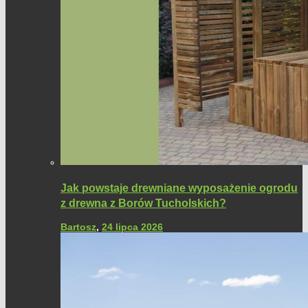
Jak powstaje drewniane wyposażenie ogrodu
z drewna z Borów Tucholskich?
Bartosz
,
24 lipca 2026