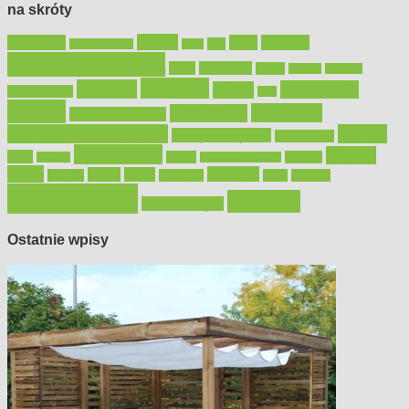
na skróty
Bosch
akcesoria
dom
drewno
DIY
Black&Decker
dach
elektronarzędzia
farby
fototapety
garaż
jadalnia
kominek
kuchnia
kosiarki
malowanie
lampy
konserwacja
LED
meble
narzędzia
mieszkanie
meble ogrodowe
narzędzia ogrodowe
Ogród
narzędzia ręczne
ogrzewanie
oświetlenie
porady
okna
pilarki
podłogi
osprzęt
pilarki łańcuchowe
płytki
sypialnia
rolety
salon
remont
snycerka
taras
traktorki
urządzamy
łazienka
wystrój wnętrz
Ostatnie wpisy