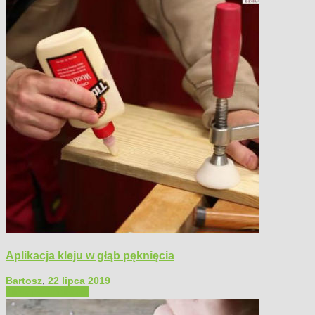
Aplikacja kleju w głąb pęknięcia
Bartosz
,
22 lipca 2019
Filmy poradnikowe