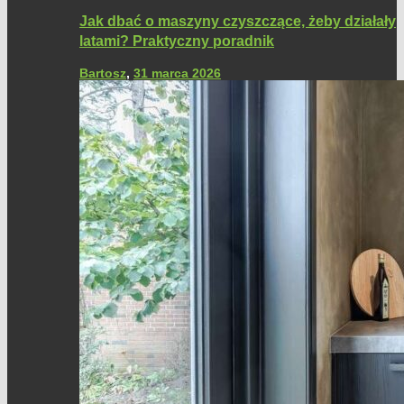
Jak dbać o maszyny czyszczące, żeby działały
latami? Praktyczny poradnik
Bartosz
,
31 marca 2026