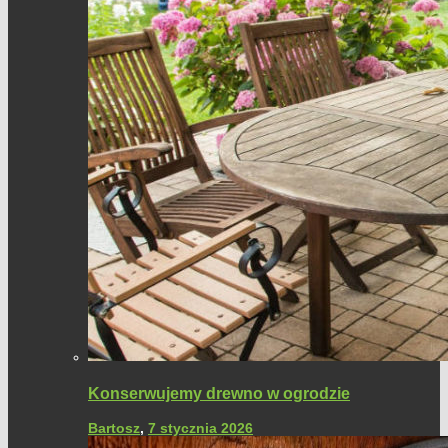
Konserwujemy drewno w ogrodzie
Bartosz
,
7 stycznia 2026