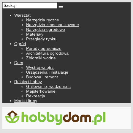
Warsztat
Narzędzia ręczne
Narzędzia zmechanizowane
Narzędzia ogrodowe
Materiały
Przeglądy rynku
Ogród
Porady ogrodnicze
Architektura ogrodowa
Zbiorniki wodne
Dom
Wystrój wnętrz
Urządzenia i instalacje
Budowa i remont
Relaks i hobby
Grillowanie, wędzenie…
Majsterkowanie
Rekreacja
Marki i firmy