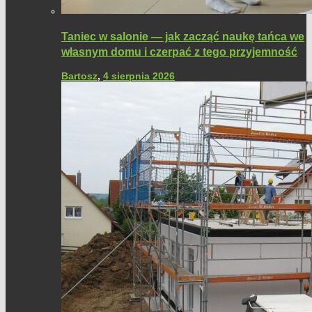
Taniec w salonie — jak zacząć naukę tańca we
własnym domu i czerpać z tego przyjemność
Bartosz
,
4 sierpnia 2026