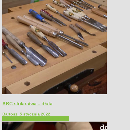
ABC stolarstwa – dłuta
Bartosz
,
5 stycznia 2022
Filmy poradnikowe
Narzędzia ręczne