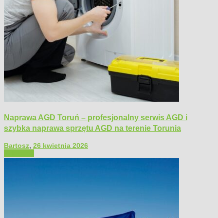
Naprawa AGD Toruń – profesjonalny serwis AGD i
szybka naprawa sprzętu AGD na terenie Torunia
Bartosz
,
26 kwietnia 2026
Polecamy