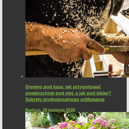
Drewno pod lupą: jak przygotować
powierzchnię pod olej, a jak pod lakier?
Sekrety profesjonalnego szlifowania
Bartosz
,
28 kwietnia 2026