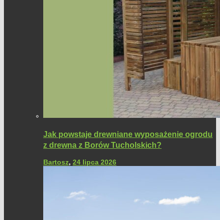
Jak powstaje drewniane wyposażenie ogrodu
z drewna z Borów Tucholskich?
Bartosz
,
24 lipca 2026