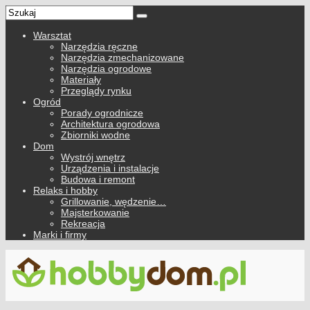
Warsztat
Narzędzia ręczne
Narzędzia zmechanizowane
Narzędzia ogrodowe
Materiały
Przeglądy rynku
Ogród
Porady ogrodnicze
Architektura ogrodowa
Zbiorniki wodne
Dom
Wystrój wnętrz
Urządzenia i instalacje
Budowa i remont
Relaks i hobby
Grillowanie, wędzenie…
Majsterkowanie
Rekreacja
Marki i firmy