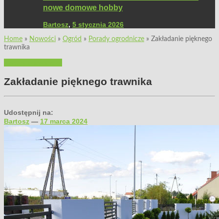
nowe domowe hobby
Bartosz
,
5 stycznia 2026
Home
»
Nowości
»
Ogród
»
Porady ogrodnicze
»
Zakładanie pięknego
trawnika
Porady ogrodnicze
Zakładanie pięknego trawnika
Udostępnij na:
Bartosz
—
17 marca 2024