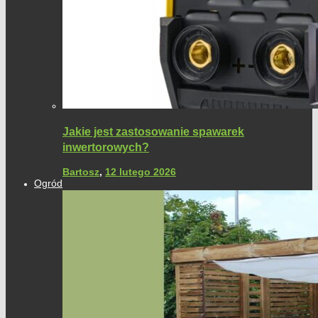
Jakie jest zastosowanie spawarek
inwertorowych?
Bartosz
,
12 lutego 2026
Ogród