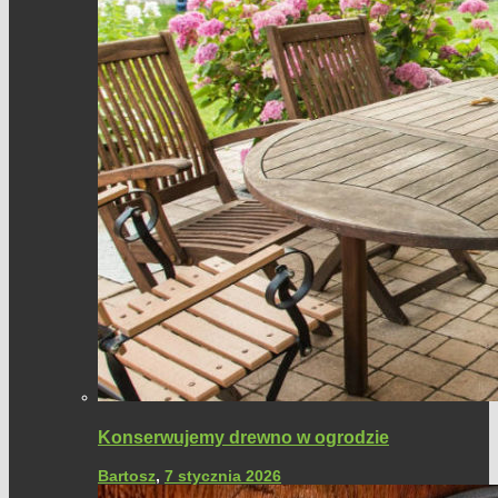
Konserwujemy drewno w ogrodzie
Bartosz
,
7 stycznia 2026