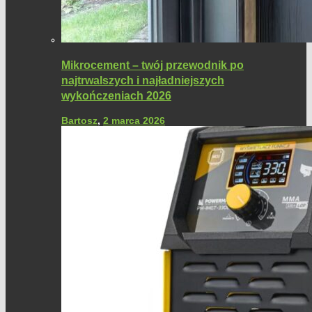
Mikrocement – twój przewodnik po
najtrwalszych i najładniejszych
wykończeniach 2026
Bartosz
,
2 marca 2026