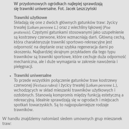
W przydomowych ogródkach najlepiej sprawdzają
się trawniki uniwersalne. Fot. Jacek Leszczyński
Trawniki użytkowe
Składają się one z dwóch głównych gatunków traw: życicy
trwałej (
Lolium perenne L.
) oraz z wiechliny łąkowej (
Poa
pratensis
). Częstymi gatunkami stosowanymi jako uzupełnienie
są kostrzewy czerwone, które wzmacniają darń. Główną cechą,
która charakteryzuje trawniki sportowo-rekreacyjne jest
odporność na deptanie oraz szybka regeneracja darni po
skoszeniu. Najbardziej skrajnym przykładem dla tego typu
trawników są trawniki sportowe, które cechuje duża odporność
mechaniczna, ale i duże wymagania w zakresie nawożenia i
pielęgnacji.
Trawniki uniwersalne
To przede wszystkim połączenie gatunków traw kostrzewy
czerwonej (
Festuca rubra
) i życicy trwałej (
Lolium perenne L.
),
wchodzących w skład mieszanki trawników użytkowych i
ozdobnych. Stanowią kompromis między funkcją estetyczną a
rekreacyjną. Idealnie sprawdzają się w ogrodach i miejscach
spotkań towarzyskich. Są to najpopularniejsze rodzaje
trawników.
W handlu znajdziemy natomiast siedem umownych grup mieszanek
traw: