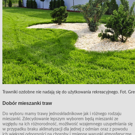
Trawniki ozdobne nie nadają się do użytkowania rekreacyjnego. Fot. Gr
Dobór mieszanki traw
Do wyboru mamy trawy jednoskładnikowe jak i różnego rodzaju
mieszanki. Zdecydowanie lepszym wyborem będą mieszanki ze
względu na ich różnorodność, możliwość wzajemnego uzupełniania się
w przypadku braku aklimatyzacji dla jednej z odmian oraz z powodu
ich większej odporności na choroby i zmienne warunki atmosferyczne.