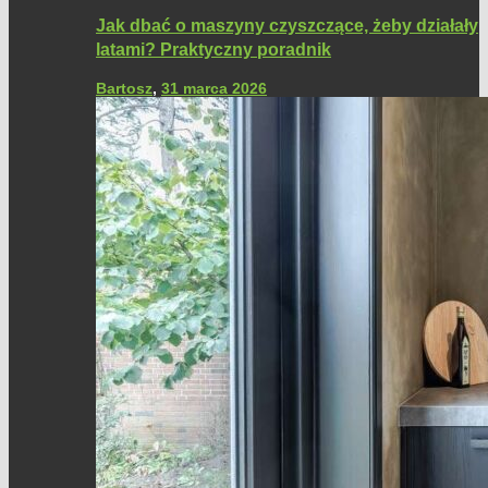
Jak dbać o maszyny czyszczące, żeby działały
latami? Praktyczny poradnik
Bartosz
,
31 marca 2026