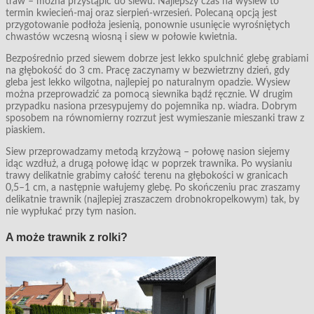
traw – można przystąpić do siewu. Najlepszy czas na wysiew to
termin kwiecień-maj oraz sierpień-wrzesień. Polecaną opcją jest
przygotowanie podłoża jesienią, ponownie usunięcie wyrośniętych
chwastów wczesną wiosną i siew w połowie kwietnia.
Bezpośrednio przed siewem dobrze jest lekko spulchnić glebę grabiami
na głębokość do 3 cm. Pracę zaczynamy w bezwietrzny dzień, gdy
gleba jest lekko wilgotna, najlepiej po naturalnym opadzie. Wysiew
można przeprowadzić za pomocą siewnika bądź ręcznie. W drugim
przypadku nasiona przesypujemy do pojemnika np. wiadra. Dobrym
sposobem na równomierny rozrzut jest wymieszanie mieszanki traw z
piaskiem.
Siew przeprowadzamy metodą krzyżową – połowę nasion siejemy
idąc wzdłuż, a drugą połowę idąc w poprzek trawnika. Po wysianiu
trawy delikatnie grabimy całość terenu na głębokości w granicach
0,5–1 cm, a następnie wałujemy glebę. Po skończeniu prac zraszamy
delikatnie trawnik (najlepiej zraszaczem drobnokropelkowym) tak, by
nie wypłukać przy tym nasion.
A może trawnik z rolki?