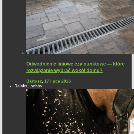
Odwodnienie liniowe czy punktowe — które
rozwiązanie wybrać wokół domu?
Bartosz
,
17 lipca 2026
Relaks i hobby