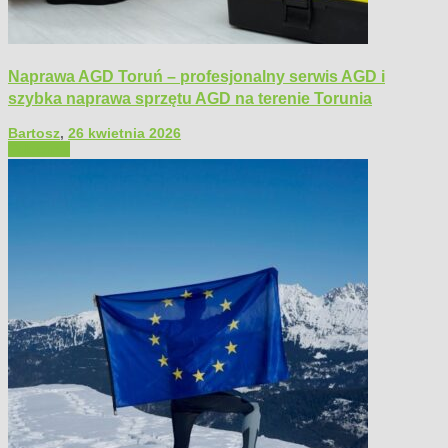
Naprawa AGD Toruń – profesjonalny serwis AGD i
szybka naprawa sprzętu AGD na terenie Torunia
Bartosz
,
26 kwietnia 2026
Polecamy