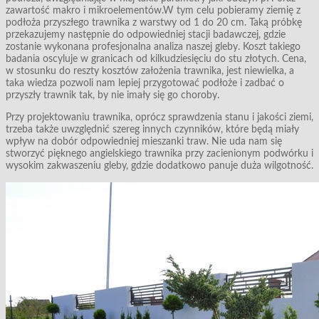
zawartość makro i mikroelementów.W tym celu pobieramy ziemię z
podłoża przyszłego trawnika z warstwy od 1 do 20 cm. Taką próbkę
przekazujemy następnie do odpowiedniej stacji badawczej, gdzie
zostanie wykonana profesjonalna analiza naszej gleby. Koszt takiego
badania oscyluje w granicach od kilkudziesięciu do stu złotych. Cena,
w stosunku do reszty kosztów założenia trawnika, jest niewielka, a
taka wiedza pozwoli nam lepiej przygotować podłoże i zadbać o
przyszły trawnik tak, by nie imały się go choroby.
Przy projektowaniu trawnika, oprócz sprawdzenia stanu i jakości ziemi,
trzeba także uwzględnić szereg innych czynników, które będą miały
wpływ na dobór odpowiedniej mieszanki traw. Nie uda nam się
stworzyć pięknego angielskiego trawnika przy zacienionym podwórku i
wysokim zakwaszeniu gleby, gdzie dodatkowo panuje duża wilgotność.