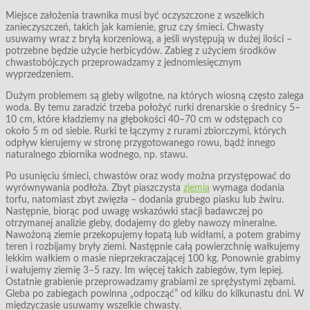
Miejsce założenia trawnika musi być oczyszczone z wszelkich
zanieczyszczeń, takich jak kamienie, gruz czy śmieci. Chwasty
usuwamy wraz z bryłą korzeniową, a jeśli występują w dużej ilości –
potrzebne będzie użycie herbicydów. Zabieg z użyciem środków
chwastobójczych przeprowadzamy z jednomiesięcznym
wyprzedzeniem.
Dużym problemem są gleby wilgotne, na których wiosną często zalega
woda. By temu zaradzić trzeba położyć rurki drenarskie o średnicy 5–
10 cm, które kładziemy na głębokości 40–70 cm w odstępach co
około 5 m od siebie. Rurki te łączymy z rurami zbiorczymi, których
odpływ kierujemy w stronę przygotowanego rowu, bądź innego
naturalnego zbiornika wodnego, np. stawu.
Po usunięciu śmieci, chwastów oraz wody można przystępować do
wyrównywania podłoża. Zbyt piaszczysta
ziemia
wymaga dodania
torfu, natomiast zbyt zwięzła – dodania grubego piasku lub żwiru.
Następnie, biorąc pod uwagę wskazówki stacji badawczej po
otrzymanej analizie gleby, dodajemy do gleby nawozy mineralne.
Nawożoną ziemie przekopujemy łopatą lub widłami, a potem grabimy
teren i rozbijamy bryły ziemi. Następnie całą powierzchnię wałkujemy
lekkim wałkiem o masie nieprzekraczającej 100 kg. Ponownie grabimy
i wałujemy ziemię 3–5 razy. Im więcej takich zabiegów, tym lepiej.
Ostatnie grabienie przeprowadzamy grabiami ze sprężystymi zębami.
Gleba po zabiegach powinna „odpocząć” od kilku do kilkunastu dni. W
międzyczasie usuwamy wszelkie chwasty.