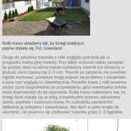
Rolki trawy układamy tak, by brzegi kolejnych
pasów stykały się. Fot. Greenland
Droga do założenia trawnika z rolki wygląda podobnie jak w
przypadku tradycyjnej metody. Przy takim wyborze należy pamiętać,
by poziom ziemi na której będzie rozkładany trawnik był obniżony o
grubość darni (zazwyczaj 2–3 cm). Trawnik po założeniu nie powinien
nigdzie wystawać, ponieważ mogą pojawić się problemy z koszeniem,
a poza tym wygląda to nieestetycznie. Ponadto trawa z rolki powinna
zostać użyta bezpośrednio po przywiezieniu, gdyż ewentualna zwłoka
może doprowadzić do jej zaparzenia. Rolkę trawy rozkładamy tak, by
brzegi darni stykały się ze sobą, a ewentualne przerwy zakrywamy
ziemią, piaskiem i nasionami trawy. Po rozłożeniu nawierzchni
delikatnie ją wałujemy i nawadniamy. Aby darń w pełni mogła się
ukorzenić, nie powinno się użytkować trawnika przez 2–3 tygodnie.