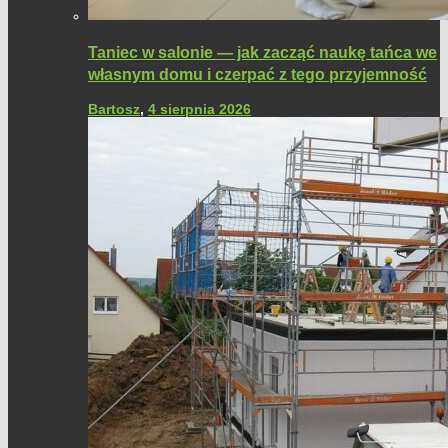
Taniec w salonie — jak zacząć naukę tańca we
własnym domu i czerpać z tego przyjemność
Bartosz
,
4 sierpnia 2026