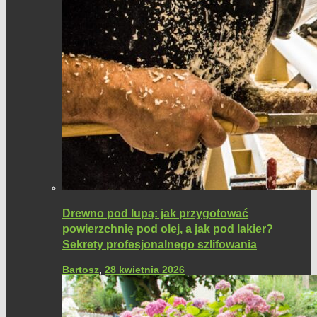
Drewno pod lupą: jak przygotować
powierzchnię pod olej, a jak pod lakier?
Sekrety profesjonalnego szlifowania
Bartosz
,
28 kwietnia 2026