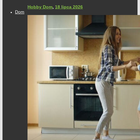
Hobby Dom
,
18 lipca 2026
Dom